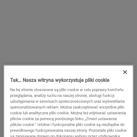
Standardowa listwa
przypodłogowaHydrostrip
Tak… Nasza witryna wykorzystuje pliki cookie
Na tej stronie stosowane są pliki cookie w celu poprawy komfortu
AKCESORIA DO PODŁOGI LAMINOWANEJ
HYDROSTRIP DLA LISTEW PRZYPODŁOGOWYCH
NEHSTRIPSK15
przeglądania, analizy ruchu na naszej stronie, obsługi funkcji
udostępniania w serwisach społecznościowych oraz wyświetlania
Beautiful finish
spersonalizowanych reklam. Można zaakceptować wszystkie pliki
For your laminate floor
cookie lub analityczne pliki cookie. Można też edytować ustawienia
In combination with skirtings
plików cookie za pomocą poniższego linku
„Zmień ustawienia
Watertight installation
plików cookie”
. Istotne i funkcjonalne pliki cookie są niezbędne do
Easy installation
prawidłowego funkcjonowania naszej strony. Pozostałe pliki cookie
są zapisywane dopiero po dokonaniu wyboru przez użytkownika.