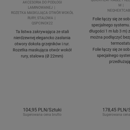
QUICKHEAT KABLE PRZ
AKCESORIA DO PODŁOGI
M
LAMINOWANEJ
NEQHEXTCAB
ROZETKA MASKUJĄCA OTWÓR WOKÓŁ
RURY, STALOWA
Folie łączy się ze s
QSPCINOX22
specjalnego systemu
długości 1 m lub 3 m) z 
Ta listwa zakrywająca ze stali
można podłączyć bez
nierdzewnej elegancko zasłania
termostat
otwory dokoła grzejników i rur.
Folie łączy się ze s
Rozetka maskująca otwór wokół
specjalnego syste
rury, stalowa (Ø 22mm)
przedłużaj
104,95
PLN/Sztuki
178,45
PLN/S
Sugerowana cena brutto
Sugerowana cena