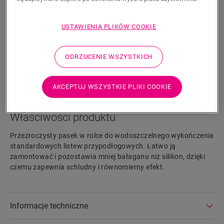
110,19
PLN/Sztuki
Sugerowana cena brutto
USTAWIENIA PLIKÓW COOKIE
ODRZUCENIE WSZYSTKICH
WYSZUKAJ
AKCEPTUJ WSZYSTKIE PLIKI COOKIE
Właściwości produktu
Przezroczysty pasek w rolce do wodoszczelnego wykończenia
standardowych listew przypodłogowych. Łatwo ją
zamontować i pozostawia mniej bałaganu niż silikon, dzięki
czemu zapewnia schludny i równomierny efekt.
Informacje techniczne