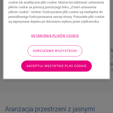
cookie lub analityczne pliki cookie. Można też edytować ustawienia
plików cookie za pomocą poniższego linku
„Zmień ustawienia
plików cookie”
. Istotne i funkcjonalne pliki cookie są niezbędne do
prawidłowego funkcjonowania naszej strony. Pozostałe pliki cookie
są zapisywane dopiero po dokonaniu wyboru przez użytkownika.
USTAWIENIA PLIKÓW COOKIE
Dąb srebrzysty
Dąb leśny jasn
ODRZUCENIE WSZYSTKICH
LAMINAT
IMPRESSIVE
IM8258
LAMINAT
MAJESTIC
134,96
PLN/m²
179,95
PLN/
AKCEPTUJ WSZYSTKIE PLIKI COOKIE
Sugerowana cena brutto
Sugerowana cena b
Aranżacja przestrzeni z jasnymi