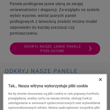
Panele podłogowe jasne słyną ze swojej
uniwersalności i elegancji. Ze względu na szeroki
wybór wzorów, wśród jasnych paneli
podłogowych z łatwością znaleźć można model
odpowiedni do każdej aranżacji czy
pomieszczenia.
ODKRYJ NASZE JASNE PANELE
PODŁOGOWE
ODKRYJ NASZE PANELE
PODŁOGOWE JASNE
Tak… Nasza witryna wykorzystuje pliki cookie
Na tej stronie stosowane są pliki cookie w celu poprawy komfortu
przeglądania, analizy ruchu na naszej stronie, obsługi funkcji
udostępniania w serwisach społecznościowych oraz wyświetlania
spersonalizowanych reklam. Można zaakceptować wszystkie pliki