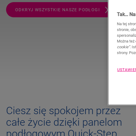
ODKRYJ WSZYSTKIE NASZE PODŁOGI
Tak… Nas
Na tej stro
stronie, o
spersonali
Można też 
cookie”
. I
strony. Po
USTAWIE
Ciesz się spokojem przez
całe życie dzięki panelom
podłogowym Quick-Step