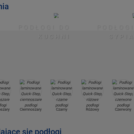
nia
PODŁOGI DO
PODŁOGI
KUCHNI
SYPI
szary
Ciemnoszary
Czarny
Różowy
Czerwony
dające się podłogi