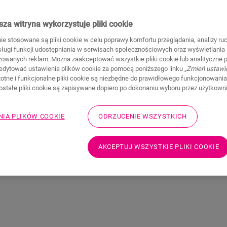
za witryna wykorzystuje pliki cookie
nie stosowane są pliki cookie w celu poprawy komfortu przeglądania, analizy ru
bsługi funkcji udostępniania w serwisach społecznościowych oraz wyświetlania
zowanych reklam. Można zaakceptować wszystkie pliki cookie lub analityczne pl
edytować ustawienia plików cookie za pomocą poniższego linku
„Zmień ustawi
stotne i funkcjonalne pliki cookie są niezbędne do prawidłowego funkcjonowania
zostałe pliki cookie są zapisywane dopiero po dokonaniu wyboru przez użytkown
NIA PLIKÓW COOKIE
ODRZUCENIE WSZYSTKICH
AKCEPTUJ WSZYSTKIE PLIKI COOKIE