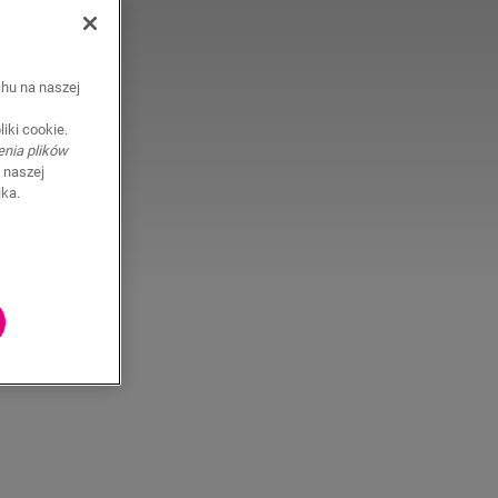
chu na naszej
iki cookie.
enia plików
 naszej
ika.