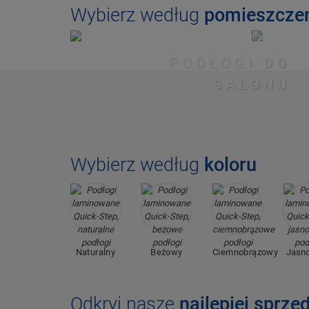
Wybierz według
pomieszcze
PODŁOGI
DO
SALONU
Wybierz według
koloru
Naturalny
Beżowy
Ciemnobrązowy
Jasno
Odkryj nasze
najlepiej sprze