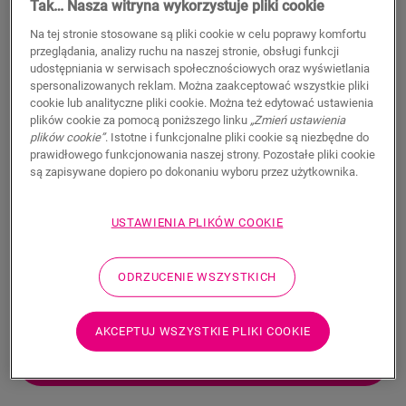
Tak… Nasza witryna wykorzystuje pliki cookie
Odkryj nasze
Na tej stronie stosowane są pliki cookie w celu poprawy komfortu
podłogi biurowe
przeglądania, analizy ruchu na naszej stronie, obsługi funkcji
udostępniania w serwisach społecznościowych oraz wyświetlania
spersonalizowanych reklam. Można zaakceptować wszystkie pliki
Osobista przestrzeń do pracy w domu znajduje się
cookie lub analityczne pliki cookie. Można też edytować ustawienia
tam, gdzie będziesz spędzać dużo czasu. Zwłaszcza
plików cookie za pomocą poniższego linku
„Zmień ustawienia
jeśli pracujesz na odległość, jesteś wolnym strzelcem
plików cookie”
. Istotne i funkcjonalne pliki cookie są niezbędne do
lub przedsiębiorcą pracującym przez cały dzień w
prawidłowego funkcjonowania naszej strony. Pozostałe pliki cookie
są zapisywane dopiero po dokonaniu wyboru przez użytkownika.
domu. W takiej sytuacji naturalne jest, że chcesz czuć
się wygodnie, równocześnie tworząc
ciche i spokojne
środowisko, które pomoże się skoncentrować na
USTAWIENIA PLIKÓW COOKIE
zarządzaniu
własnym biznesem. Zależy Ci przy tym
także na profesjonalnym wyglądzie, który będzie
ODRZUCENIE WSZYSTKICH
zachęcać do „wstąpienia do biura”. Odwieczny
dylemat?
AKCEPTUJ WSZYSTKIE PLIKI COOKIE
ODKRYJ WSZYSTKIE PODŁOGI W
DOMOWYM BIURZE