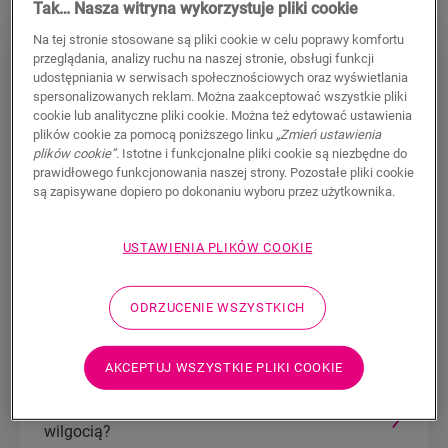
Tak… Nasza witryna wykorzystuje pliki cookie
Na tej stronie stosowane są pliki cookie w celu poprawy komfortu
przeglądania, analizy ruchu na naszej stronie, obsługi funkcji
OGÓLNE
udostępniania w serwisach społecznościowych oraz wyświetlania
spersonalizowanych reklam. Można zaakceptować wszystkie pliki
Co to jest podłoga laminowana? Trwała i
cookie lub analityczne pliki cookie. Można też edytować ustawienia
plików cookie za pomocą poniższego linku
„Zmień ustawienia
warstwowa
plików cookie”
. Istotne i funkcjonalne pliki cookie są niezbędne do
prawidłowego funkcjonowania naszej strony. Pozostałe pliki cookie
Czy podłogi Quick-Step są wrażliwe na
są zapisywane dopiero po dokonaniu wyboru przez użytkownika.
elektryczność statyczną?
USTAWIENIA PLIKÓW COOKIE
Czy mogę użyć podłogi laminowanej Quick-Step
w kuchni?
ODRZUCENIE WSZYSTKICH
Czy mogę użyć podłogi laminowanej Quick-Step
w łazience?
AKCEPTUJ WSZYSTKIE PLIKI COOKIE
Jak mogę uniknąć problemów związanych z
wilgocią?