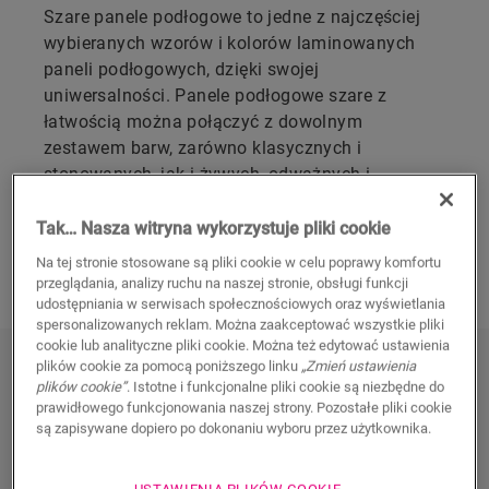
Szare panele podłogowe to jedne z najczęściej
wybieranych wzorów i kolorów laminowanych
paneli podłogowych, dzięki swojej
uniwersalności. Panele podłogowe szare z
łatwością można połączyć z dowolnym
zestawem barw, zarówno klasycznych i
stonowanych, jak i żywych, odważnych i
radosnych.
Tak… Nasza witryna wykorzystuje pliki cookie
ODKRYJ NASZE SZARE PANELE
Na tej stronie stosowane są pliki cookie w celu poprawy komfortu
PODŁOGOWE
przeglądania, analizy ruchu na naszej stronie, obsługi funkcji
udostępniania w serwisach społecznościowych oraz wyświetlania
spersonalizowanych reklam. Można zaakceptować wszystkie pliki
cookie lub analityczne pliki cookie. Można też edytować ustawienia
ODKRYJ NASZE SZARE PODŁOGI
plików cookie za pomocą poniższego linku
„Zmień ustawienia
plików cookie”
. Istotne i funkcjonalne pliki cookie są niezbędne do
LAMINOWANE
prawidłowego funkcjonowania naszej strony. Pozostałe pliki cookie
są zapisywane dopiero po dokonaniu wyboru przez użytkownika.