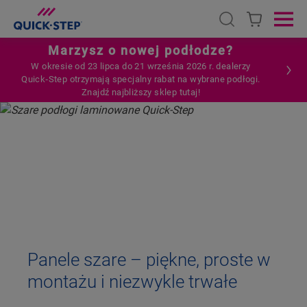
Open search
Ope
Marzysz o nowej podłodze?
W okresie od 23 lipca do 21 września 2026 r. dealerzy
Quick‑Step otrzymają specjalny rabat na wybrane podłogi.
Znajdź najbliższy sklep tutaj!
HOME
PANELE LAMINOWANE
PANELE SZARE
PANELE
SZARE
Panele szare – piękne, proste w
montażu i niezwykle trwałe