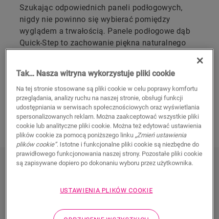
Szukając odpowiednich paneli podłogowych,
nigdy nie powinno się wybierać pomiędzy
wyglądem a trwałością. Panele podłogowe dąb
Quick-Step to zachowanie piękna naturalnego
drewna przy najwyższej odporności na czynniki
zewnętrzne. Można je montować w dowolnych
Tak… Nasza witryna wykorzystuje pliki cookie
pomieszczeniach, wprowadzając do wnętrz
Na tej stronie stosowane są pliki cookie w celu poprawy komfortu
klasyczny akcent o niebanalnym charakterze.
przeglądania, analizy ruchu na naszej stronie, obsługi funkcji
udostępniania w serwisach społecznościowych oraz wyświetlania
PANELE PODŁOGOWE DĄB - ODKRYJ
spersonalizowanych reklam. Można zaakceptować wszystkie pliki
KLASYCZNE PIĘKNO
cookie lub analityczne pliki cookie. Można też edytować ustawienia
plików cookie za pomocą poniższego linku
„Zmień ustawienia
plików cookie”
. Istotne i funkcjonalne pliki cookie są niezbędne do
prawidłowego funkcjonowania naszej strony. Pozostałe pliki cookie
są zapisywane dopiero po dokonaniu wyboru przez użytkownika.
PANELE PODŁOGOWE DĄB -
ODKRYJ KLASYCZNE PIĘKNO
USTAWIENIA PLIKÓW COOKIE