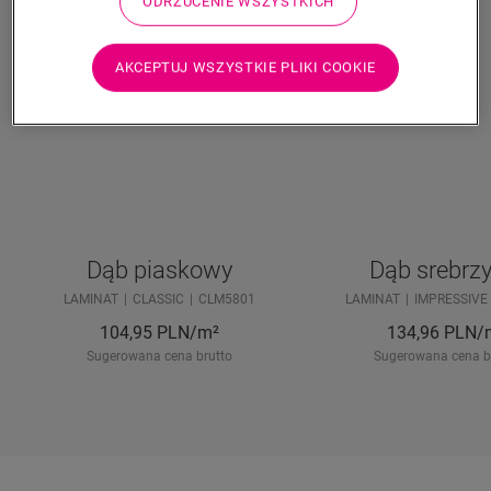
ODRZUCENIE WSZYSTKICH
AKCEPTUJ WSZYSTKIE PLIKI COOKIE
Dąb piaskowy
Dąb srebrzy
LAMINAT
CLASSIC
CLM5801
LAMINAT
IMPRESSIVE
104,95
PLN/m²
134,96
PLN/
Sugerowana cena brutto
Sugerowana cena b