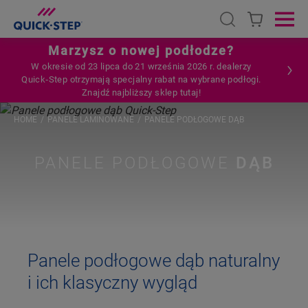
Open search
Ope
Marzysz o nowej podłodze?
W okresie od 23 lipca do 21 września 2026 r. dealerzy
Quick‑Step otrzymają specjalny rabat na wybrane podłogi.
Znajdź najbliższy sklep tutaj!
HOME
PANELE LAMINOWANE
PANELE PODŁOGOWE DĄB
PANELE PODŁOGOWE
DĄB
Panele podłogowe dąb naturalny
i ich klasyczny wygląd