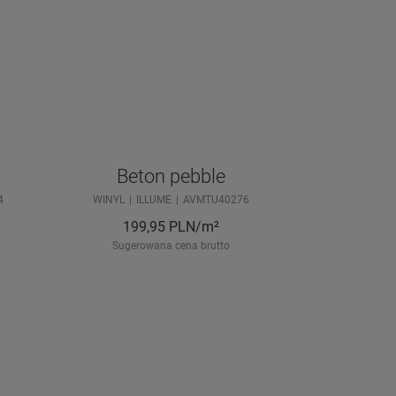
Beton pebble
4
WINYL
ILLUME
AVMTU40276
199,95
PLN/m²
Sugerowana cena brutto