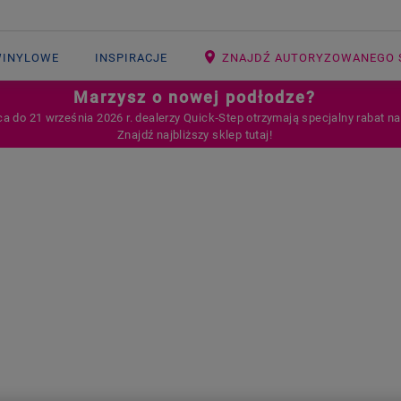
WINYLOWE
INSPIRACJE
ZNAJDŹ AUTORYZOWANEGO 
Marzysz o nowej podłodze?
ca do 21 września 2026 r. dealerzy Quick‑Step otrzymają specjalny rabat n
Znajdź najbliższy sklep tutaj!
E WINYLOWE N