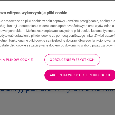
Twój pokój potrzebuje nowej podłogi? P
potrzebujesz. Nasze podłogi stworzone s
za witryna wykorzystuje pliki cookie
przez lata, jednocześnie wyglądając wcią
a klik:
nie stosowane są pliki cookie w celu poprawy komfortu przeglądania, analizy ru
Unikalny system zatrzaskowy sprawia, ż
bsługi funkcji udostępniania w serwisach społecznościowych oraz wyświetlania
ksusu i
instalacji nie będziesz potrzebować klej
zowanych reklam. Można zaakceptować wszystkie pliki cookie lub analityczne pl
klik są najlepszą opcją do renowacji podł
edytować ustawienia plików cookie za pomocą poniższego linku
„Zmień ustawi
lności
stotne i funkcjonalne pliki cookie są niezbędne do prawidłowego funkcjonowania
zostałe pliki cookie są zapisywane dopiero po dokonaniu wyboru przez użytkown
ODKRYJ PANELE WINYLOWE NA KLI
NIA PLIKÓW COOKIE
ODRZUCENIE WSZYSTKICH
AKCEPTUJ WSZYSTKIE PLIKI COOKIE
Odkryj panele winylowe na kli