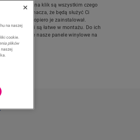
anele winylowe na klik są wszystkim czego
ą z PVC, co oznacza, że będą służyć Ci
ż tak, jakbyś dopiero je zainstalował.
chu na naszej
e nasze podłogi są łatwe w montażu. Do ich
u, co sprawia, że nasze panele winylowe na
iki cookie.
ogi.
enia plików
 naszej
ika.
K
k