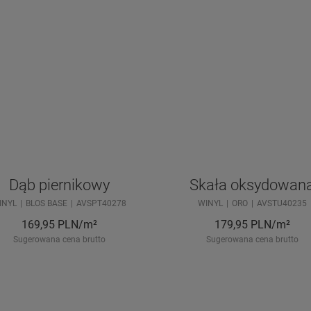
Dąb piernikowy
Skała oksydowan
INYL
BLOS BASE
AVSPT40278
WINYL
ORO
AVSTU40235
169,95
PLN/m²
179,95
PLN/m²
Sugerowana cena brutto
Sugerowana cena brutto