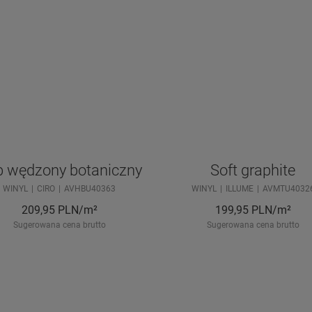
 wędzony botaniczny
Soft graphite
WINYL
CIRO
AVHBU40363
WINYL
ILLUME
AVMTU4032
209,95
PLN/m²
199,95
PLN/m²
Sugerowana cena brutto
Sugerowana cena brutto