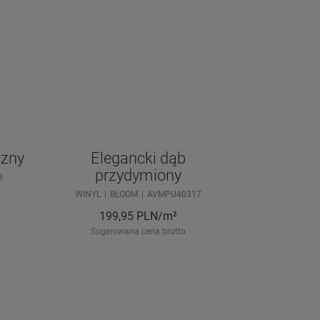
czny
Elegancki dąb
przydymiony
8
WINYL
BLOOM
AVMPU40317
199,95
PLN/m²
Sugerowana cena brutto