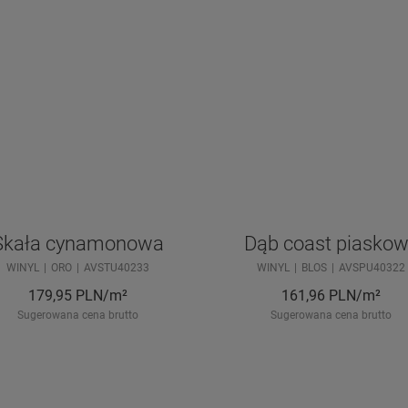
Skała cynamonowa
Dąb coast piaskow
WINYL
ORO
AVSTU40233
WINYL
BLOS
AVSPU40322
179,95
PLN/m²
161,96
PLN/m²
Sugerowana cena brutto
Sugerowana cena brutto