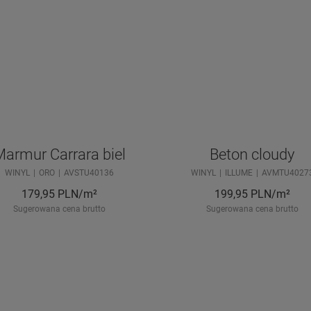
armur Carrara biel
Beton cloudy
WINYL
ORO
AVSTU40136
WINYL
ILLUME
AVMTU4027
179,95
PLN/m²
199,95
PLN/m²
Sugerowana cena brutto
Sugerowana cena brutto