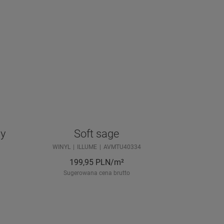
y
Soft sage
WINYL
ILLUME
AVMTU40334
199,95
PLN/m²
Sugerowana cena brutto