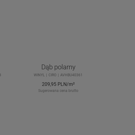
Dąb polarny
3
WINYL
CIRO
AVHBU40361
209,95
PLN/m²
Sugerowana cena brutto