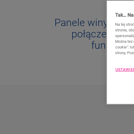
Tak… Nas
Panele winylowe n
Na tej stro
stronie, o
połączenie lu
spersonali
Można też 
funkcjona
cookie”
. I
strony. Po
USTAWIE