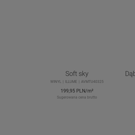
Soft sky
Dąb
WINYL
ILLUME
AVMTU40325
199,95
PLN/m²
Sugerowana cena brutto