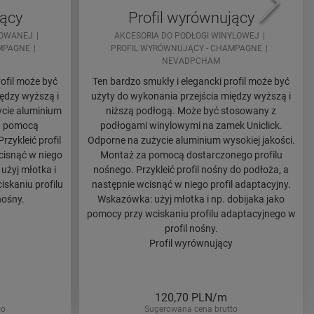
jący
Profil wyrównujący
NOWANEJ
AKCESORIA DO PODŁOGI WINYLOWEJ
MPAGNE
PROFIL WYRÓWNUJĄCY - CHAMPAGNE
NEVADPCHAM
rofil może być
Ten bardzo smukły i elegancki profil może być
ędzy wyższą i
użyty do wykonania przejścia między wyższą i
ycie aluminium
niższą podłogą. Może być stosowany z
za pomocą
podłogami winylowymi na zamek Uniclick.
rzykleić profil
Odporne na zużycie aluminium wysokiej jakości.
cisnąć w niego
Montaż za pomocą dostarczonego profilu
użyj młotka i
nośnego. Przykleić profil nośny do podłoża, a
iskaniu profilu
następnie wcisnąć w niego profil adaptacyjny.
nośny.
Wskazówka: użyj młotka i np. dobijaka jako
pomocy przy wciskaniu profilu adaptacyjnego w
profil nośny.
Profil wyrównujący
120,70
PLN/m
to
Sugerowana cena brutto