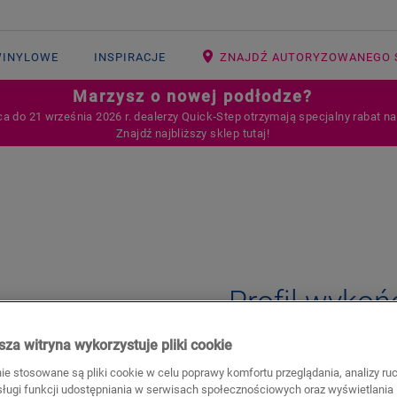
WINYLOWE
INSPIRACJE
ZNAJDŹ AUTORYZOWANEGO 
Marzysz o nowej podłodze?
ca do 21 września 2026 r. dealerzy Quick‑Step otrzymają specjalny rabat n
Znajdź najbliższy sklep tutaj!
Open image in lightbox
Profil wyko
AKCESORIA DO PODŁOGI WINYL
za witryna wykorzystuje pliki cookie
Beautiful finish
nie stosowane są pliki cookie w celu poprawy komfortu przeglądania, analizy ru
For your vinyl floor
bsługi funkcji udostępniania w serwisach społecznościowych oraz wyświetlania