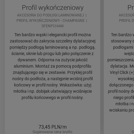
Profil wykończeniowy
Pr
AKCESORIA DO PODŁOGI LAMINOWANEJ
AKCESOR
PROFIL WYKOŃCZENIOWY - CHAMPAGNE
PROFIL 
SFENPCHAM
Ten bardzo wąski i elegancki profil można
Ten bardzo w
zastosować do zakrycia szczeliny dylatacyjnej
stosowany d
pomiędzy podłogą laminowaną a np. podłogą.
podłogami 
ścianie, oknie lub progu lub jako połączenie z
wejśc
dywanem. Odporna na zużycie jakość
pomieszczeniu
aluminium. Montaż za pomocą podprofilu
dylatacja. 
znajdującego się w zestawie. Przyklej profil
Vinyl Click (
nośny do podłoża, a następnie wciśnij profil
wysokiej
końcowy w profil nośny. Wskazówka: użyj
dołączonego 
młotka i np. dobijak ułatwiający wciśnięcie
profil nośny 
profilu końcowego w profil nośny.
niego profi
młotka i 
wciskaniu pro
73,45
PLN/m
Sugerowana cena brutto
S