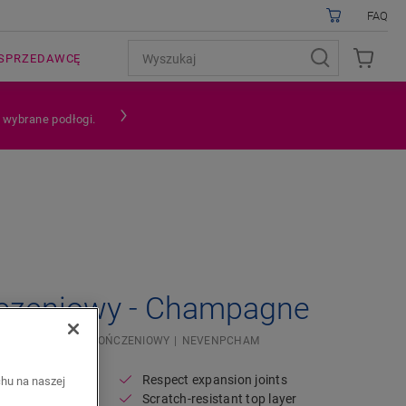
FAQ
SPRZEDAWCĘ
a wybrane podłogi.
Open image in lightbox
ńczeniowy - Champagne
OWEJ
PROFIL WYKOŃCZENIOWY
NEVENPCHAM
Respect expansion joints
chu na naszej
Scratch-resistant top layer