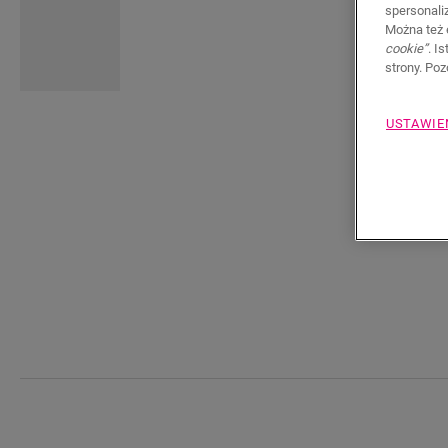
spersonali
Można też 
cookie”
. I
strony. Po
USTAWIE