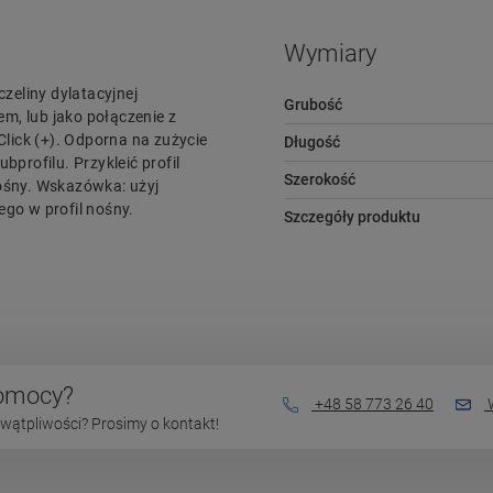
Wymiary
czeliny dylatacyjnej
Grubość
m, lub jako połączenie z
lick (+). Odporna na zużycie
Długość
rofilu. Przykleić profil
Szerokość
nośny. Wskazówka: użyj
ego w profil nośny.
Szczegóły produktu
pomocy?
+48 58 773 26 40
W
wątpliwości? Prosimy o kontakt!