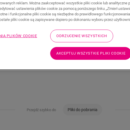
zowanych reklam. Można zaakceptować wszystkie pliki cookie lub analityczne pl
edytować ustawienia plików cookie za pomocą poniższego linku
„Zmień ustawi
120,70
PLN/m
stotne i funkcjonalne pliki cookie są niezbędne do prawidłowego funkcjonowania
zostałe pliki cookie są zapisywane dopiero po dokonaniu wyboru przez użytkown
Sugerowana cena brutto
NIA PLIKÓW COOKIE
ODRZUCENIE WSZYSTKICH
AKCEPTUJ WSZYSTKIE PLIKI COOKIE
Pliki do pobrania
Przejdź szybko do