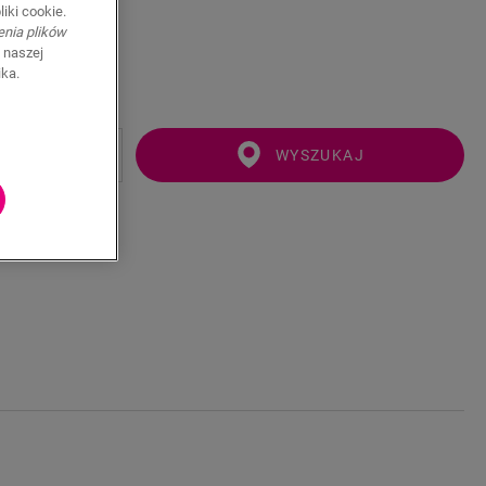
iki cookie.
enia plików
 naszej
ika.
WYSZUKAJ