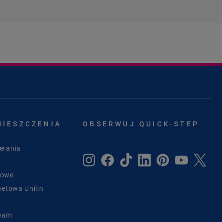
MIESZCZENIA
OBSERWUJ QUICK-STEP
erania
sowe
netowa Unilin
Team