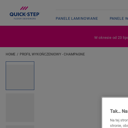
PANELE LAMINOWANE
PANELE 
W okresie od 23 lip
HOME
PROFIL WYKOŃCZENIOWY - CHAMPAGNE
Wpisz swoją lokalizację
Open image in lightbox
Tak… Nas
Na tej stro
stronie, o