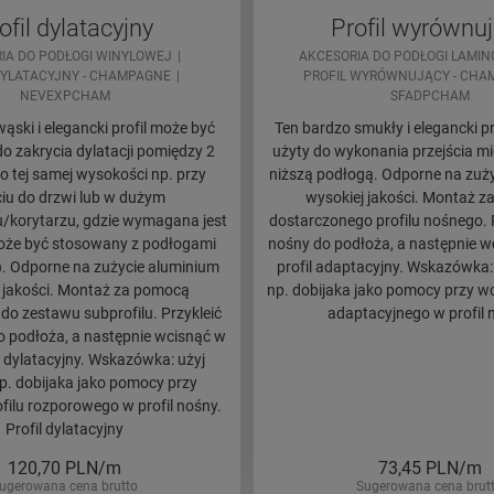
ofil dylatacyjny
Profil wyrównu
IA DO PODŁOGI WINYLOWEJ
AKCESORIA DO PODŁOGI LAMI
DYLATACYJNY - CHAMPAGNE
PROFIL WYRÓWNUJĄCY - CHA
NEVEXPCHAM
SFADPCHAM
ąski i elegancki profil może być
Ten bardzo smukły i elegancki p
o zakrycia dylatacji pomiędzy 2
użyty do wykonania przejścia mi
o tej samej wysokości np. przy
niższą podłogą. Odporne na zuż
iu do drzwi lub w dużym
wysokiej jakości. Montaż 
/korytarzu, gdzie wymagana jest
dostarczonego profilu nośnego. P
Może być stosowany z podłogami
nośny do podłoża, a następnie w
+). Odporne na zużycie aluminium
profil adaptacyjny. Wskazówka: 
 jakości. Montaż za pomocą
np. dobijaka jako pomocy przy wc
do zestawu subprofilu. Przykleić
adaptacyjnego w profil 
do podłoża, a następnie wcisnąć w
l dylatacyjny. Wskazówka: użyj
np. dobijaka jako pomocy przy
filu rozporowego w profil nośny.
Profil dylatacyjny
120,70
PLN/m
73,45
PLN/m
ugerowana cena brutto
Sugerowana cena brut