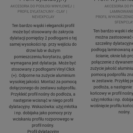
AKCESORIA DO PODŁOGI WINYLOWEJ
AKCESORIA DO P
PROFIL DYLATACYJNY - CLAY
LAMINOWANE
NEVEXPCLAY
PROFIL WYKOŃCZENIO
SFENPCLA
Ten bardzo wąski i elegancki profil
Ten bardzo wąski i ele
może być stosowany do zakrycia
można zastosować d
dylatacji pomiędzy 2 podłogami o tej
szczeliny dylatacyjn
samej wysokości np. przy wejściu do
podłogą laminowaną a
drzwi lub w dużym
ścianie, oknie lub pr
pomieszczeniu/korytarzu, gdzie
połączenie z dywanem
wymagana jest dylatacja. Może być
zużycie jakość alumin
stosowany z podłogami Vinyl Click
pomocą podprofilu zna
(+). Odporne na zużycie aluminium
w zestawie. Przyklej p
wysokiej jakości. Montaż za pomocą
podłoża, a następnie w
dołączonego do zestawu subprofilu.
końcowy w profil nośn
Przykleić profil nośny do podłoża, a
użyj młotka i np. dobij
następnie wcisnąć w niego profil
wciśnięcie profilu końc
dylatacyjny. Wskazówka: użyj młotka
nośny.
i np. dobijaka jako pomocy przy
wciskaniu profilu rozporowego w
profil nośny.
Profil dylatacyjny