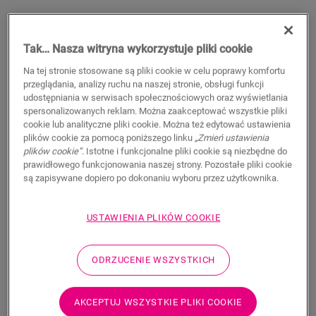
Tak… Nasza witryna wykorzystuje pliki cookie
Na tej stronie stosowane są pliki cookie w celu poprawy komfortu
przeglądania, analizy ruchu na naszej stronie, obsługi funkcji
udostępniania w serwisach społecznościowych oraz wyświetlania
spersonalizowanych reklam. Można zaakceptować wszystkie pliki
cookie lub analityczne pliki cookie. Można też edytować ustawienia
plików cookie za pomocą poniższego linku
„Zmień ustawienia
plików cookie”
. Istotne i funkcjonalne pliki cookie są niezbędne do
Profil wykończeniowy - Clay
prawidłowego funkcjonowania naszej strony. Pozostałe pliki cookie
są zapisywane dopiero po dokonaniu wyboru przez użytkownika.
AKCESORIA DO PODŁOGI WINYLOWEJ
PROFIL WYKOŃCZENIOWY
NEVENPCLAY
Beautiful finish
USTAWIENIA PLIKÓW COOKIE
For your vinyl floor
Respect expansion joints
ODRZUCENIE WSZYSTKICH
Scratch-resistant top layer
120,70
PLN/m
AKCEPTUJ WSZYSTKIE PLIKI COOKIE
Sugerowana cena brutto