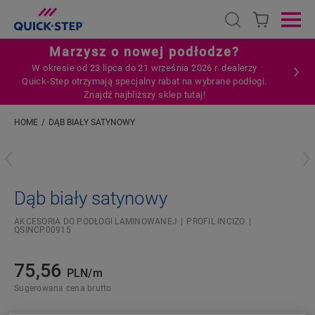
Open search
Ope
Marzysz o nowej podłodze?
W okresie od 23 lipca do 21 września 2026 r. dealerzy
Quick‑Step otrzymają specjalny rabat na wybrane podłogi.
Znajdź najbliższy sklep tutaj!
HOME
DĄB BIAŁY SATYNOWY
Wpisz swoją lokalizację
Dąb biały satynowy
AKCESORIA DO PODŁOGI LAMINOWANEJ
PROFIL INCIZO
QSINCP00915
75,56
PLN/m
Sugerowana cena brutto