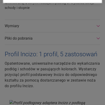
laminowaną, a innymi rodzajami podłóg 5. Wykończ swoje
schody i stopnie
Wymiary
Pliki do pobrania
Profil Incizo: 1 profil, 5 zastosowań
Opatentowane, uniwersalne narzędzie do wykańczania
podłóg i schodów w pasujących kolorach. Wystarczy
przyciąć profil podstawowy Incizo do odpowiedniego
kształtu za pomocą dostarczanego w zestawie noża
do profilu Incizo.