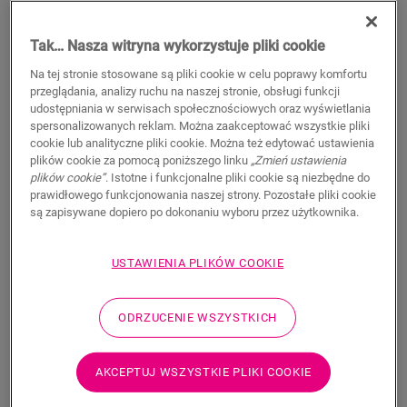
Tak… Nasza witryna wykorzystuje pliki cookie
Na tej stronie stosowane są pliki cookie w celu poprawy komfortu
WYSZUKAJ
przeglądania, analizy ruchu na naszej stronie, obsługi funkcji
udostępniania w serwisach społecznościowych oraz wyświetlania
spersonalizowanych reklam. Można zaakceptować wszystkie pliki
Właściwości produktu
cookie lub analityczne pliki cookie. Można też edytować ustawienia
plików cookie za pomocą poniższego linku
„Zmień ustawienia
Ten pojedynczy profil zapewnia wiele rozwiązań do
plików cookie”
. Istotne i funkcjonalne pliki cookie są niezbędne do
wykończenia podłogi, takich jak przejście między podłogami
prawidłowego funkcjonowania naszej strony. Pozostałe pliki cookie
lub wykończenie przy ścianie lub oknie. Wystarczy przyciąć
są zapisywane dopiero po dokonaniu wyboru przez użytkownika.
profil Incizo do odpowiedniego kształtu za pomocą
dostarczanego w zestawie noża do profilu Incizo. Profil
USTAWIENIA PLIKÓW COOKIE
pasuje idealnie do koloru podłogi. Opakowanie zawiera jeden
profil Incizo, jeden nóż Incizo i jedną plastikową szynę. Aby
uzyskać wodoszczelne wykończenie w wilgotnych
ODRZUCENIE WSZYSTKICH
pomieszczeniach, zalecamy połączenie z paskiem piankowym
Foamstrip i zestawem Hydrokit. Profil Incizo umożliwia: 1.
Połącz dwie podłogi o różnej wysokości 2. Połącz dwie
AKCEPTUJ WSZYSTKIE PLIKI COOKIE
podłogi o tej samej wysokości 3. Wykończ podłogę wzdłuż
ścian lub okien 4. Stwórz eleganckie przejścia między podłogą