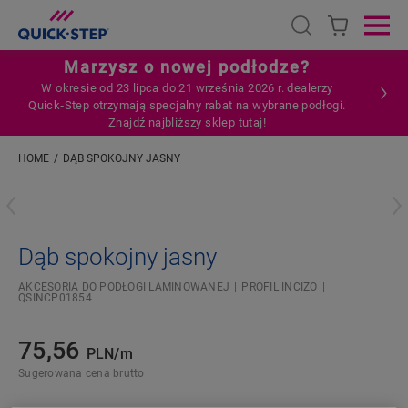
Open search
Ope
Marzysz o nowej podłodze?
W okresie od 23 lipca do 21 września 2026 r. dealerzy
Quick‑Step otrzymają specjalny rabat na wybrane podłogi.
Znajdź najbliższy sklep tutaj!
HOME
DĄB SPOKOJNY JASNY
Wpisz swoją lokalizację
Dąb spokojny jasny
AKCESORIA DO PODŁOGI LAMINOWANEJ
PROFIL INCIZO
QSINCP01854
75,56
PLN/m
Sugerowana cena brutto