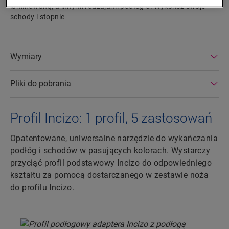
laminowaną, a innymi rodzajami podłóg 5. Wykończ swoje
schody i stopnie
Wymiary
Pliki do pobrania
Profil Incizo: 1 profil, 5 zastosowań
Opatentowane, uniwersalne narzędzie do wykańczania
podłóg i schodów w pasujących kolorach. Wystarczy
przyciąć profil podstawowy Incizo do odpowiedniego
kształtu za pomocą dostarczanego w zestawie noża
do profilu Incizo.