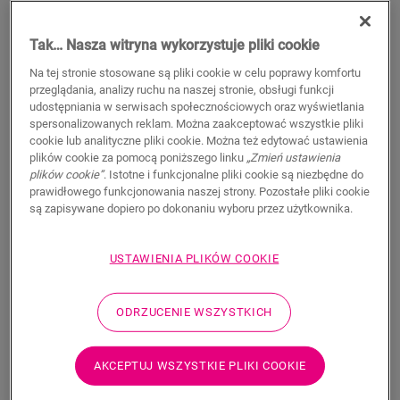
Tak… Nasza witryna wykorzystuje pliki cookie
Na tej stronie stosowane są pliki cookie w celu poprawy komfortu
WYSZUKAJ
przeglądania, analizy ruchu na naszej stronie, obsługi funkcji
udostępniania w serwisach społecznościowych oraz wyświetlania
spersonalizowanych reklam. Można zaakceptować wszystkie pliki
Właściwości produktu
cookie lub analityczne pliki cookie. Można też edytować ustawienia
plików cookie za pomocą poniższego linku
„Zmień ustawienia
Ten pojedynczy profil zapewnia wiele rozwiązań do
plików cookie”
. Istotne i funkcjonalne pliki cookie są niezbędne do
wykończenia podłogi, takich jak przejście między podłogami
prawidłowego funkcjonowania naszej strony. Pozostałe pliki cookie
lub wykończenie przy ścianie lub oknie. Wystarczy przyciąć
są zapisywane dopiero po dokonaniu wyboru przez użytkownika.
profil Incizo do odpowiedniego kształtu za pomocą
dostarczanego w zestawie noża do profilu Incizo. Profil
USTAWIENIA PLIKÓW COOKIE
pasuje idealnie do koloru podłogi. Opakowanie zawiera jeden
profil Incizo, jeden nóż Incizo i jedną plastikową szynę. Aby
uzyskać wodoszczelne wykończenie w wilgotnych
ODRZUCENIE WSZYSTKICH
pomieszczeniach, zalecamy połączenie z paskiem piankowym
Foamstrip i zestawem Hydrokit. Profil Incizo umożliwia: 1.
Połącz dwie podłogi o różnej wysokości 2. Połącz dwie
AKCEPTUJ WSZYSTKIE PLIKI COOKIE
podłogi o tej samej wysokości 3. Wykończ podłogę wzdłuż
ścian lub okien 4. Stwórz eleganckie przejścia między podłogą