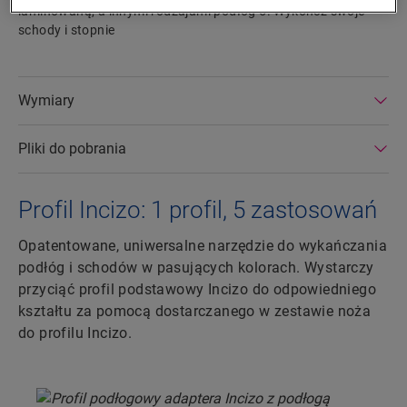
laminowaną, a innymi rodzajami podłóg 5. Wykończ swoje
schody i stopnie
Wymiary
Pliki do pobrania
Profil Incizo: 1 profil, 5 zastosowań
Opatentowane, uniwersalne narzędzie do wykańczania
podłóg i schodów w pasujących kolorach. Wystarczy
przyciąć profil podstawowy Incizo do odpowiedniego
kształtu za pomocą dostarczanego w zestawie noża
do profilu Incizo.