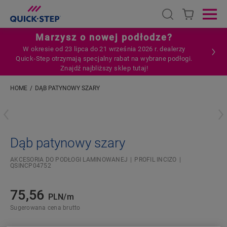
Open search
Ope
Marzysz o nowej podłodze?
W okresie od 23 lipca do 21 września 2026 r. dealerzy
Quick‑Step otrzymają specjalny rabat na wybrane podłogi.
Znajdź najbliższy sklep tutaj!
HOME
DĄB PATYNOWY SZARY
Wpisz swoją lokalizację
Dąb patynowy szary
AKCESORIA DO PODŁOGI LAMINOWANEJ
PROFIL INCIZO
QSINCP04752
75,56
PLN/m
Sugerowana cena brutto