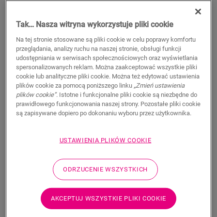
Tak… Nasza witryna wykorzystuje pliki cookie
Na tej stronie stosowane są pliki cookie w celu poprawy komfortu
WYSZUKAJ
przeglądania, analizy ruchu na naszej stronie, obsługi funkcji
udostępniania w serwisach społecznościowych oraz wyświetlania
spersonalizowanych reklam. Można zaakceptować wszystkie pliki
Właściwości produktu
cookie lub analityczne pliki cookie. Można też edytować ustawienia
plików cookie za pomocą poniższego linku
„Zmień ustawienia
Ten pojedynczy profil zapewnia wiele rozwiązań do
plików cookie”
. Istotne i funkcjonalne pliki cookie są niezbędne do
wykończenia podłogi, takich jak przejście między podłogami
prawidłowego funkcjonowania naszej strony. Pozostałe pliki cookie
lub wykończenie przy ścianie lub oknie. Wystarczy przyciąć
są zapisywane dopiero po dokonaniu wyboru przez użytkownika.
profil Incizo do odpowiedniego kształtu za pomocą
dostarczanego w zestawie noża do profilu Incizo. Profil
USTAWIENIA PLIKÓW COOKIE
pasuje idealnie do koloru podłogi. Opakowanie zawiera jeden
profil Incizo, jeden nóż Incizo i jedną plastikową szynę. Aby
uzyskać wodoszczelne wykończenie w wilgotnych
ODRZUCENIE WSZYSTKICH
pomieszczeniach, zalecamy połączenie z paskiem piankowym
Foamstrip i zestawem Hydrokit. Profil Incizo umożliwia: 1.
Połącz dwie podłogi o różnej wysokości 2. Połącz dwie
AKCEPTUJ WSZYSTKIE PLIKI COOKIE
podłogi o tej samej wysokości 3. Wykończ podłogę wzdłuż
ścian lub okien 4. Stwórz eleganckie przejścia między podłogą