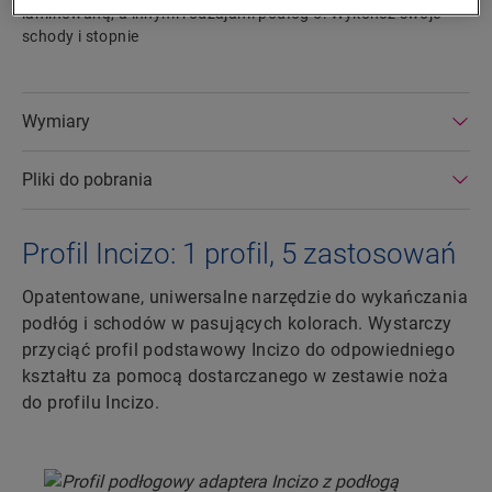
laminowaną, a innymi rodzajami podłóg 5. Wykończ swoje
schody i stopnie
Wymiary
Pliki do pobrania
Profil Incizo: 1 profil, 5 zastosowań
Opatentowane, uniwersalne narzędzie do wykańczania
podłóg i schodów w pasujących kolorach. Wystarczy
przyciąć profil podstawowy Incizo do odpowiedniego
kształtu za pomocą dostarczanego w zestawie noża
do profilu Incizo.