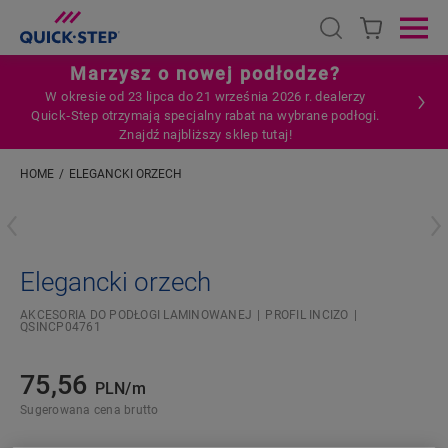
Open search
Ope
Marzysz o nowej podłodze?
W okresie od 23 lipca do 21 września 2026 r. dealerzy
Quick‑Step otrzymają specjalny rabat na wybrane podłogi.
Znajdź najbliższy sklep tutaj!
HOME
ELEGANCKI ORZECH
Wpisz swoją lokalizację
Elegancki orzech
AKCESORIA DO PODŁOGI LAMINOWANEJ
PROFIL INCIZO
QSINCP04761
75,56
PLN/m
Sugerowana cena brutto