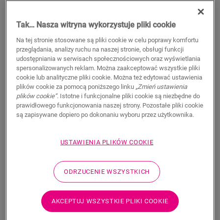
Tak… Nasza witryna wykorzystuje pliki cookie
Na tej stronie stosowane są pliki cookie w celu poprawy komfortu
WYSZUKAJ
przeglądania, analizy ruchu na naszej stronie, obsługi funkcji
udostępniania w serwisach społecznościowych oraz wyświetlania
spersonalizowanych reklam. Można zaakceptować wszystkie pliki
Właściwości produktu
cookie lub analityczne pliki cookie. Można też edytować ustawienia
plików cookie za pomocą poniższego linku
„Zmień ustawienia
Ten pojedynczy profil zapewnia wiele rozwiązań do
plików cookie”
. Istotne i funkcjonalne pliki cookie są niezbędne do
wykończenia podłogi, takich jak przejście między podłogami
prawidłowego funkcjonowania naszej strony. Pozostałe pliki cookie
lub wykończenie przy ścianie lub oknie. Wystarczy przyciąć
są zapisywane dopiero po dokonaniu wyboru przez użytkownika.
profil Incizo do odpowiedniego kształtu za pomocą
dostarczanego w zestawie noża do profilu Incizo. Profil
USTAWIENIA PLIKÓW COOKIE
pasuje idealnie do koloru podłogi. Opakowanie zawiera jeden
profil Incizo, jeden nóż Incizo i jedną plastikową szynę. Aby
uzyskać wodoszczelne wykończenie w wilgotnych
ODRZUCENIE WSZYSTKICH
pomieszczeniach, zalecamy połączenie z paskiem piankowym
Foamstrip i zestawem Hydrokit. Profil Incizo umożliwia: 1.
Połącz dwie podłogi o różnej wysokości 2. Połącz dwie
AKCEPTUJ WSZYSTKIE PLIKI COOKIE
podłogi o tej samej wysokości 3. Wykończ podłogę wzdłuż
ścian lub okien 4. Stwórz eleganckie przejścia między podłogą