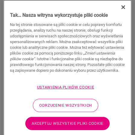
Tak… Nasza witryna wykorzystuje pliki cookie
Na tej stronie stosowane są pliki cookie w celu poprawy komfortu
WYSZUKAJ
przeglądania, analizy ruchu na naszej stronie, obsługi funkcji
udostępniania w serwisach społecznościowych oraz wyświetlania
spersonalizowanych reklam. Można zaakceptować wszystkie pliki
Właściwości produktu
cookie lub analityczne pliki cookie. Można też edytować ustawienia
plików cookie za pomocą poniższego linku
„Zmień ustawienia
Ten pojedynczy profil zapewnia wiele rozwiązań do
plików cookie”
. Istotne i funkcjonalne pliki cookie są niezbędne do
wykończenia podłogi, takich jak przejście między podłogami
prawidłowego funkcjonowania naszej strony. Pozostałe pliki cookie
lub wykończenie przy ścianie lub oknie. Wystarczy przyciąć
są zapisywane dopiero po dokonaniu wyboru przez użytkownika.
profil Incizo do odpowiedniego kształtu za pomocą
dostarczanego w zestawie noża do profilu Incizo. Profil
USTAWIENIA PLIKÓW COOKIE
pasuje idealnie do koloru podłogi. Opakowanie zawiera jeden
profil Incizo, jeden nóż Incizo i jedną plastikową szynę. Aby
uzyskać wodoszczelne wykończenie w wilgotnych
ODRZUCENIE WSZYSTKICH
pomieszczeniach, zalecamy połączenie z paskiem piankowym
Foamstrip i zestawem Hydrokit. Profil Incizo umożliwia: 1.
Połącz dwie podłogi o różnej wysokości 2. Połącz dwie
AKCEPTUJ WSZYSTKIE PLIKI COOKIE
podłogi o tej samej wysokości 3. Wykończ podłogę wzdłuż
ścian lub okien 4. Stwórz eleganckie przejścia między podłogą