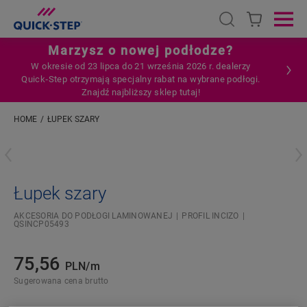
Open search
Ope
Marzysz o nowej podłodze?
W okresie od 23 lipca do 21 września 2026 r. dealerzy
Quick‑Step otrzymają specjalny rabat na wybrane podłogi.
Znajdź najbliższy sklep tutaj!
HOME
ŁUPEK SZARY
Wpisz swoją lokalizację
Łupek szary
AKCESORIA DO PODŁOGI LAMINOWANEJ
PROFIL INCIZO
QSINCP05493
75,56
PLN/m
Sugerowana cena brutto