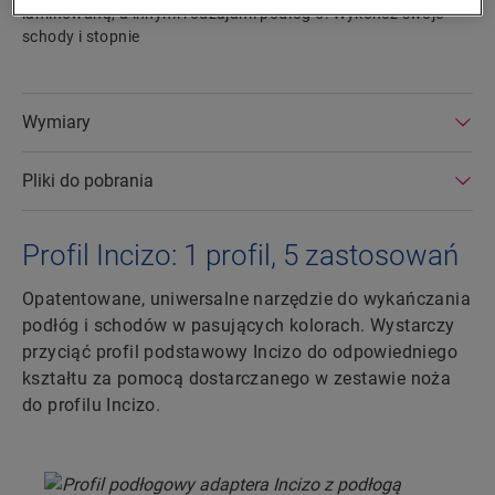
laminowaną, a innymi rodzajami podłóg 5. Wykończ swoje
schody i stopnie
Wymiary
Pliki do pobrania
Profil Incizo: 1 profil, 5 zastosowań
Opatentowane, uniwersalne narzędzie do wykańczania
podłóg i schodów w pasujących kolorach. Wystarczy
przyciąć profil podstawowy Incizo do odpowiedniego
kształtu za pomocą dostarczanego w zestawie noża
do profilu Incizo.