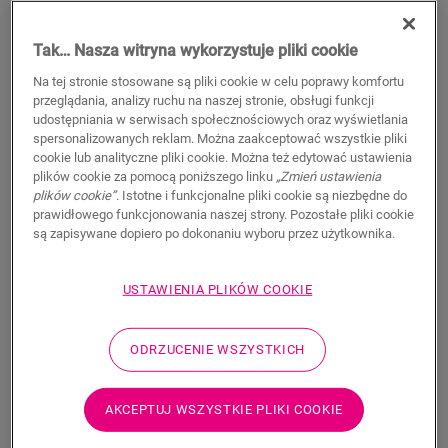
Tak… Nasza witryna wykorzystuje pliki cookie
Na tej stronie stosowane są pliki cookie w celu poprawy komfortu
WYSZUKAJ
przeglądania, analizy ruchu na naszej stronie, obsługi funkcji
udostępniania w serwisach społecznościowych oraz wyświetlania
spersonalizowanych reklam. Można zaakceptować wszystkie pliki
Właściwości produktu
cookie lub analityczne pliki cookie. Można też edytować ustawienia
plików cookie za pomocą poniższego linku
„Zmień ustawienia
Ten pojedynczy profil zapewnia wiele rozwiązań do
plików cookie”
. Istotne i funkcjonalne pliki cookie są niezbędne do
wykończenia podłogi, takich jak przejście między podłogami
prawidłowego funkcjonowania naszej strony. Pozostałe pliki cookie
lub wykończenie przy ścianie lub oknie. Wystarczy przyciąć
są zapisywane dopiero po dokonaniu wyboru przez użytkownika.
profil Incizo do odpowiedniego kształtu za pomocą
dostarczanego w zestawie noża do profilu Incizo. Profil
USTAWIENIA PLIKÓW COOKIE
pasuje idealnie do koloru podłogi. Opakowanie zawiera jeden
profil Incizo, jeden nóż Incizo i jedną plastikową szynę. Aby
uzyskać wodoszczelne wykończenie w wilgotnych
ODRZUCENIE WSZYSTKICH
pomieszczeniach, zalecamy połączenie z paskiem piankowym
Foamstrip i zestawem Hydrokit. Profil Incizo umożliwia: 1.
Połącz dwie podłogi o różnej wysokości 2. Połącz dwie
AKCEPTUJ WSZYSTKIE PLIKI COOKIE
podłogi o tej samej wysokości 3. Wykończ podłogę wzdłuż
ścian lub okien 4. Stwórz eleganckie przejścia między podłogą