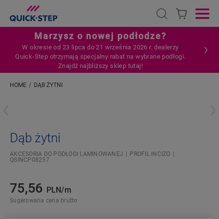
Open search
Ope
Marzysz o nowej podłodze?
W okresie od 23 lipca do 21 września 2026 r. dealerzy
Quick‑Step otrzymają specjalny rabat na wybrane podłogi.
Znajdź najbliższy sklep tutaj!
HOME
DĄB ŻYTNI
Wpisz swoją lokalizację
Dąb żytni
AKCESORIA DO PODŁOGI LAMINOWANEJ
PROFIL INCIZO
QSINCP08257
75,56
PLN/m
Sugerowana cena brutto