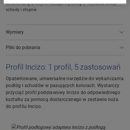
laminowaną, a innymi rodzajami podłóg 5. Wykończ swoje
schody i stopnie
Wymiary
Pliki do pobrania
Profil Incizo: 1 profil, 5 zastosowań
Opatentowane, uniwersalne narzędzie do wykańczania
podłóg i schodów w pasujących kolorach. Wystarczy
przyciąć profil podstawowy Incizo do odpowiedniego
kształtu za pomocą dostarczanego w zestawie noża
do profilu Incizo.