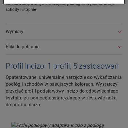
laminowaną, a innymi rodzajami podłóg 5. Wykończ swoje
schody i stopnie
Wymiary
Pliki do pobrania
Profil Incizo: 1 profil, 5 zastosowań
Opatentowane, uniwersalne narzędzie do wykańczania
podłóg i schodów w pasujących kolorach. Wystarczy
przyciąć profil podstawowy Incizo do odpowiedniego
kształtu za pomocą dostarczanego w zestawie noża
do profilu Incizo.