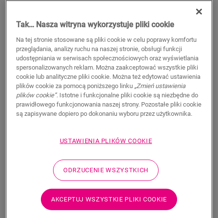
Tak… Nasza witryna wykorzystuje pliki cookie
Na tej stronie stosowane są pliki cookie w celu poprawy komfortu
WYSZUKAJ
przeglądania, analizy ruchu na naszej stronie, obsługi funkcji
udostępniania w serwisach społecznościowych oraz wyświetlania
spersonalizowanych reklam. Można zaakceptować wszystkie pliki
Właściwości produktu
cookie lub analityczne pliki cookie. Można też edytować ustawienia
plików cookie za pomocą poniższego linku
„Zmień ustawienia
Ten pojedynczy profil zapewnia wiele rozwiązań do
plików cookie”
. Istotne i funkcjonalne pliki cookie są niezbędne do
wykończenia podłogi, takich jak przejście między podłogami
prawidłowego funkcjonowania naszej strony. Pozostałe pliki cookie
lub wykończenie przy ścianie lub oknie. Wystarczy przyciąć
są zapisywane dopiero po dokonaniu wyboru przez użytkownika.
profil Incizo do odpowiedniego kształtu za pomocą
dostarczanego w zestawie noża do profilu Incizo. Profil
USTAWIENIA PLIKÓW COOKIE
pasuje idealnie do koloru podłogi. Opakowanie zawiera jeden
profil Incizo, jeden nóż Incizo i jedną plastikową szynę. Aby
uzyskać wodoszczelne wykończenie w wilgotnych
ODRZUCENIE WSZYSTKICH
pomieszczeniach, zalecamy połączenie z paskiem piankowym
Foamstrip i zestawem Hydrokit. Profil Incizo umożliwia: 1.
Połącz dwie podłogi o różnej wysokości 2. Połącz dwie
AKCEPTUJ WSZYSTKIE PLIKI COOKIE
podłogi o tej samej wysokości 3. Wykończ podłogę wzdłuż
ścian lub okien 4. Stwórz eleganckie przejścia między podłogą