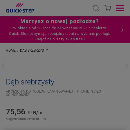
Open search
Ope
Marzysz o nowej podłodze?
W okresie od 23 lipca do 21 września 2026 r. dealerzy
Quick‑Step otrzymają specjalny rabat na wybrane podłogi.
Znajdź najbliższy sklep tutaj!
HOME
DĄB SREBRZYSTY
Wpisz swoją lokalizację
Dąb srebrzysty
AKCESORIA DO PODŁOGI LAMINOWANEJ
PROFIL INCIZO
QSINCP08258
75,56
PLN/m
Sugerowana cena brutto