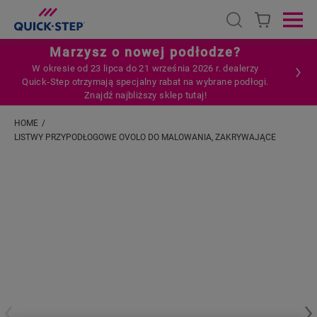
Open search
Ope
Marzysz o nowej podłodze?
W okresie od 23 lipca do 21 września 2026 r. dealerzy
Quick‑Step otrzymają specjalny rabat na wybrane podłogi.
Znajdź najbliższy sklep tutaj!
HOME
LISTWY PRZYPODŁOGOWE OVOLO DO MALOWANIA, ZAKRYWAJĄCE
Wpisz swoją lokalizację