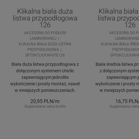
Klikalna biała duża
Klikalna biała
listwa przypodłogowa
listwa przyp
126
126
AKCESORIA DO PODŁOGI
AKCESORIA DO P
LAMINOWANEJ
LAMINOWANE
KLIKALNA BIAŁA DUŻA LISTWA
KLIKALNA BIAŁA ŚRE
PRZYPODŁOGOWA
PRZYPODŁOGO
SFTSKCLICKWHITE126
SFPSKCLICKWHI
Biała duża listwa przypodłogowa z
Biała średnia listwa 
dołączonym systemem Uniclic
z dołączonym syste
zapewniającym jednolite
zapewniającym j
wykończenie i prosty montaż, nawet
wykończenie i prosty 
w mniejszych pomieszczeniach.
w mniejszych pomie
20,95
PLN/m
16,75
PLN
Sugerowana cena brutto
Sugerowana cena