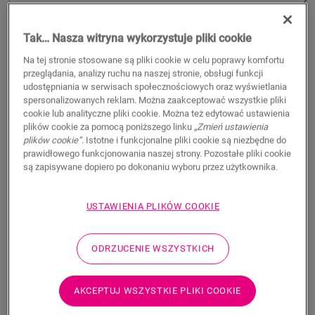
Tak… Nasza witryna wykorzystuje pliki cookie
Na tej stronie stosowane są pliki cookie w celu poprawy komfortu
przeglądania, analizy ruchu na naszej stronie, obsługi funkcji
udostępniania w serwisach społecznościowych oraz wyświetlania
spersonalizowanych reklam. Można zaakceptować wszystkie pliki
cookie lub analityczne pliki cookie. Można też edytować ustawienia
plików cookie za pomocą poniższego linku
„Zmień ustawienia
plików cookie”
. Istotne i funkcjonalne pliki cookie są niezbędne do
prawidłowego funkcjonowania naszej strony. Pozostałe pliki cookie
są zapisywane dopiero po dokonaniu wyboru przez użytkownika.
Listwy przypodłogowe Ovolo do
malowania, zakrywające
USTAWIENIA PLIKÓW COOKIE
AKCESORIA DO PODŁOGI LAMINOWANEJ
LISTWA PRZYPODŁOGOWA DO MALOWANIA OVOLO
QSISKRWHITE
ODRZUCENIE WSZYSTKICH
44,04
PLN/m
Sugerowana cena brutto
AKCEPTUJ WSZYSTKIE PLIKI COOKIE