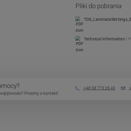
Pliki do pobrania
TDS_LaminateSkirtings
Technical Information
P
pomocy?
+48 58 773 26 40
W
wątpliwości? Prosimy o kontakt!