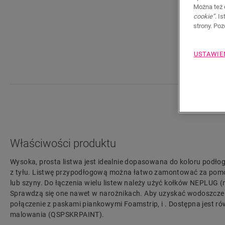
Można też 
cookie”
. I
strony. Po
USTAWIE
Właściwości produktu
Wysoka, prosta listwa jest idealnie dopasowana do koloru podłog
z tyłu. Listwę przypodłogową można łatwo zamontować za pomo
lub szyny. Do łączenia wielu listew należy użyć kołków NEPLUG (
Sprawdzą się one nawet w narożnikach. Aby uzyskać wodoszcze
połączenie z paskami piankowymi Foamstrip, i . Dostępna jest ró
malowania (QSPSKRPAINT).