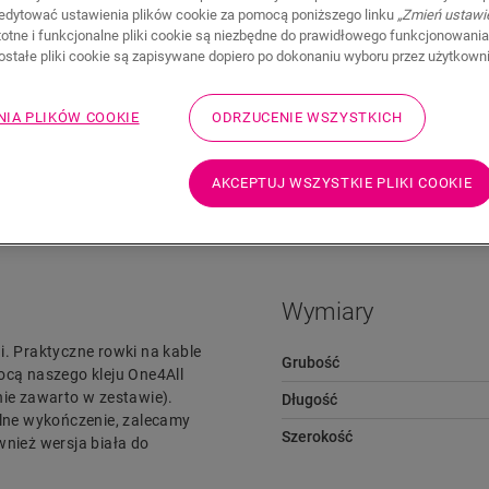
edytować ustawienia plików cookie za pomocą poniższego linku
„Zmień ustawi
stotne i funkcjonalne pliki cookie są niezbędne do prawidłowego funkcjonowania
zostałe pliki cookie są zapisywane dopiero po dokonaniu wyboru przez użytkown
NIA PLIKÓW COOKIE
ODRZUCENIE WSZYSTKICH
Pliki do pobrania
Przejdź szybko do
AKCEPTUJ WSZYSTKIE PLIKI COOKIE
Wymiary
i. Praktyczne rowki na kable
Grubość
cą naszego kleju One4All
nie zawarto w zestawie).
Długość
lne wykończenie, zalecamy
Szerokość
wnież wersja biała do