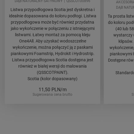
DĄB NATURALNY SATYNOWY
QSSCOT00896
AKCESORI
DĄB NATU
Listwa przypodłogowa Scotia jest dyskretna i
idealnie dopasowana do koloru podłogi. Listwa
Ta prosta lis
przypodłogowa może być również przydatna
do koloru po
jako wykończenie w połączeniu z istniejącymi
(40 lub 5
listwami. Łatwy montaż za pomocą kleju
wystarczy 
One4All. Aby uzyskać wodoszczelne
klipsów
wykończenie, można połączyć ją z paskami
wykończenie,
piankowymi Foamstrip, Hydrokit i Hydrostrip.
piankowymi F
Listwa przypodłogowa Scotia dostępna jest
Dostępne równ
również w białej wersji do malowania
(QSSCOTPAINT).
Standardo
Scotia (kolor dopasowany)
11,50
PLN/m
Sugerowana cena brutto
S