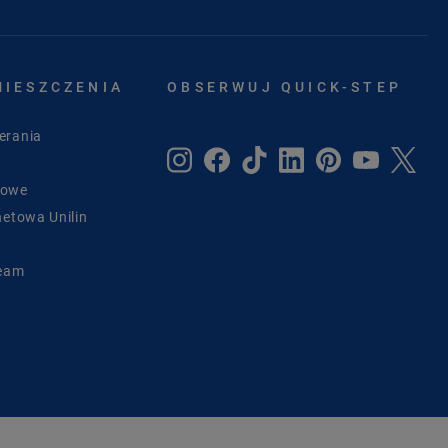
MIESZCZENIA
OBSERWUJ QUICK-STEP
erania
sowe
netowa Unilin
Team