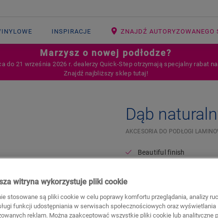
WINYLOWE
INSPIRACJE
ZNAJDŹ AUTORYZOWANEGO 
Marzysz o nowej podłodze?
ca do 21 września 2026 r. dealerzy Quick‑Step otrzymają specjalny rabat n
Znajdź najbliższy sklep tutaj!
Dąb natural
AKCESORIA DO PODŁOGI LAMIN
Beautiful finish
For your laminate floor
za witryna wykorzystuje pliki cookie
26,20
PLN/m
nie stosowane są pliki cookie w celu poprawy komfortu przeglądania, analizy ru
Sugerowana cena brutto
bsługi funkcji udostępniania w serwisach społecznościowych oraz wyświetlania
zowanych reklam. Można zaakceptować wszystkie pliki cookie lub analityczne pl