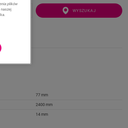
enia plików
 naszej
WYSZUKAJ
ika.
77 mm
2400 mm
14 mm