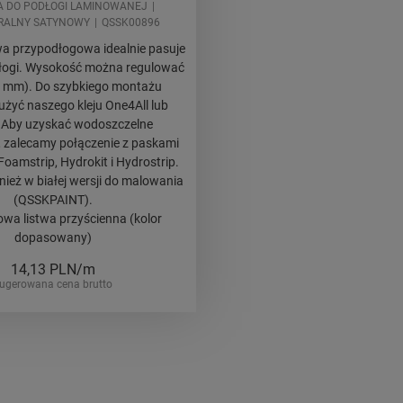
A DO PODŁOGI LAMINOWANEJ
RALNY SATYNOWY
QSSK00896
twa przypodłogowa idealnie pasuje
dłogi. Wysokość można regulować
8 mm). Do szybkiego montażu
użyć naszego kleju One4All lub
. Aby uzyskać wodoszczelne
 zalecamy połączenie z paskami
oamstrip, Hydrokit i Hydrostrip.
ież w białej wersji do malowania
(QSSKPAINT).
wa listwa przyścienna (kolor
dopasowany)
14,13
PLN/m
ugerowana cena brutto