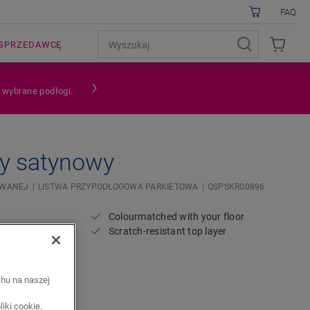
FAQ
SPRZEDAWCĘ
a wybrane podłogi.
ny satynowy
OWANEJ
LISTWA PRZYPODŁOGOWA PARKIETOWA
QSPSKR00896
Colourmatched with your floor
Scratch-resistant top layer
chu na naszej
iki cookie.