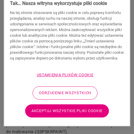
Tak… Nasza witryna wykorzystuje pliki cookie
26,20
PLN/m
Na tej stronie stosowane są pliki cookie w celu poprawy komfortu
Sugerowana cena brutto
przeglądania, analizy ruchu na naszej stronie, obsługi funkcji
udostępniania w serwisach społecznościowych oraz wyświetlania
spersonalizowanych reklam. Można zaakceptować wszystkie pliki
cookie lub analityczne pliki cookie. Można też edytować ustawienia
plików cookie za pomocą poniższego linku
„Zmień ustawienia
plików cookie”
. Istotne i funkcjonalne pliki cookie są niezbędne do
WYSZUKAJ
prawidłowego funkcjonowania naszej strony. Pozostałe pliki cookie
są zapisywane dopiero po dokonaniu wyboru przez użytkownika.
Właściwości produktu
USTAWIENIA PLIKÓW COOKIE
Wysoka, prosta listwa jest idealnie dopasowana do koloru
podłogi. Praktyczne rowki na kable z tyłu. Listwę
ODRZUCENIE WSZYSTKICH
przypodłogową można łatwo zamontować za pomocą
naszego kleju One4All lub szyny. Do łączenia wielu listew
należy użyć kołków NEPLUG (nie zawarto w zestawie).
AKCEPTUJ WSZYSTKIE PLIKI COOKIE
Sprawdzą się one nawet w narożnikach. Aby uzyskać
wodoszczelne wykończenie, zalecamy połączenie z paskami
piankowymi Foamstrip, i . Dostępna jest również wersja biała
do malowania (QSPSKRPAINT).