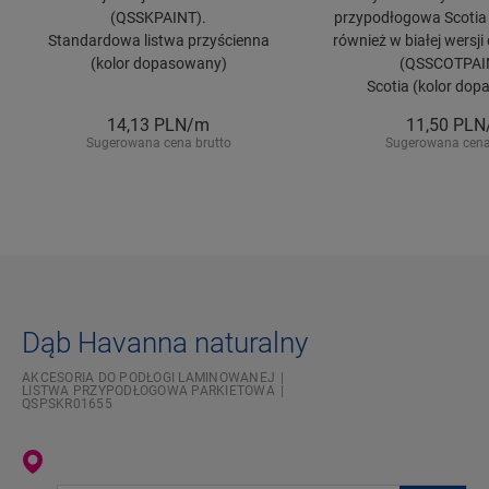
(QSSKPAINT).
przypodłogowa Scotia 
Standardowa listwa przyścienna
również w białej wersj
(kolor dopasowany)
(QSSCOTPAI
Scotia (kolor do
14,13
PLN/m
11,50
PLN
Sugerowana cena brutto
Sugerowana cena
Dąb Havanna naturalny
AKCESORIA DO PODŁOGI LAMINOWANEJ
LISTWA PRZYPODŁOGOWA PARKIETOWA
QSPSKR01655