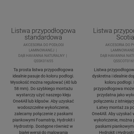
Listwa przypodłogowa
Listwa przyp
standardowa
Scoti
AKCESORIA DO PODŁOGI
AKCESORIA DO P
LAMINOWANEJ
LAMINOWANE
DĄB HAVANNA NATURALNY
DĄB HAVANNA NAT
QSSK01655
QSSCOT016
Ta prosta listwa przypodłogowa
Listwa przypodłogowa
idealnie pasuje do koloru podłogi.
dyskretna i idealnie 
Wysokość można regulować (40 lub
koloru podłogi.
58 mm). Do szybkiego montażu
przypodłogowa może 
wystarczy użyć naszego kleju
przydatna jako wyk
One4All lub klipsów. Aby uzyskać
połączeniu z istniejąc
wodoszczelne wykończenie,
Łatwy montaż za po
zalecamy połączenie z paskami
One4All. Aby uzyskać
piankowymi Foamstrip, Hydrokit i
wykończenie, można p
Hydrostrip. Dostępne również w
paskami piankowymi
białej wersji do malowania
Hydrokit i Hydrostr