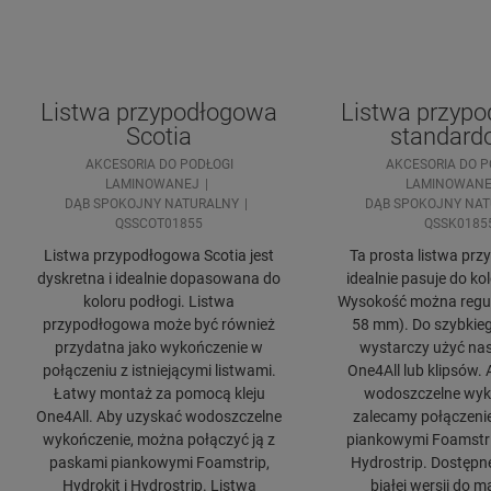
Listwa przypodłogowa
Listwa przyp
Scotia
standard
AKCESORIA DO PODŁOGI
AKCESORIA DO P
LAMINOWANEJ
LAMINOWANE
DĄB SPOKOJNY NATURALNY
DĄB SPOKOJNY NA
QSSCOT01855
QSSK0185
Listwa przypodłogowa Scotia jest
Ta prosta listwa pr
dyskretna i idealnie dopasowana do
idealnie pasuje do ko
koloru podłogi. Listwa
Wysokość można regul
przypodłogowa może być również
58 mm). Do szybkie
przydatna jako wykończenie w
wystarczy użyć nas
połączeniu z istniejącymi listwami.
One4All lub klipsów.
Łatwy montaż za pomocą kleju
wodoszczelne wyk
One4All. Aby uzyskać wodoszczelne
zalecamy połączeni
wykończenie, można połączyć ją z
piankowymi Foamstrip
paskami piankowymi Foamstrip,
Hydrostrip. Dostępn
Hydrokit i Hydrostrip. Listwa
białej wersji do 