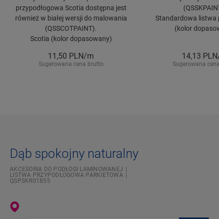
przypodłogowa Scotia dostępna jest
(QSSKPAIN
również w białej wersji do malowania
Standardowa listwa 
(QSSCOTPAINT).
(kolor dopaso
Scotia (kolor dopasowany)
11,50
PLN/m
14,13
PLN
Sugerowana cena brutto
Sugerowana cena
Dąb spokojny naturalny
AKCESORIA DO PODŁOGI LAMINOWANEJ
LISTWA PRZYPODŁOGOWA PARKIETOWA
QSPSKR01855