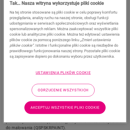
Tak… Nasza witryna wykorzystuje pliki cookie
26,20
PLN/m
Na tej stronie stosowane są pliki cookie w celu poprawy komfortu
Sugerowana cena brutto
przeglądania, analizy ruchu na naszej stronie, obsługi funkcji
udostępniania w serwisach społecznościowych oraz wyświetlania
spersonalizowanych reklam. Można zaakceptować wszystkie pliki
cookie lub analityczne pliki cookie. Można też edytować ustawienia
plików cookie za pomocą poniższego linku
„Zmień ustawienia
plików cookie”
. Istotne i funkcjonalne pliki cookie są niezbędne do
WYSZUKAJ
prawidłowego funkcjonowania naszej strony. Pozostałe pliki cookie
są zapisywane dopiero po dokonaniu wyboru przez użytkownika.
Właściwości produktu
USTAWIENIA PLIKÓW COOKIE
Wysoka, prosta listwa jest idealnie dopasowana do koloru
podłogi. Praktyczne rowki na kable z tyłu. Listwę
ODRZUCENIE WSZYSTKICH
przypodłogową można łatwo zamontować za pomocą
naszego kleju One4All lub szyny. Do łączenia wielu listew
należy użyć kołków NEPLUG (nie zawarto w zestawie).
AKCEPTUJ WSZYSTKIE PLIKI COOKIE
Sprawdzą się one nawet w narożnikach. Aby uzyskać
wodoszczelne wykończenie, zalecamy połączenie z paskami
piankowymi Foamstrip, i . Dostępna jest również wersja biała
do malowania (QSPSKRPAINT).