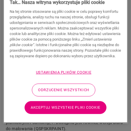
Tak… Nasza witryna wykorzystuje pliki cookie
21,99
PLN/m
Na tej stronie stosowane są pliki cookie w celu poprawy komfortu
Sugerowana cena brutto
przeglądania, analizy ruchu na naszej stronie, obsługi funkcji
udostępniania w serwisach społecznościowych oraz wyświetlania
spersonalizowanych reklam. Można zaakceptować wszystkie pliki
cookie lub analityczne pliki cookie. Można też edytować ustawienia
plików cookie za pomocą poniższego linku
„Zmień ustawienia
plików cookie”
. Istotne i funkcjonalne pliki cookie są niezbędne do
prawidłowego funkcjonowania naszej strony. Pozostałe pliki cookie
WYSZUKAJ
są zapisywane dopiero po dokonaniu wyboru przez użytkownika.
Właściwości produktu
USTAWIENIA PLIKÓW COOKIE
Wysoka, prosta listwa jest idealnie dopasowana do koloru
podłogi. Praktyczne rowki na kable z tyłu. Listwę
ODRZUCENIE WSZYSTKICH
przypodłogową można łatwo zamontować za pomocą
naszego kleju One4All lub szyny. Do łączenia wielu listew
należy użyć kołków NEPLUG (nie zawarto w zestawie).
AKCEPTUJ WSZYSTKIE PLIKI COOKIE
Sprawdzą się one nawet w narożnikach. Aby uzyskać
wodoszczelne wykończenie, zalecamy połączenie z paskami
piankowymi Foamstrip, i . Dostępna jest również wersja biała
do malowania (QSPSKRPAINT).