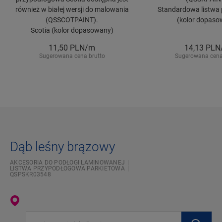
również w białej wersji do malowania
Standardowa listwa 
(QSSCOTPAINT).
(kolor dopaso
Scotia (kolor dopasowany)
11,50
PLN/m
14,13
PLN
Sugerowana cena brutto
Sugerowana cena
Dąb leśny brązowy
AKCESORIA DO PODŁOGI LAMINOWANEJ
LISTWA PRZYPODŁOGOWA PARKIETOWA
QSPSKR03548
Wpisz swoją lokalizację