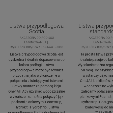
Listwa przypodłogowa
Listwa przyp
Scotia
standard
AKCESORIA DO PODŁOGI
AKCESORIA DO P
LAMINOWANEJ
LAMINOWANE
DĄB LEŚNY BRĄZOWY
QSSCOT03548
DĄB LEŚNY BRĄZOWY
Listwa przypodłogowa Scotia jest
Ta prosta listwa pr
dyskretna i idealnie dopasowana do
idealnie pasuje do ko
koloru podłogi. Listwa
Wysokość można regul
przypodłogowa może być również
58 mm). Do szybkie
przydatna jako wykończenie w
wystarczy użyć nas
połączeniu z istniejącymi listwami.
One4All lub klipsów.
Łatwy montaż za pomocą kleju
wodoszczelne wyk
One4All. Aby uzyskać wodoszczelne
zalecamy połączeni
wykończenie, można połączyć ją z
piankowymi Foamstrip
paskami piankowymi Foamstrip,
Hydrostrip. Dostępn
Hydrokit i Hydrostrip. Listwa
białej wersji do 
przypodłogowa Scotia dostępna jest
(QSSKPAIN