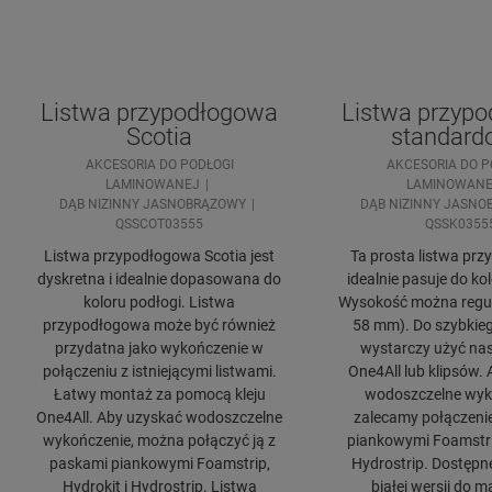
Listwa przypodłogowa
Listwa przyp
Scotia
standard
AKCESORIA DO PODŁOGI
AKCESORIA DO P
LAMINOWANEJ
LAMINOWANE
DĄB NIZINNY JASNOBRĄZOWY
DĄB NIZINNY JASNO
QSSCOT03555
QSSK0355
Listwa przypodłogowa Scotia jest
Ta prosta listwa pr
dyskretna i idealnie dopasowana do
idealnie pasuje do ko
koloru podłogi. Listwa
Wysokość można regul
przypodłogowa może być również
58 mm). Do szybkie
przydatna jako wykończenie w
wystarczy użyć nas
połączeniu z istniejącymi listwami.
One4All lub klipsów.
Łatwy montaż za pomocą kleju
wodoszczelne wyk
One4All. Aby uzyskać wodoszczelne
zalecamy połączeni
wykończenie, można połączyć ją z
piankowymi Foamstrip
paskami piankowymi Foamstrip,
Hydrostrip. Dostępn
Hydrokit i Hydrostrip. Listwa
białej wersji do 