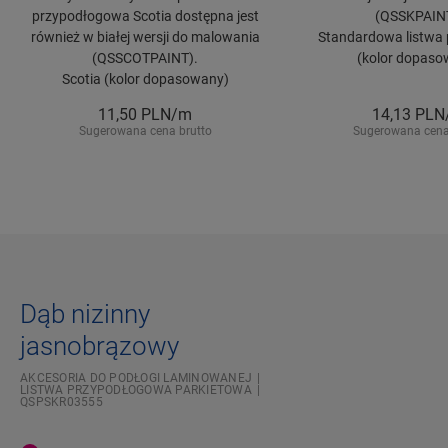
przypodłogowa Scotia dostępna jest
(QSSKPAIN
również w białej wersji do malowania
Standardowa listwa 
(QSSCOTPAINT).
(kolor dopaso
Scotia (kolor dopasowany)
11,50
PLN/m
14,13
PLN
Sugerowana cena brutto
Sugerowana cena
Dąb nizinny
jasnobrązowy
AKCESORIA DO PODŁOGI LAMINOWANEJ
LISTWA PRZYPODŁOGOWA PARKIETOWA
QSPSKR03555