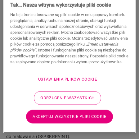
21,99
Tak… Nasza witryna wykorzystuje pliki cookie
PLN/m
Na tej stronie stosowane są pliki cookie w celu poprawy komfortu
Sugerowana cena brutto
przeglądania, analizy ruchu na naszej stronie, obsługi funkcji
udostępniania w serwisach społecznościowych oraz wyświetlania
spersonalizowanych reklam. Można zaakceptować wszystkie pliki
cookie lub analityczne pliki cookie. Można też edytować ustawienia
plików cookie za pomocą poniższego linku
„Zmień ustawienia
plików cookie”
. Istotne i funkcjonalne pliki cookie są niezbędne do
WYSZUKAJ
prawidłowego funkcjonowania naszej strony. Pozostałe pliki cookie
są zapisywane dopiero po dokonaniu wyboru przez użytkownika.
Właściwości produktu
USTAWIENIA PLIKÓW COOKIE
Wysoka, prosta listwa jest idealnie dopasowana do koloru
podłogi. Praktyczne rowki na kable z tyłu. Listwę
przypodłogową można łatwo zamontować za pomocą
ODRZUCENIE WSZYSTKICH
naszego kleju One4All lub szyny. Do łączenia wielu listew
należy użyć kołków NEPLUG (nie zawarto w zestawie).
AKCEPTUJ WSZYSTKIE PLIKI COOKIE
Sprawdzą się one nawet w narożnikach. Aby uzyskać
wodoszczelne wykończenie, zalecamy połączenie z paskami
piankowymi Foamstrip, i . Dostępna jest również wersja biała
do malowania (QSPSKRPAINT).