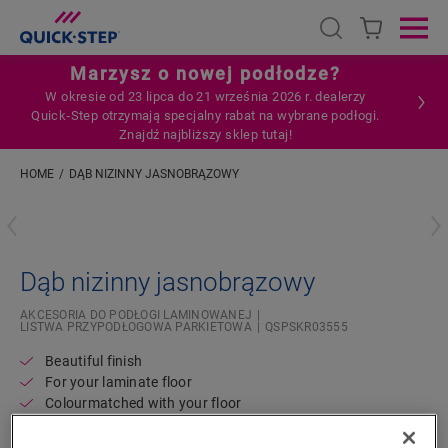
Open search
Ope
Marzysz o nowej podłodze?
W okresie od 23 lipca do 21 września 2026 r. dealerzy
Quick‑Step otrzymają specjalny rabat na wybrane podłogi.
Znajdź najbliższy sklep tutaj!
HOME
DĄB NIZINNY JASNOBRĄZOWY
Wpisz swoją lokalizację
Dąb nizinny jasnobrązowy
AKCESORIA DO PODŁOGI LAMINOWANEJ
LISTWA PRZYPODŁOGOWA PARKIETOWA
QSPSKR03555
Beautiful finish
For your laminate floor
Colourmatched with your floor
Scratch-resistant top layer