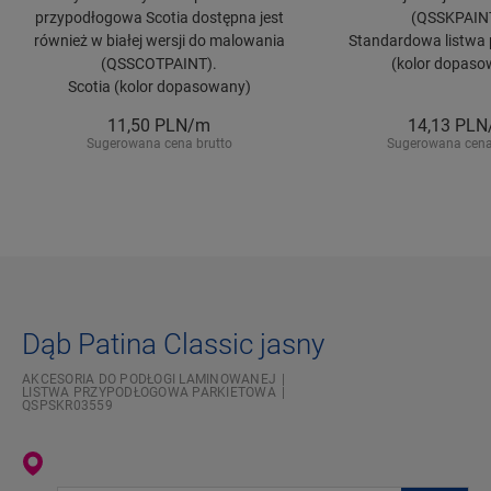
przypodłogowa Scotia dostępna jest
(QSSKPAIN
również w białej wersji do malowania
Standardowa listwa 
(QSSCOTPAINT).
(kolor dopaso
Scotia (kolor dopasowany)
11,50
PLN/m
14,13
PLN
Sugerowana cena brutto
Sugerowana cena
Dąb Patina Classic jasny
AKCESORIA DO PODŁOGI LAMINOWANEJ
LISTWA PRZYPODŁOGOWA PARKIETOWA
QSPSKR03559