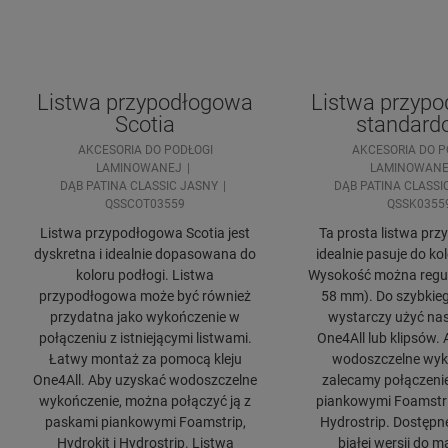
Listwa przypodłogowa
Listwa przyp
Scotia
standard
AKCESORIA DO PODŁOGI
AKCESORIA DO P
LAMINOWANEJ
LAMINOWANE
DĄB PATINA CLASSIC JASNY
DĄB PATINA CLASSI
QSSCOT03559
QSSK0355
Listwa przypodłogowa Scotia jest
Ta prosta listwa pr
dyskretna i idealnie dopasowana do
idealnie pasuje do ko
koloru podłogi. Listwa
Wysokość można regul
przypodłogowa może być również
58 mm). Do szybkie
przydatna jako wykończenie w
wystarczy użyć nas
połączeniu z istniejącymi listwami.
One4All lub klipsów.
Łatwy montaż za pomocą kleju
wodoszczelne wyk
One4All. Aby uzyskać wodoszczelne
zalecamy połączeni
wykończenie, można połączyć ją z
piankowymi Foamstrip
paskami piankowymi Foamstrip,
Hydrostrip. Dostępn
Hydrokit i Hydrostrip. Listwa
białej wersji do 