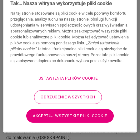
Tak… Nasza witryna wykorzystuje pliki cookie
26,20
PLN/m
Na tej stronie stosowane są pliki cookie w celu poprawy komfortu
Sugerowana cena brutto
przeglądania, analizy ruchu na naszej stronie, obsługi funkcji
udostępniania w serwisach społecznościowych oraz wyświetlania
spersonalizowanych reklam. Można zaakceptować wszystkie pliki
cookie lub analityczne pliki cookie. Można też edytować ustawienia
plików cookie za pomocą poniższego linku
„Zmień ustawienia
plików cookie”
. Istotne i funkcjonalne pliki cookie są niezbędne do
WYSZUKAJ
prawidłowego funkcjonowania naszej strony. Pozostałe pliki cookie
są zapisywane dopiero po dokonaniu wyboru przez użytkownika.
Właściwości produktu
USTAWIENIA PLIKÓW COOKIE
Wysoka, prosta listwa jest idealnie dopasowana do koloru
podłogi. Praktyczne rowki na kable z tyłu. Listwę
ODRZUCENIE WSZYSTKICH
przypodłogową można łatwo zamontować za pomocą
naszego kleju One4All lub szyny. Do łączenia wielu listew
należy użyć kołków NEPLUG (nie zawarto w zestawie).
AKCEPTUJ WSZYSTKIE PLIKI COOKIE
Sprawdzą się one nawet w narożnikach. Aby uzyskać
wodoszczelne wykończenie, zalecamy połączenie z paskami
piankowymi Foamstrip, i . Dostępna jest również wersja biała
do malowania (QSPSKRPAINT).