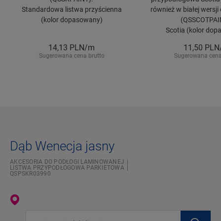
Standardowa listwa przyścienna
również w białej wersj
(kolor dopasowany)
(QSSCOTPAI
Scotia (kolor do
14,13
PLN/m
11,50
PLN
Sugerowana cena brutto
Sugerowana cena
Dąb Wenecja jasny
AKCESORIA DO PODŁOGI LAMINOWANEJ
LISTWA PRZYPODŁOGOWA PARKIETOWA
QSPSKR03990
Wpisz swoją lokalizację