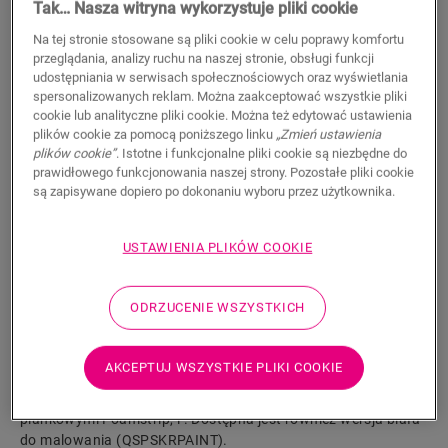
Tak… Nasza witryna wykorzystuje pliki cookie
26,20
PLN/m
Na tej stronie stosowane są pliki cookie w celu poprawy komfortu
Sugerowana cena brutto
przeglądania, analizy ruchu na naszej stronie, obsługi funkcji
udostępniania w serwisach społecznościowych oraz wyświetlania
spersonalizowanych reklam. Można zaakceptować wszystkie pliki
cookie lub analityczne pliki cookie. Można też edytować ustawienia
plików cookie za pomocą poniższego linku
„Zmień ustawienia
plików cookie”
. Istotne i funkcjonalne pliki cookie są niezbędne do
prawidłowego funkcjonowania naszej strony. Pozostałe pliki cookie
WYSZUKAJ
są zapisywane dopiero po dokonaniu wyboru przez użytkownika.
Właściwości produktu
USTAWIENIA PLIKÓW COOKIE
Wysoka, prosta listwa jest idealnie dopasowana do koloru
podłogi. Praktyczne rowki na kable z tyłu. Listwę
ODRZUCENIE WSZYSTKICH
przypodłogową można łatwo zamontować za pomocą
naszego kleju One4All lub szyny. Do łączenia wielu listew
należy użyć kołków NEPLUG (nie zawarto w zestawie).
AKCEPTUJ WSZYSTKIE PLIKI COOKIE
Sprawdzą się one nawet w narożnikach. Aby uzyskać
wodoszczelne wykończenie, zalecamy połączenie z paskami
piankowymi Foamstrip, i . Dostępna jest również wersja biała
do malowania (QSPSKRPAINT).