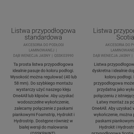
Listwa przypodłogowa
Listwa przyp
standardowa
Scoti
AKCESORIA DO PODŁOGI
AKCESORIA DO P
LAMINOWANEJ
LAMINOWANE
DĄB WENECJA JASNY
QSSK03990
DĄB WENECJA JASNY
Ta prosta listwa przypodłogowa
Listwa przypodłogowa
idealnie pasuje do koloru podłogi.
dyskretna i idealnie 
Wysokość można regulować (40 lub
koloru podłogi.
58 mm). Do szybkiego montażu
przypodłogowa może 
wystarczy użyć naszego kleju
przydatna jako wyk
One4All lub klipsów. Aby uzyskać
połączeniu z istniejąc
wodoszczelne wykończenie,
Łatwy montaż za po
zalecamy połączenie z paskami
One4All. Aby uzyskać
piankowymi Foamstrip, Hydrokit i
wykończenie, można p
Hydrostrip. Dostępne również w
paskami piankowymi
białej wersji do malowania
Hydrokit i Hydrostr
(QSSKPAINT).
przypodłogowa Scotia 