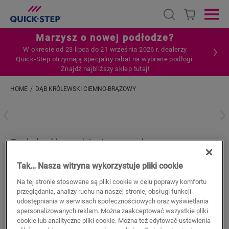
Open search
Ope
Marzysz o nowej podłodze?
W okresie od 23 lipca do 21 września 2026 r. dealerzy
Quick‑Step otrzymają specjalny rabat na wybrane podłogi.
Znajdź najbliższy sklep tutaj!
HOME
DĄB KRÓLEWSKI CIEMNO-BRĄZOWY
Wpisz swoją lokalizację
Dąb królewski ciemno-brązowy
AKCESORIA DO PODŁOGI LAMINOWANEJ
Tak… Nasza witryna wykorzystuje pliki cookie
LISTWA PRZYPODŁOGOWA PARKIETOWA
QSPSKR04145
Na tej stronie stosowane są pliki cookie w celu poprawy komfortu
Beautiful finish
przeglądania, analizy ruchu na naszej stronie, obsługi funkcji
For your laminate floor
udostępniania w serwisach społecznościowych oraz wyświetlania
Colourmatched with your floor
spersonalizowanych reklam. Można zaakceptować wszystkie pliki
Scratch-resistant top layer
cookie lub analityczne pliki cookie. Można też edytować ustawienia