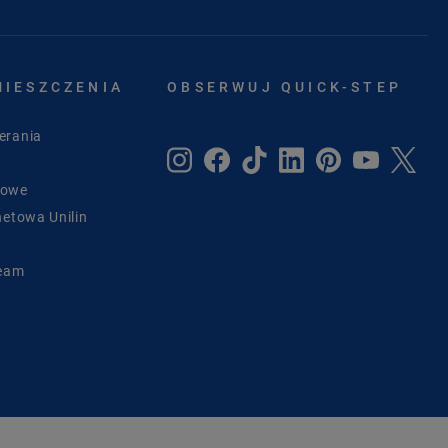
MIESZCZENIA
OBSERWUJ QUICK-STEP
erania
sowe
netowa Unilin
Team