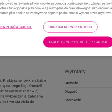
edytować ustawienia plików cookie za pomocą poniższego linku
„Zmień ustawi
stotne i funkcjonalne pliki cookie są niezbędne do prawidłowego funkcjonowania
zostałe pliki cookie są zapisywane dopiero po dokonaniu wyboru przez użytkown
NIA PLIKÓW COOKIE
ODRZUCENIE WSZYSTKICH
Pliki do pobrania
Przejdź szybko do
AKCEPTUJ WSZYSTKIE PLIKI COOKIE
Wymiary
i. Praktyczne rowki na kable
Grubość
cą naszego kleju One4All
nie zawarto w zestawie).
Długość
lne wykończenie, zalecamy
Szerokość
wnież wersja biała do