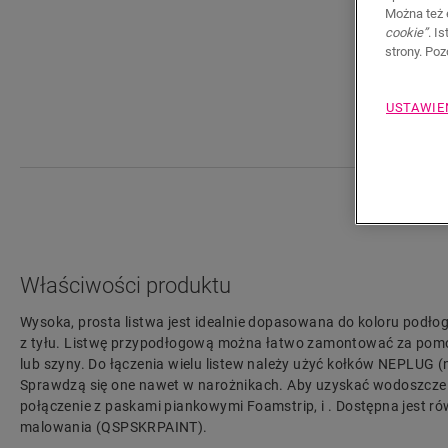
Można też 
cookie”
. I
strony. Po
USTAWIE
Właściwości produktu
Wysoka, prosta listwa jest idealnie dopasowana do koloru podłog
z tyłu. Listwę przypodłogową można łatwo zamontować za pomo
lub szyny. Do łączenia wielu listew należy użyć kołków NEPLUG (
Sprawdzą się one nawet w narożnikach. Aby uzyskać wodoszcze
połączenie z paskami piankowymi Foamstrip, i . Dostępna jest ró
malowania (QSPSKRPAINT).