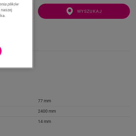
enia plików
 naszej
WYSZUKAJ
ika.
77 mm
2400 mm
14 mm