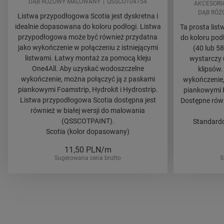
DĄB RÓŻOWY MALOWANY
QSSCOT04754
AKCESORI
DĄB RÓ
Listwa przypodłogowa Scotia jest dyskretna i
idealnie dopasowana do koloru podłogi. Listwa
Ta prosta lis
przypodłogowa może być również przydatna
do koloru po
jako wykończenie w połączeniu z istniejącymi
(40 lub 5
listwami. Łatwy montaż za pomocą kleju
wystarczy 
One4All. Aby uzyskać wodoszczelne
klipsów
wykończenie, można połączyć ją z paskami
wykończenie,
piankowymi Foamstrip, Hydrokit i Hydrostrip.
piankowymi F
Listwa przypodłogowa Scotia dostępna jest
Dostępne równ
również w białej wersji do malowania
(QSSCOTPAINT).
Standardo
Scotia (kolor dopasowany)
11,50
PLN/m
Sugerowana cena brutto
S