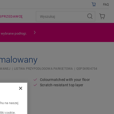
FAQ
SPRZEDAWCĘ
a wybrane podłogi.
 malowany
OWANEJ
LISTWA PRZYPODŁOGOWA PARKIETOWA
QSPSKR04754
Colourmatched with your floor
Scratch-resistant top layer
chu na naszej
iki cookie.