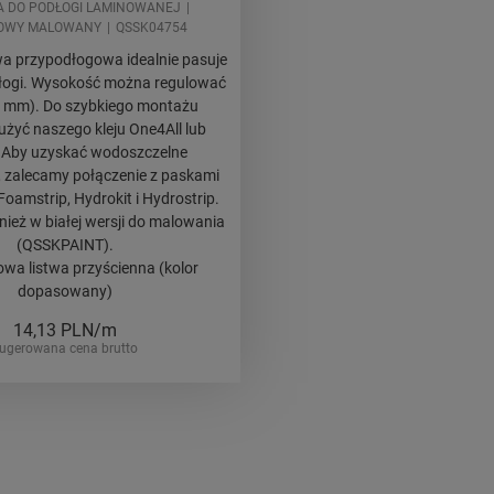
A DO PODŁOGI LAMINOWANEJ
ŻOWY MALOWANY
QSSK04754
twa przypodłogowa idealnie pasuje
dłogi. Wysokość można regulować
8 mm). Do szybkiego montażu
użyć naszego kleju One4All lub
. Aby uzyskać wodoszczelne
 zalecamy połączenie z paskami
oamstrip, Hydrokit i Hydrostrip.
ież w białej wersji do malowania
(QSSKPAINT).
wa listwa przyścienna (kolor
dopasowany)
14,13
PLN/m
ugerowana cena brutto