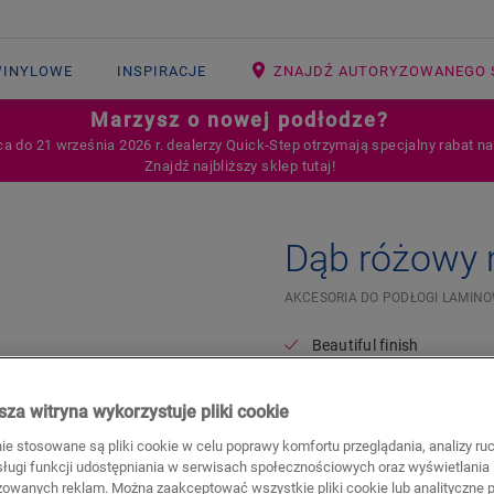
WINYLOWE
INSPIRACJE
ZNAJDŹ AUTORYZOWANEGO 
Marzysz o nowej podłodze?
ca do 21 września 2026 r. dealerzy Quick‑Step otrzymają specjalny rabat n
Znajdź najbliższy sklep tutaj!
Dąb różowy
AKCESORIA DO PODŁOGI LAMIN
Beautiful finish
For your laminate floor
za witryna wykorzystuje pliki cookie
26,20
PLN/m
nie stosowane są pliki cookie w celu poprawy komfortu przeglądania, analizy ru
Sugerowana cena brutto
bsługi funkcji udostępniania w serwisach społecznościowych oraz wyświetlania
zowanych reklam. Można zaakceptować wszystkie pliki cookie lub analityczne pl