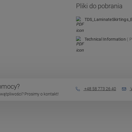
Pliki do pobrania
TDS_LaminateSkirtings
Technical Information
P
pomocy?
+48 58 773 26 40
W
wątpliwości? Prosimy o kontakt!