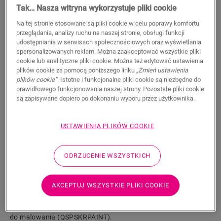
26,20
Tak… Nasza witryna wykorzystuje pliki cookie
PLN/m
Na tej stronie stosowane są pliki cookie w celu poprawy komfortu
Sugerowana cena brutto
przeglądania, analizy ruchu na naszej stronie, obsługi funkcji
udostępniania w serwisach społecznościowych oraz wyświetlania
spersonalizowanych reklam. Można zaakceptować wszystkie pliki
cookie lub analityczne pliki cookie. Można też edytować ustawienia
plików cookie za pomocą poniższego linku
„Zmień ustawienia
plików cookie”
. Istotne i funkcjonalne pliki cookie są niezbędne do
WYSZUKAJ
prawidłowego funkcjonowania naszej strony. Pozostałe pliki cookie
są zapisywane dopiero po dokonaniu wyboru przez użytkownika.
Właściwości produktu
USTAWIENIA PLIKÓW COOKIE
Wysoka, prosta listwa jest idealnie dopasowana do koloru
podłogi. Praktyczne rowki na kable z tyłu. Listwę
przypodłogową można łatwo zamontować za pomocą
ODRZUCENIE WSZYSTKICH
naszego kleju One4All lub szyny. Do łączenia wielu listew
należy użyć kołków NEPLUG (nie zawarto w zestawie).
AKCEPTUJ WSZYSTKIE PLIKI COOKIE
Sprawdzą się one nawet w narożnikach. Aby uzyskać
wodoszczelne wykończenie, zalecamy połączenie z paskami
piankowymi Foamstrip, i . Dostępna jest również wersja biała
do malowania (QSPSKRPAINT).