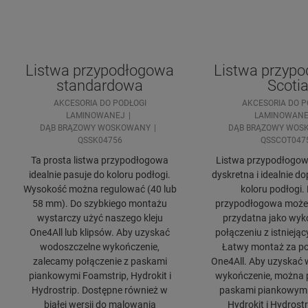
Listwa przypodłogowa
Listwa przyp
standardowa
Scoti
AKCESORIA DO PODŁOGI
AKCESORIA DO P
LAMINOWANEJ
LAMINOWANE
DĄB BRĄZOWY WOSKOWANY
DĄB BRĄZOWY WOS
QSSK04756
QSSCOT047
Ta prosta listwa przypodłogowa
Listwa przypodłogowa
idealnie pasuje do koloru podłogi.
dyskretna i idealnie 
Wysokość można regulować (40 lub
koloru podłogi.
58 mm). Do szybkiego montażu
przypodłogowa może 
wystarczy użyć naszego kleju
przydatna jako wyk
One4All lub klipsów. Aby uzyskać
połączeniu z istniejąc
wodoszczelne wykończenie,
Łatwy montaż za po
zalecamy połączenie z paskami
One4All. Aby uzyskać
piankowymi Foamstrip, Hydrokit i
wykończenie, można p
Hydrostrip. Dostępne również w
paskami piankowymi
białej wersji do malowania
Hydrokit i Hydrostr