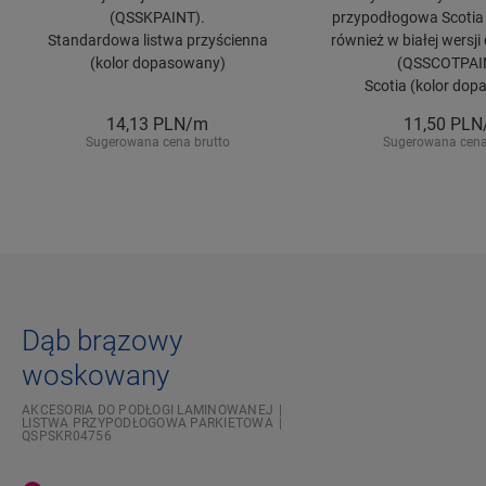
(QSSKPAINT).
przypodłogowa Scotia 
Standardowa listwa przyścienna
również w białej wersj
(kolor dopasowany)
(QSSCOTPAI
Scotia (kolor do
14,13
PLN/m
11,50
PLN
Sugerowana cena brutto
Sugerowana cena
Dąb brązowy
woskowany
AKCESORIA DO PODŁOGI LAMINOWANEJ
LISTWA PRZYPODŁOGOWA PARKIETOWA
QSPSKR04756