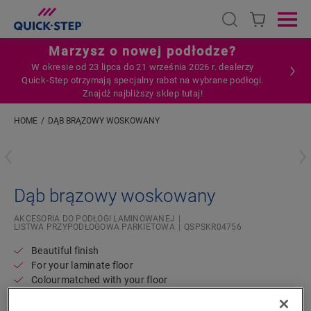
Open search
Ope
Marzysz o nowej podłodze?
W okresie od 23 lipca do 21 września 2026 r. dealerzy
Quick‑Step otrzymają specjalny rabat na wybrane podłogi.
Znajdź najbliższy sklep tutaj!
HOME
DĄB BRĄZOWY WOSKOWANY
Wpisz swoją lokalizację
Dąb brązowy woskowany
AKCESORIA DO PODŁOGI LAMINOWANEJ
LISTWA PRZYPODŁOGOWA PARKIETOWA
QSPSKR04756
Beautiful finish
For your laminate floor
Colourmatched with your floor
Scratch-resistant top layer