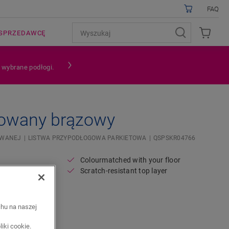
FAQ
SPRZEDAWCĘ
a wybrane podłogi.
owany brązowy
OWANEJ
LISTWA PRZYPODŁOGOWA PARKIETOWA
QSPSKR04766
Colourmatched with your floor
Scratch-resistant top layer
chu na naszej
iki cookie.