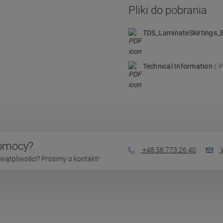
Pliki do pobrania
TDS_LaminateSkirtings
Technical Information
P
pomocy?
+48 58 773 26 40
W
wątpliwości? Prosimy o kontakt!