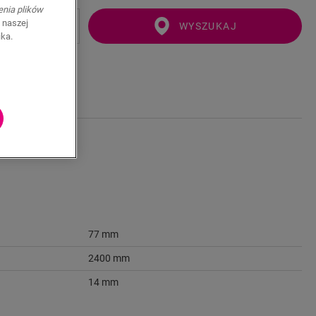
enia plików
 naszej
WYSZUKAJ
ika.
77 mm
2400 mm
14 mm