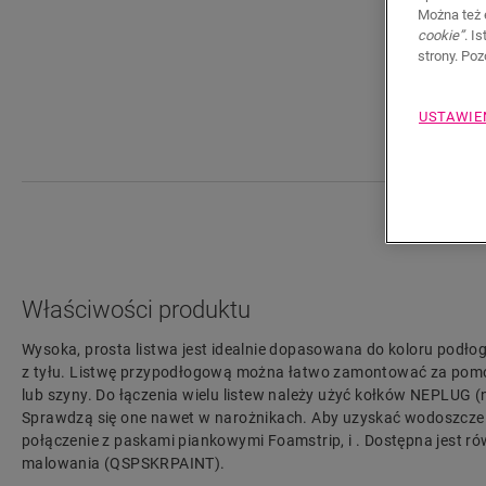
Można też 
cookie”
. I
strony. Po
USTAWIE
Właściwości produktu
Wysoka, prosta listwa jest idealnie dopasowana do koloru podłog
z tyłu. Listwę przypodłogową można łatwo zamontować za pomo
lub szyny. Do łączenia wielu listew należy użyć kołków NEPLUG (
Sprawdzą się one nawet w narożnikach. Aby uzyskać wodoszcze
połączenie z paskami piankowymi Foamstrip, i . Dostępna jest ró
malowania (QSPSKRPAINT).