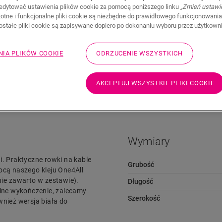
edytować ustawienia plików cookie za pomocą poniższego linku
„Zmień ustawi
stotne i funkcjonalne pliki cookie są niezbędne do prawidłowego funkcjonowania
zostałe pliki cookie są zapisywane dopiero po dokonaniu wyboru przez użytkown
NIA PLIKÓW COOKIE
ODRZUCENIE WSZYSTKICH
Pliki do pobrania
Przejdź szybko do
AKCEPTUJ WSZYSTKIE PLIKI COOKIE
Wymiary
i. Praktyczne rowki na kable
Grubość
cą naszego kleju One4All
nie zawarto w zestawie).
Długość
lne wykończenie, zalecamy
Szerokość
wnież wersja biała do