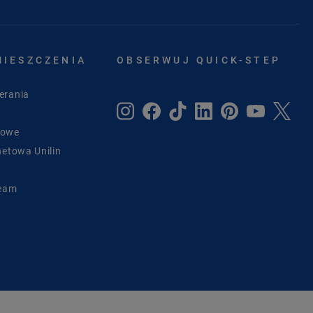
MIESZCZENIA
OBSERWUJ QUICK-STEP
erania
sowe
netowa Unilin
Team