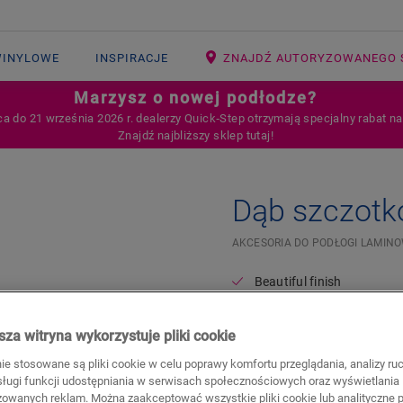
WINYLOWE
INSPIRACJE
ZNAJDŹ AUTORYZOWANEGO 
Marzysz o nowej podłodze?
ca do 21 września 2026 r. dealerzy Quick‑Step otrzymają specjalny rabat n
Znajdź najbliższy sklep tutaj!
Dąb szczotk
AKCESORIA DO PODŁOGI LAMIN
Beautiful finish
For your laminate floor
za witryna wykorzystuje pliki cookie
26,20
PLN/m
nie stosowane są pliki cookie w celu poprawy komfortu przeglądania, analizy ru
Sugerowana cena brutto
bsługi funkcji udostępniania w serwisach społecznościowych oraz wyświetlania
zowanych reklam. Można zaakceptować wszystkie pliki cookie lub analityczne pl