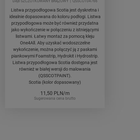
DĄB SZCZOTKOWANY BRĄZOWY
QSSCOT04766
Listwa przypodłogowa Scotia jest dyskretna i
idealnie dopasowana do koloru podłogi. Listwa
przypodłogowa może być również przydatna
jako wykończenie w połączeniu z istniejącymi
listwami. Łatwy montaż za pomocą kleju
One4All. Aby uzyskać wodoszczelne
wykończenie, można połączyć ją z paskami
piankowymi Foamstrip, Hydrokit i Hydrostrip.
Listwa przypodłogowa Scotia dostępna jest
również w białej wersji do malowania
(QSSCOTPAINT).
Scotia (kolor dopasowany)
11,50
PLN/m
Sugerowana cena brutto