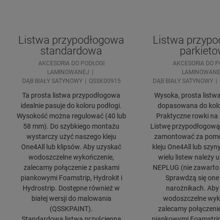
Listwa przypodłogowa
Listwa przyp
standardowa
parkiet
AKCESORIA DO PODŁOGI
AKCESORIA DO P
LAMINOWANEJ
LAMINOWANE
DĄB BIAŁY SATYNOWY
QSSK00915
DĄB BIAŁY SATYNOWY
Ta prosta listwa przypodłogowa
Wysoka, prosta listwa 
idealnie pasuje do koloru podłogi.
dopasowana do kolo
Wysokość można regulować (40 lub
Praktyczne rowki na k
58 mm). Do szybkiego montażu
Listwę przypodłogową
wystarczy użyć naszego kleju
zamontować za pom
One4All lub klipsów. Aby uzyskać
kleju One4All lub szyn
wodoszczelne wykończenie,
wielu listew należy 
zalecamy połączenie z paskami
NEPLUG (nie zawarto 
piankowymi Foamstrip, Hydrokit i
Sprawdzą się one
Hydrostrip. Dostępne również w
narożnikach. Aby
białej wersji do malowania
wodoszczelne wyk
(QSSKPAINT).
zalecamy połączeni
Standardowa listwa przyścienna
piankowymi Foamstrip,