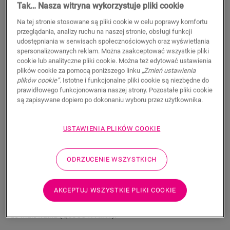
Tak… Nasza witryna wykorzystuje pliki cookie
11,50
PLN/m
Na tej stronie stosowane są pliki cookie w celu poprawy komfortu
Sugerowana cena brutto
przeglądania, analizy ruchu na naszej stronie, obsługi funkcji
udostępniania w serwisach społecznościowych oraz wyświetlania
spersonalizowanych reklam. Można zaakceptować wszystkie pliki
cookie lub analityczne pliki cookie. Można też edytować ustawienia
plików cookie za pomocą poniższego linku
„Zmień ustawienia
plików cookie”
. Istotne i funkcjonalne pliki cookie są niezbędne do
WYSZUKAJ
prawidłowego funkcjonowania naszej strony. Pozostałe pliki cookie
są zapisywane dopiero po dokonaniu wyboru przez użytkownika.
Właściwości produktu
USTAWIENIA PLIKÓW COOKIE
Listwa przypodłogowa Scotia jest dyskretna i idealnie
dopasowana do koloru podłogi. Listwa przypodłogowa może
ODRZUCENIE WSZYSTKICH
być również przydatna jako wykończenie w połączeniu z
istniejącymi listwami. Łatwy montaż za pomocą kleju One4All.
Aby uzyskać wodoszczelne wykończenie, można połączyć ją z
AKCEPTUJ WSZYSTKIE PLIKI COOKIE
paskami piankowymi Foamstrip, Hydrokit i Hydrostrip. Listwa
przypodłogowa Scotia dostępna jest również w białej wersji
do malowania (QSSCOTPAINT).