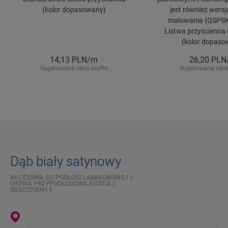
(kolor dopasowany)
jest również wersj
malowania (QSPS
Listwa przyścienna 
(kolor dopaso
14,13
PLN/m
26,20
PLN
Sugerowana cena brutto
Sugerowana cena
Dąb biały satynowy
AKCESORIA DO PODŁOGI LAMINOWANEJ
LISTWA PRZYPODŁOGOWA SCOTIA
QSSCOT00915