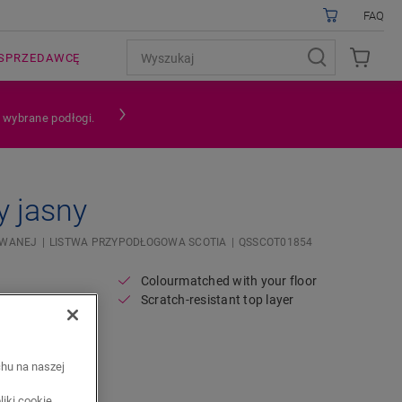
FAQ
SPRZEDAWCĘ
a wybrane podłogi.
y jasny
OWANEJ
LISTWA PRZYPODŁOGOWA SCOTIA
QSSCOT01854
Colourmatched with your floor
Scratch-resistant top layer
chu na naszej
iki cookie.