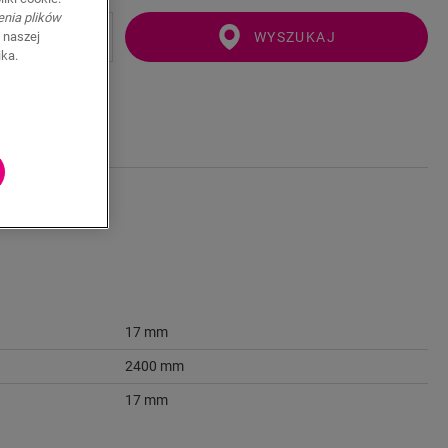
enia plików
WYSZUKAJ
 naszej
ika.
17 mm
2400 mm
17 mm