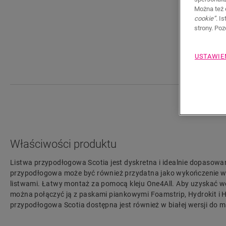
Można też 
cookie”
. I
strony. Po
USTAWIE
Właściwości produktu
Listwa przypodłogowa Scotia jest dyskretna i idealnie dopasowa
przypodłogowa może być również przydatna jako wykończenie w p
listwami. Łatwy montaż za pomocą kleju One4All. Aby uzyskać 
można połączyć ją z paskami piankowymi Foamstrip, Hydrokit i H
przypodłogowa Scotia dostępna jest również w białej wersji do