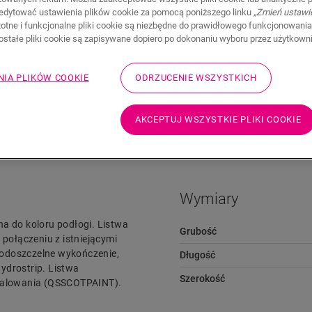
edytować ustawienia plików cookie za pomocą poniższego linku
„Zmień ustawi
stotne i funkcjonalne pliki cookie są niezbędne do prawidłowego funkcjonowania
zostałe pliki cookie są zapisywane dopiero po dokonaniu wyboru przez użytkown
NIA PLIKÓW COOKIE
ODRZUCENIE WSZYSTKICH
Pliki do pobrania
Przejdź szybko do
AKCEPTUJ WSZYSTKIE PLIKI COOKIE
Wymiary
na do koloru podłogi. Listwa
Grubość
ołączeniu z istniejącymi
wodoszczelne wykończenie,
Długość
ydrostrip. Listwa
Szerokość
 malowania (QSSCOTPAINT).