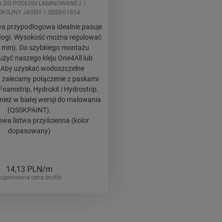
A DO PODŁOGI LAMINOWANEJ
OKOJNY JASNY
QSSK01854
twa przypodłogowa idealnie pasuje
dłogi. Wysokość można regulować
8 mm). Do szybkiego montażu
użyć naszego kleju One4All lub
. Aby uzyskać wodoszczelne
 zalecamy połączenie z paskami
oamstrip, Hydrokit i Hydrostrip.
ież w białej wersji do malowania
(QSSKPAINT).
wa listwa przyścienna (kolor
dopasowany)
14,13
PLN/m
ugerowana cena brutto