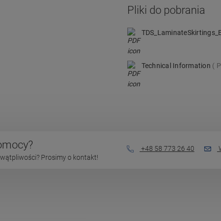
Pliki do pobrania
TDS_LaminateSkirtings
Technical Information
P
pomocy?
+48 58 773 26 40
W
wątpliwości? Prosimy o kontakt!