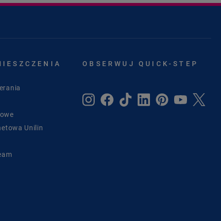
MIESZCZENIA
OBSERWUJ QUICK-STEP
erania
sowe
netowa Unilin
Team