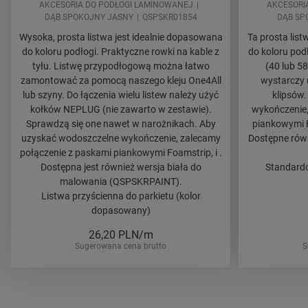
AKCESORIA DO PODŁOGI LAMINOWANEJ
AKCESORI
DĄB SPOKOJNY JASNY
QSPSKR01854
DĄB SP
Wysoka, prosta listwa jest idealnie dopasowana
Ta prosta lis
do koloru podłogi. Praktyczne rowki na kable z
do koloru po
tyłu. Listwę przypodłogową można łatwo
(40 lub 5
zamontować za pomocą naszego kleju One4All
wystarczy 
lub szyny. Do łączenia wielu listew należy użyć
klipsów
kołków NEPLUG (nie zawarto w zestawie).
wykończenie,
Sprawdzą się one nawet w narożnikach. Aby
piankowymi F
uzyskać wodoszczelne wykończenie, zalecamy
Dostępne równ
połączenie z paskami piankowymi Foamstrip, i .
Dostępna jest również wersja biała do
Standardo
malowania (QSPSKRPAINT).
Listwa przyścienna do parkietu (kolor
dopasowany)
26,20
PLN/m
Sugerowana cena brutto
S