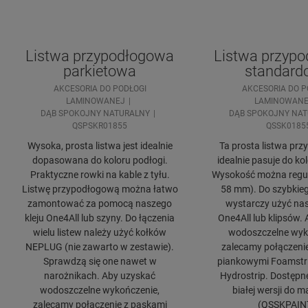
Listwa przypodłogowa
Listwa przyp
parkietowa
standard
AKCESORIA DO PODŁOGI
AKCESORIA DO P
LAMINOWANEJ
LAMINOWANE
DĄB SPOKOJNY NATURALNY
DĄB SPOKOJNY NA
QSPSKR01855
QSSK0185
Wysoka, prosta listwa jest idealnie
Ta prosta listwa pr
dopasowana do koloru podłogi.
idealnie pasuje do ko
Praktyczne rowki na kable z tyłu.
Wysokość można regul
Listwę przypodłogową można łatwo
58 mm). Do szybkie
zamontować za pomocą naszego
wystarczy użyć nas
kleju One4All lub szyny. Do łączenia
One4All lub klipsów.
wielu listew należy użyć kołków
wodoszczelne wyk
NEPLUG (nie zawarto w zestawie).
zalecamy połączeni
Sprawdzą się one nawet w
piankowymi Foamstrip
narożnikach. Aby uzyskać
Hydrostrip. Dostępn
wodoszczelne wykończenie,
białej wersji do 
zalecamy połączenie z paskami
(QSSKPAIN