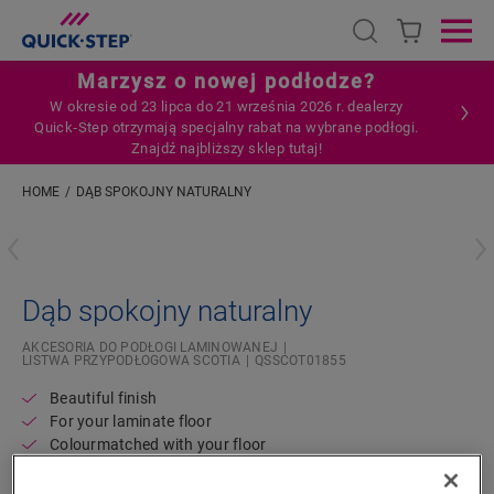
Open search
Ope
Marzysz o nowej podłodze?
W okresie od 23 lipca do 21 września 2026 r. dealerzy
Quick‑Step otrzymają specjalny rabat na wybrane podłogi.
Znajdź najbliższy sklep tutaj!
HOME
DĄB SPOKOJNY NATURALNY
Wpisz swoją lokalizację
Dąb spokojny naturalny
AKCESORIA DO PODŁOGI LAMINOWANEJ
LISTWA PRZYPODŁOGOWA SCOTIA
QSSCOT01855
Beautiful finish
For your laminate floor
Colourmatched with your floor
Scratch-resistant top layer