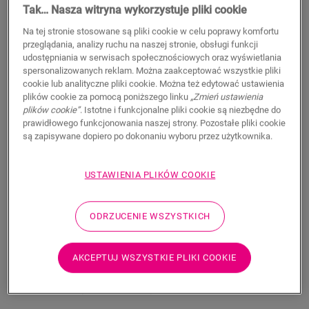
Tak… Nasza witryna wykorzystuje pliki cookie
11,50
PLN/m
Na tej stronie stosowane są pliki cookie w celu poprawy komfortu
Sugerowana cena brutto
przeglądania, analizy ruchu na naszej stronie, obsługi funkcji
udostępniania w serwisach społecznościowych oraz wyświetlania
spersonalizowanych reklam. Można zaakceptować wszystkie pliki
cookie lub analityczne pliki cookie. Można też edytować ustawienia
plików cookie za pomocą poniższego linku
„Zmień ustawienia
plików cookie”
. Istotne i funkcjonalne pliki cookie są niezbędne do
WYSZUKAJ
prawidłowego funkcjonowania naszej strony. Pozostałe pliki cookie
są zapisywane dopiero po dokonaniu wyboru przez użytkownika.
Właściwości produktu
USTAWIENIA PLIKÓW COOKIE
Listwa przypodłogowa Scotia jest dyskretna i idealnie
dopasowana do koloru podłogi. Listwa przypodłogowa może
ODRZUCENIE WSZYSTKICH
być również przydatna jako wykończenie w połączeniu z
istniejącymi listwami. Łatwy montaż za pomocą kleju One4All.
Aby uzyskać wodoszczelne wykończenie, można połączyć ją z
AKCEPTUJ WSZYSTKIE PLIKI COOKIE
paskami piankowymi Foamstrip, Hydrokit i Hydrostrip. Listwa
przypodłogowa Scotia dostępna jest również w białej wersji
do malowania (QSSCOTPAINT).