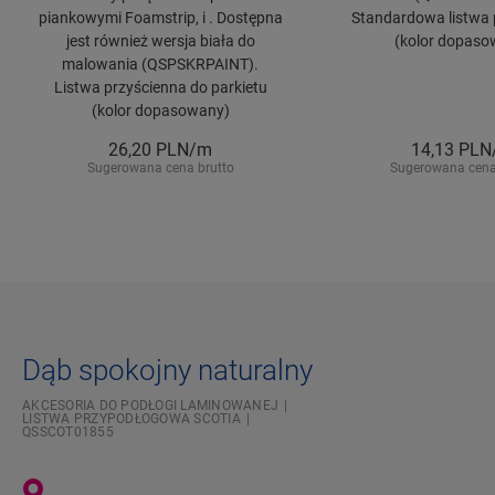
piankowymi Foamstrip, i . Dostępna
Standardowa listwa 
jest również wersja biała do
(kolor dopaso
malowania (QSPSKRPAINT).
Listwa przyścienna do parkietu
(kolor dopasowany)
26,20
PLN/m
14,13
PLN
Sugerowana cena brutto
Sugerowana cena
Dąb spokojny naturalny
AKCESORIA DO PODŁOGI LAMINOWANEJ
LISTWA PRZYPODŁOGOWA SCOTIA
QSSCOT01855