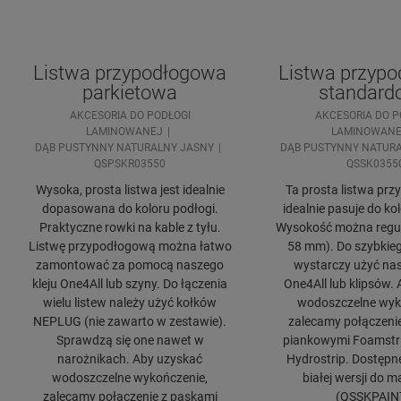
Listwa przypodłogowa
Listwa przyp
parkietowa
standard
AKCESORIA DO PODŁOGI
AKCESORIA DO P
LAMINOWANEJ
LAMINOWANE
DĄB PUSTYNNY NATURALNY JASNY
DĄB PUSTYNNY NATUR
QSPSKR03550
QSSK0355
Wysoka, prosta listwa jest idealnie
Ta prosta listwa pr
dopasowana do koloru podłogi.
idealnie pasuje do ko
Praktyczne rowki na kable z tyłu.
Wysokość można regul
Listwę przypodłogową można łatwo
58 mm). Do szybkie
zamontować za pomocą naszego
wystarczy użyć nas
kleju One4All lub szyny. Do łączenia
One4All lub klipsów.
wielu listew należy użyć kołków
wodoszczelne wyk
NEPLUG (nie zawarto w zestawie).
zalecamy połączeni
Sprawdzą się one nawet w
piankowymi Foamstrip
narożnikach. Aby uzyskać
Hydrostrip. Dostępn
wodoszczelne wykończenie,
białej wersji do 
zalecamy połączenie z paskami
(QSSKPAIN