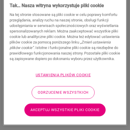
11,50
Tak… Nasza witryna wykorzystuje pliki cookie
PLN/m
Sugerowana cena brutto
Na tej stronie stosowane są pliki cookie w celu poprawy komfortu
przeglądania, analizy ruchu na naszej stronie, obsługi funkcji
udostępniania w serwisach społecznościowych oraz wyświetlania
spersonalizowanych reklam. Można zaakceptować wszystkie pliki
cookie lub analityczne pliki cookie. Można też edytować ustawienia
plików cookie za pomocą poniższego linku
„Zmień ustawienia
plików cookie”
. Istotne i funkcjonalne pliki cookie są niezbędne do
WYSZUKAJ
prawidłowego funkcjonowania naszej strony. Pozostałe pliki cookie
są zapisywane dopiero po dokonaniu wyboru przez użytkownika.
Właściwości produktu
USTAWIENIA PLIKÓW COOKIE
Listwa przypodłogowa Scotia jest dyskretna i idealnie
dopasowana do koloru podłogi. Listwa przypodłogowa może
być również przydatna jako wykończenie w połączeniu z
ODRZUCENIE WSZYSTKICH
istniejącymi listwami. Łatwy montaż za pomocą kleju One4All.
Aby uzyskać wodoszczelne wykończenie, można połączyć ją z
paskami piankowymi Foamstrip, Hydrokit i Hydrostrip. Listwa
AKCEPTUJ WSZYSTKIE PLIKI COOKIE
przypodłogowa Scotia dostępna jest również w białej wersji
do malowania (QSSCOTPAINT).