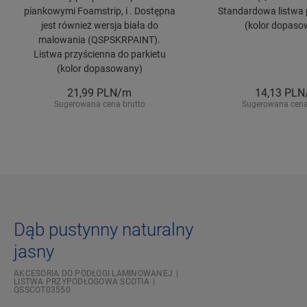
piankowymi Foamstrip, i . Dostępna
Standardowa listwa 
jest również wersja biała do
(kolor dopaso
malowania (QSPSKRPAINT).
Listwa przyścienna do parkietu
(kolor dopasowany)
21,99
PLN/m
14,13
PLN
Sugerowana cena brutto
Sugerowana cena
Dąb pustynny naturalny
jasny
AKCESORIA DO PODŁOGI LAMINOWANEJ
LISTWA PRZYPODŁOGOWA SCOTIA
QSSCOT03550