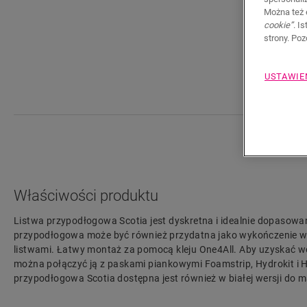
Można też 
cookie”
. I
strony. Po
USTAWIE
Właściwości produktu
Listwa przypodłogowa Scotia jest dyskretna i idealnie dopasowa
przypodłogowa może być również przydatna jako wykończenie w p
listwami. Łatwy montaż za pomocą kleju One4All. Aby uzyskać 
można połączyć ją z paskami piankowymi Foamstrip, Hydrokit i H
przypodłogowa Scotia dostępna jest również w białej wersji do