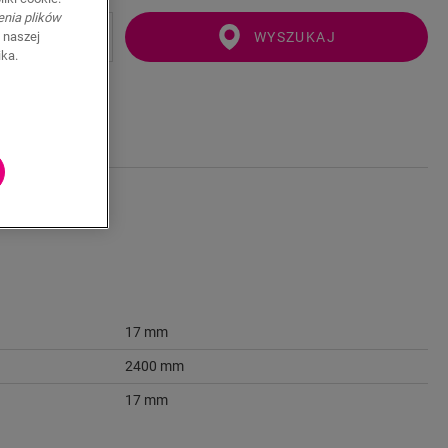
enia plików
WYSZUKAJ
 naszej
ika.
17 mm
2400 mm
17 mm