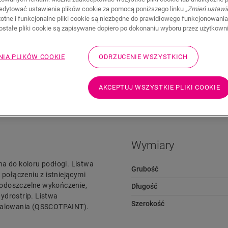
edytować ustawienia plików cookie za pomocą poniższego linku
„Zmień ustawi
stotne i funkcjonalne pliki cookie są niezbędne do prawidłowego funkcjonowania
zostałe pliki cookie są zapisywane dopiero po dokonaniu wyboru przez użytkown
NIA PLIKÓW COOKIE
ODRZUCENIE WSZYSTKICH
Pliki do pobrania
Przejdź szybko do
AKCEPTUJ WSZYSTKIE PLIKI COOKIE
Wymiary
na do koloru podłogi. Listwa
Grubość
ołączeniu z istniejącymi
wodoszczelne wykończenie,
Długość
ydrostrip. Listwa
Szerokość
 malowania (QSSCOTPAINT).