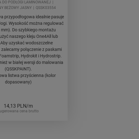
A DO PODŁOGI LAMINOWANEJ
NY BEŻOWY JASNY
QSSK03554
twa przypodłogowa idealnie pasuje
dłogi. Wysokość można regulować
8 mm). Do szybkiego montażu
użyć naszego kleju One4All lub
. Aby uzyskać wodoszczelne
 zalecamy połączenie z paskami
oamstrip, Hydrokit i Hydrostrip.
ież w białej wersji do malowania
(QSSKPAINT).
wa listwa przyścienna (kolor
dopasowany)
14,13
PLN/m
ugerowana cena brutto