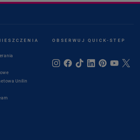
MIESZCZENIA
OBSERWUJ QUICK-STEP
erania
sowe
netowa Unilin
Team