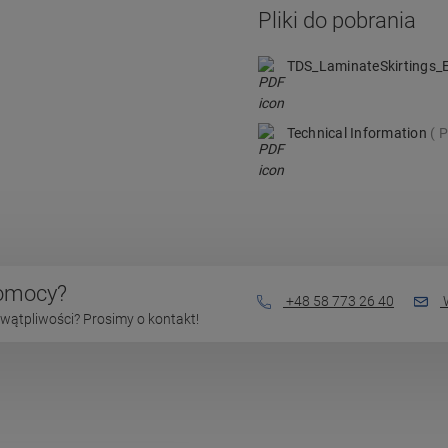
Pliki do pobrania
TDS_LaminateSkirtings
Technical Information
P
pomocy?
+48 58 773 26 40
W
wątpliwości? Prosimy o kontakt!