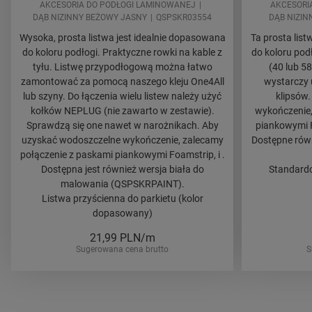
AKCESORIA DO PODŁOGI LAMINOWANEJ
AKCESORI
DĄB NIZINNY BEŻOWY JASNY
QSPSKR03554
DĄB NIZIN
Wysoka, prosta listwa jest idealnie dopasowana
Ta prosta lis
do koloru podłogi. Praktyczne rowki na kable z
do koloru po
tyłu. Listwę przypodłogową można łatwo
(40 lub 5
zamontować za pomocą naszego kleju One4All
wystarczy 
lub szyny. Do łączenia wielu listew należy użyć
klipsów
kołków NEPLUG (nie zawarto w zestawie).
wykończenie,
Sprawdzą się one nawet w narożnikach. Aby
piankowymi F
uzyskać wodoszczelne wykończenie, zalecamy
Dostępne równ
połączenie z paskami piankowymi Foamstrip, i .
Dostępna jest również wersja biała do
Standardo
malowania (QSPSKRPAINT).
Listwa przyścienna do parkietu (kolor
dopasowany)
21,99
PLN/m
Sugerowana cena brutto
S