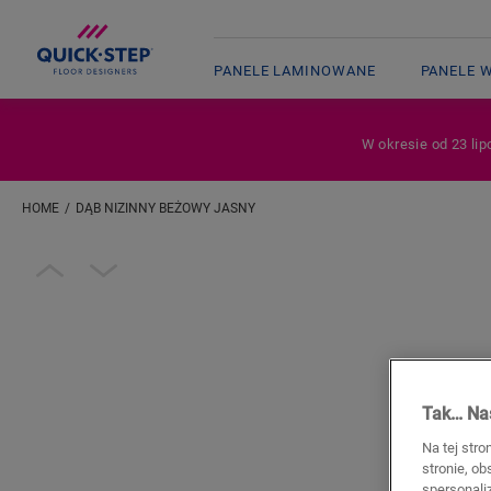
PANELE LAMINOWANE
PANELE 
W okresie od 23 lip
HOME
DĄB NIZINNY BEŻOWY JASNY
Wpisz swoją lokalizację
Open image in lightbox
Tak… Nas
Na tej stro
stronie, o
spersonali