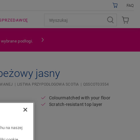
FAQ
SPRZEDAWCĘ
a wybrane podłogi.
 beżowy jasny
OWANEJ
LISTWA PRZYPODŁOGOWA SCOTIA
QSSCOT03554
Colourmatched with your floor
Scratch-resistant top layer
chu na naszej
iki cookie.