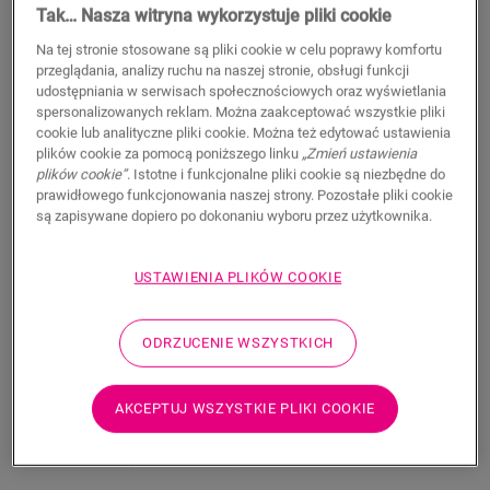
Tak… Nasza witryna wykorzystuje pliki cookie
11,50
PLN/m
Na tej stronie stosowane są pliki cookie w celu poprawy komfortu
Sugerowana cena brutto
przeglądania, analizy ruchu na naszej stronie, obsługi funkcji
udostępniania w serwisach społecznościowych oraz wyświetlania
spersonalizowanych reklam. Można zaakceptować wszystkie pliki
cookie lub analityczne pliki cookie. Można też edytować ustawienia
plików cookie za pomocą poniższego linku
„Zmień ustawienia
plików cookie”
. Istotne i funkcjonalne pliki cookie są niezbędne do
WYSZUKAJ
prawidłowego funkcjonowania naszej strony. Pozostałe pliki cookie
są zapisywane dopiero po dokonaniu wyboru przez użytkownika.
Właściwości produktu
USTAWIENIA PLIKÓW COOKIE
Listwa przypodłogowa Scotia jest dyskretna i idealnie
dopasowana do koloru podłogi. Listwa przypodłogowa może
ODRZUCENIE WSZYSTKICH
być również przydatna jako wykończenie w połączeniu z
istniejącymi listwami. Łatwy montaż za pomocą kleju One4All.
Aby uzyskać wodoszczelne wykończenie, można połączyć ją z
AKCEPTUJ WSZYSTKIE PLIKI COOKIE
paskami piankowymi Foamstrip, Hydrokit i Hydrostrip. Listwa
przypodłogowa Scotia dostępna jest również w białej wersji
do malowania (QSSCOTPAINT).