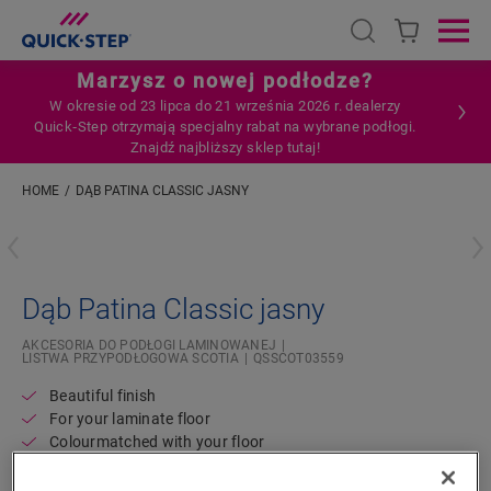
Open search
Ope
Marzysz o nowej podłodze?
W okresie od 23 lipca do 21 września 2026 r. dealerzy
Quick‑Step otrzymają specjalny rabat na wybrane podłogi.
Znajdź najbliższy sklep tutaj!
HOME
DĄB PATINA CLASSIC JASNY
Wpisz swoją lokalizację
Dąb Patina Classic jasny
AKCESORIA DO PODŁOGI LAMINOWANEJ
LISTWA PRZYPODŁOGOWA SCOTIA
QSSCOT03559
Beautiful finish
For your laminate floor
Colourmatched with your floor
Scratch-resistant top layer