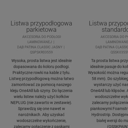
Listwa przypodłogowa
Listwa przyp
parkietowa
standard
AKCESORIA DO PODŁOGI
AKCESORIA DO P
LAMINOWANEJ
LAMINOWANE
DĄB PATINA CLASSIC JASNY
DĄB PATINA CLASSI
QSPSKR03559
QSSK0355
Wysoka, prosta listwa jest idealnie
Ta prosta listwa pr
dopasowana do koloru podłogi.
idealnie pasuje do ko
Praktyczne rowki na kable z tyłu.
Wysokość można regul
Listwę przypodłogową można łatwo
58 mm). Do szybkie
zamontować za pomocą naszego
wystarczy użyć nas
kleju One4All lub szyny. Do łączenia
One4All lub klipsów.
wielu listew należy użyć kołków
wodoszczelne wyk
NEPLUG (nie zawarto w zestawie).
zalecamy połączeni
Sprawdzą się one nawet w
piankowymi Foamstrip
narożnikach. Aby uzyskać
Hydrostrip. Dostępn
wodoszczelne wykończenie,
białej wersji do 
zalecamy połączenie z paskami
(QSSKPAIN