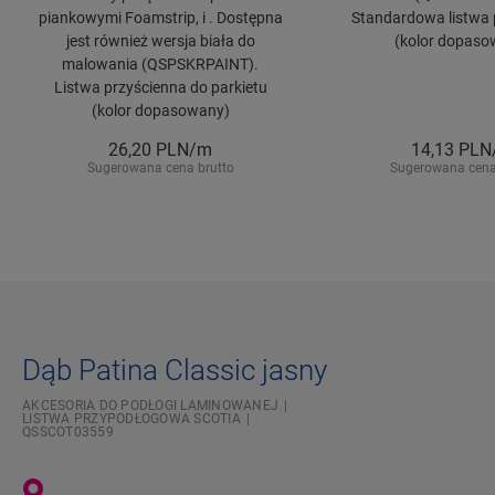
piankowymi Foamstrip, i . Dostępna
Standardowa listwa 
jest również wersja biała do
(kolor dopaso
malowania (QSPSKRPAINT).
Listwa przyścienna do parkietu
(kolor dopasowany)
26,20
PLN/m
14,13
PLN
Sugerowana cena brutto
Sugerowana cena
Dąb Patina Classic jasny
AKCESORIA DO PODŁOGI LAMINOWANEJ
LISTWA PRZYPODŁOGOWA SCOTIA
QSSCOT03559