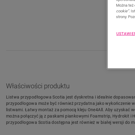
Można też 
cookie”
. I
strony. Po
USTAWIE
Właściwości produktu
Listwa przypodłogowa Scotia jest dyskretna i idealnie dopasowa
przypodłogowa może być również przydatna jako wykończenie w p
listwami. Łatwy montaż za pomocą kleju One4All. Aby uzyskać 
można połączyć ją z paskami piankowymi Foamstrip, Hydrokit i H
przypodłogowa Scotia dostępna jest również w białej wersji do