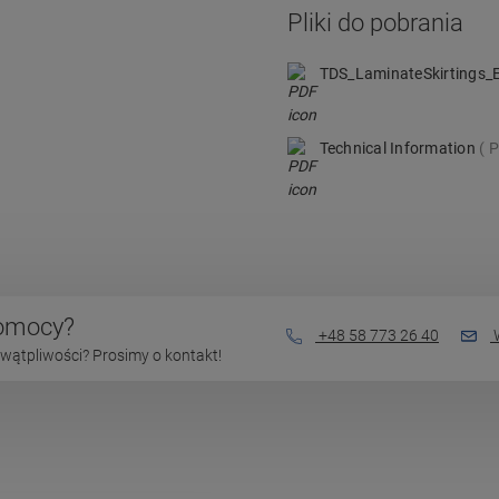
Pliki do pobrania
TDS_LaminateSkirtings
Technical Information
P
pomocy?
+48 58 773 26 40
W
wątpliwości? Prosimy o kontakt!