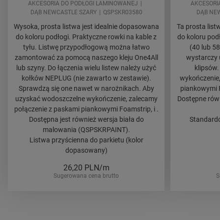
AKCESORIA DO PODŁOGI LAMINOWANEJ
AKCESORI
DĄB NEWCASTLE SZARY
QSPSKR03580
DĄB NE
Wysoka, prosta listwa jest idealnie dopasowana
Ta prosta lis
do koloru podłogi. Praktyczne rowki na kable z
do koloru po
tyłu. Listwę przypodłogową można łatwo
(40 lub 5
zamontować za pomocą naszego kleju One4All
wystarczy 
lub szyny. Do łączenia wielu listew należy użyć
klipsów
kołków NEPLUG (nie zawarto w zestawie).
wykończenie,
Sprawdzą się one nawet w narożnikach. Aby
piankowymi F
uzyskać wodoszczelne wykończenie, zalecamy
Dostępne równ
połączenie z paskami piankowymi Foamstrip, i .
Dostępna jest również wersja biała do
Standardo
malowania (QSPSKRPAINT).
Listwa przyścienna do parkietu (kolor
dopasowany)
26,20
PLN/m
Sugerowana cena brutto
S