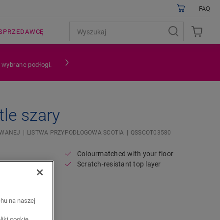
FAQ
SPRZEDAWCĘ
a wybrane podłogi.
le szary
OWANEJ
LISTWA PRZYPODŁOGOWA SCOTIA
QSSCOT03580
Colourmatched with your floor
Scratch-resistant top layer
chu na naszej
iki cookie.