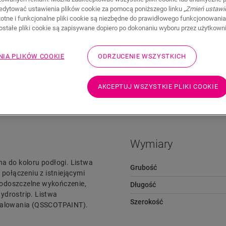
edytować ustawienia plików cookie za pomocą poniższego linku
„Zmień ustawi
stotne i funkcjonalne pliki cookie są niezbędne do prawidłowego funkcjonowania
zostałe pliki cookie są zapisywane dopiero po dokonaniu wyboru przez użytkown
NIA PLIKÓW COOKIE
ODRZUCENIE WSZYSTKICH
Pliki do pobrania
Przejdź szybko do
AKCEPTUJ WSZYSTKIE PLIKI COOKIE
Wymiary
na do koloru podłogi. Listwa
Grubość
ołączeniu z istniejącymi
wodoszczelne wykończenie,
Długość
ydrostrip. Listwa
Szerokość
 malowania (QSSCOTPAINT).