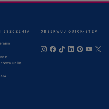
MIESZCZENIA
OBSERWUJ QUICK-STEP
erania
sowe
netowa Unilin
Team