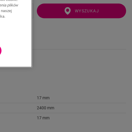
enia plików
WYSZUKAJ
 naszej
ika.
17 mm
2400 mm
17 mm