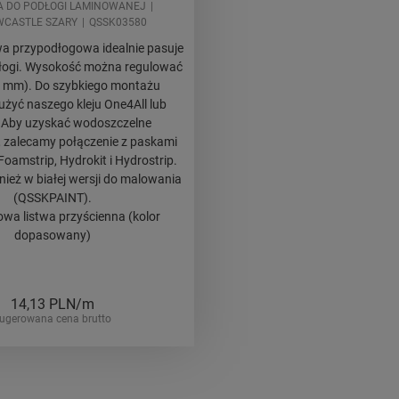
A DO PODŁOGI LAMINOWANEJ
WCASTLE SZARY
QSSK03580
twa przypodłogowa idealnie pasuje
dłogi. Wysokość można regulować
8 mm). Do szybkiego montażu
użyć naszego kleju One4All lub
. Aby uzyskać wodoszczelne
 zalecamy połączenie z paskami
oamstrip, Hydrokit i Hydrostrip.
ież w białej wersji do malowania
(QSSKPAINT).
wa listwa przyścienna (kolor
dopasowany)
14,13
PLN/m
ugerowana cena brutto