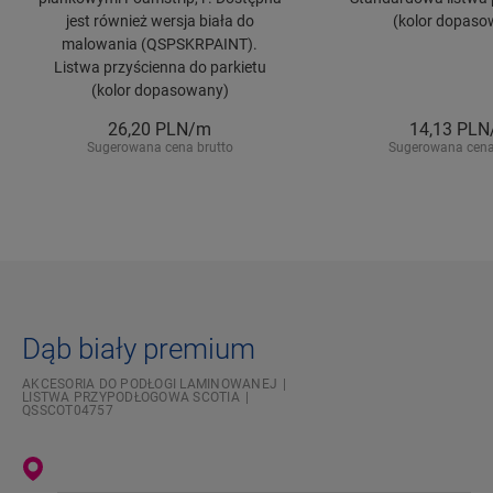
jest również wersja biała do
(kolor dopaso
malowania (QSPSKRPAINT).
Listwa przyścienna do parkietu
(kolor dopasowany)
26,20
PLN/m
14,13
PLN
Sugerowana cena brutto
Sugerowana cena
Dąb biały premium
AKCESORIA DO PODŁOGI LAMINOWANEJ
LISTWA PRZYPODŁOGOWA SCOTIA
QSSCOT04757