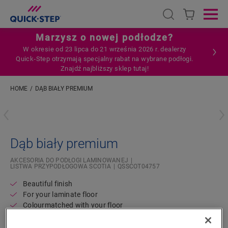
Open search
Ope
Marzysz o nowej podłodze?
W okresie od 23 lipca do 21 września 2026 r. dealerzy
Quick‑Step otrzymają specjalny rabat na wybrane podłogi.
Znajdź najbliższy sklep tutaj!
HOME
DĄB BIAŁY PREMIUM
Wpisz swoją lokalizację
Dąb biały premium
AKCESORIA DO PODŁOGI LAMINOWANEJ
LISTWA PRZYPODŁOGOWA SCOTIA
QSSCOT04757
Beautiful finish
For your laminate floor
Colourmatched with your floor
Scratch-resistant top layer