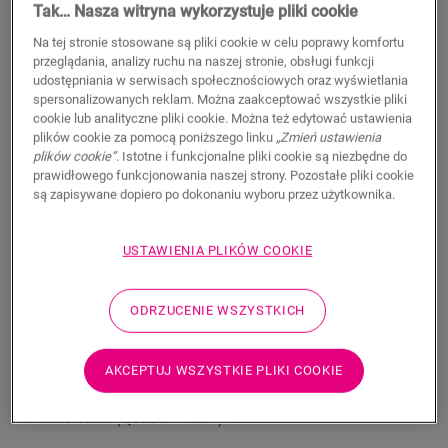
Tak… Nasza witryna wykorzystuje pliki cookie
11,50
PLN/m
Na tej stronie stosowane są pliki cookie w celu poprawy komfortu
Sugerowana cena brutto
przeglądania, analizy ruchu na naszej stronie, obsługi funkcji
udostępniania w serwisach społecznościowych oraz wyświetlania
spersonalizowanych reklam. Można zaakceptować wszystkie pliki
cookie lub analityczne pliki cookie. Można też edytować ustawienia
plików cookie za pomocą poniższego linku
„Zmień ustawienia
plików cookie”
. Istotne i funkcjonalne pliki cookie są niezbędne do
WYSZUKAJ
prawidłowego funkcjonowania naszej strony. Pozostałe pliki cookie
są zapisywane dopiero po dokonaniu wyboru przez użytkownika.
Właściwości produktu
USTAWIENIA PLIKÓW COOKIE
Listwa przypodłogowa Scotia jest dyskretna i idealnie
dopasowana do koloru podłogi. Listwa przypodłogowa może
ODRZUCENIE WSZYSTKICH
być również przydatna jako wykończenie w połączeniu z
istniejącymi listwami. Łatwy montaż za pomocą kleju One4All.
Aby uzyskać wodoszczelne wykończenie, można połączyć ją z
AKCEPTUJ WSZYSTKIE PLIKI COOKIE
paskami piankowymi Foamstrip, Hydrokit i Hydrostrip. Listwa
przypodłogowa Scotia dostępna jest również w białej wersji
do malowania (QSSCOTPAINT).