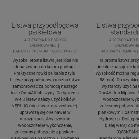
Listwa przypodłogowa
Listwa przyp
parkietowa
standard
AKCESORIA DO PODŁOGI
AKCESORIA DO P
LAMINOWANEJ
LAMINOWANE
DĄB BIAŁY PREMIUM
QSPSKR04757
DĄB BIAŁY PREMIUM
Wysoka, prosta listwa jest idealnie
Ta prosta listwa pr
dopasowana do koloru podłogi.
idealnie pasuje do ko
Praktyczne rowki na kable z tyłu.
Wysokość można regul
Listwę przypodłogową można łatwo
58 mm). Do szybkie
zamontować za pomocą naszego
wystarczy użyć nas
kleju One4All lub szyny. Do łączenia
One4All lub klipsów.
wielu listew należy użyć kołków
wodoszczelne wyk
NEPLUG (nie zawarto w zestawie).
zalecamy połączeni
Sprawdzą się one nawet w
piankowymi Foamstrip
narożnikach. Aby uzyskać
Hydrostrip. Dostępn
wodoszczelne wykończenie,
białej wersji do 
zalecamy połączenie z paskami
(QSSKPAIN
piankowymi Foamstrip, i . Dostępna
Standardowa listwa 