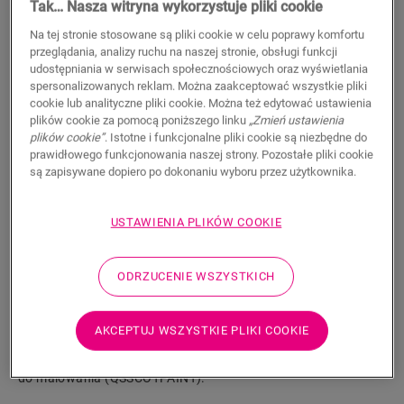
Tak… Nasza witryna wykorzystuje pliki cookie
11,50
PLN/m
Na tej stronie stosowane są pliki cookie w celu poprawy komfortu
Sugerowana cena brutto
przeglądania, analizy ruchu na naszej stronie, obsługi funkcji
udostępniania w serwisach społecznościowych oraz wyświetlania
spersonalizowanych reklam. Można zaakceptować wszystkie pliki
cookie lub analityczne pliki cookie. Można też edytować ustawienia
plików cookie za pomocą poniższego linku
„Zmień ustawienia
plików cookie”
. Istotne i funkcjonalne pliki cookie są niezbędne do
prawidłowego funkcjonowania naszej strony. Pozostałe pliki cookie
WYSZUKAJ
są zapisywane dopiero po dokonaniu wyboru przez użytkownika.
Właściwości produktu
USTAWIENIA PLIKÓW COOKIE
Listwa przypodłogowa Scotia jest dyskretna i idealnie
dopasowana do koloru podłogi. Listwa przypodłogowa może
ODRZUCENIE WSZYSTKICH
być również przydatna jako wykończenie w połączeniu z
istniejącymi listwami. Łatwy montaż za pomocą kleju One4All.
Aby uzyskać wodoszczelne wykończenie, można połączyć ją z
AKCEPTUJ WSZYSTKIE PLIKI COOKIE
paskami piankowymi Foamstrip, Hydrokit i Hydrostrip. Listwa
przypodłogowa Scotia dostępna jest również w białej wersji
do malowania (QSSCOTPAINT).