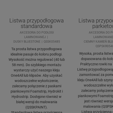
Listwa przypodłogowa
Listwa przyp
standardowa
parkiet
AKCESORIA DO PODŁOGI
AKCESORIA DO P
LAMINOWANEJ
LAMINOWANE
DUSKY BLUESTONE
QSSK05485
CIEMNY KAMIEŃ BL
QSPSKR054
Ta prosta listwa przypodłogowa
Wysoka, prosta listwa 
idealnie pasuje do koloru podłogi.
dopasowana do kolo
Wysokość można regulować (40 lub
Praktyczne rowki na k
58 mm). Do szybkiego montażu
Listwę przypodłogową
wystarczy użyć naszego kleju
zamontować za pom
One4All lub klipsów. Aby uzyskać
kleju One4All lub szyn
wodoszczelne wykończenie,
wodoszczelne wyk
zalecamy połączenie z paskami
zalecamy połączeni
piankowymi Foamstrip, Hydrokit i
piankowymi Foamstrip,
Hydrostrip. Dostępne również w
jest również wersj
białej wersji do malowania
malowania (QSPS
(QSSKPAINT).
Listwa przyścienna 
Standardowa listwa przyścienna