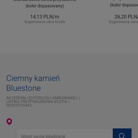
(kolor dopaso
(kolor dopasowany)
14,13
PLN/m
26,20
PLN
Sugerowana cena brutto
Sugerowana cena
Ciemny kamień
Bluestone
AKCESORIA DO PODŁOGI LAMINOWANEJ
LISTWA PRZYPODŁOGOWA SCOTIA
QSSCOT05485
Wpisz swoją lokalizację