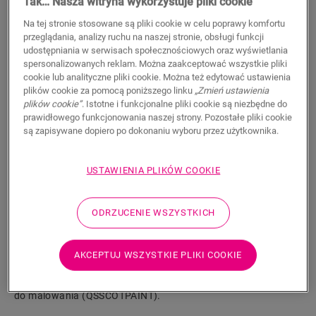
Tak… Nasza witryna wykorzystuje pliki cookie
11,50
PLN/m
Na tej stronie stosowane są pliki cookie w celu poprawy komfortu
Sugerowana cena brutto
przeglądania, analizy ruchu na naszej stronie, obsługi funkcji
udostępniania w serwisach społecznościowych oraz wyświetlania
spersonalizowanych reklam. Można zaakceptować wszystkie pliki
cookie lub analityczne pliki cookie. Można też edytować ustawienia
plików cookie za pomocą poniższego linku
„Zmień ustawienia
plików cookie”
. Istotne i funkcjonalne pliki cookie są niezbędne do
prawidłowego funkcjonowania naszej strony. Pozostałe pliki cookie
WYSZUKAJ
są zapisywane dopiero po dokonaniu wyboru przez użytkownika.
Właściwości produktu
USTAWIENIA PLIKÓW COOKIE
Listwa przypodłogowa Scotia jest dyskretna i idealnie
dopasowana do koloru podłogi. Listwa przypodłogowa może
ODRZUCENIE WSZYSTKICH
być również przydatna jako wykończenie w połączeniu z
istniejącymi listwami. Łatwy montaż za pomocą kleju One4All.
Aby uzyskać wodoszczelne wykończenie, można połączyć ją z
AKCEPTUJ WSZYSTKIE PLIKI COOKIE
paskami piankowymi Foamstrip, Hydrokit i Hydrostrip. Listwa
przypodłogowa Scotia dostępna jest również w białej wersji
do malowania (QSSCOTPAINT).