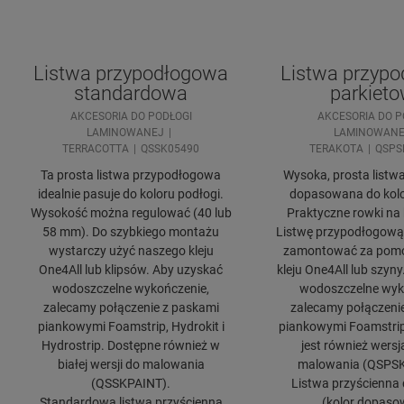
Listwa przypodłogowa
Listwa przyp
standardowa
parkiet
AKCESORIA DO PODŁOGI
AKCESORIA DO P
LAMINOWANEJ
LAMINOWANE
TERRACOTTA
QSSK05490
TERAKOTA
QSPS
Ta prosta listwa przypodłogowa
Wysoka, prosta listwa 
idealnie pasuje do koloru podłogi.
dopasowana do kolo
Wysokość można regulować (40 lub
Praktyczne rowki na k
58 mm). Do szybkiego montażu
Listwę przypodłogową
wystarczy użyć naszego kleju
zamontować za pom
One4All lub klipsów. Aby uzyskać
kleju One4All lub szyn
wodoszczelne wykończenie,
wodoszczelne wyk
zalecamy połączenie z paskami
zalecamy połączeni
piankowymi Foamstrip, Hydrokit i
piankowymi Foamstrip,
Hydrostrip. Dostępne również w
jest również wersj
białej wersji do malowania
malowania (QSPS
(QSSKPAINT).
Listwa przyścienna 
Standardowa listwa przyścienna
(kolor dopaso