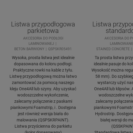
Listwa przypodłogowa
Listwa przyp
parkietowa
standard
AKCESORIA DO PODŁOGI
AKCESORIA DO P
LAMINOWANEJ
LAMINOWANE
BETON BARWIONY
QSPSKR05491
STAINED CONCRETE
Wysoka, prosta listwa jest idealnie
Ta prosta listwa pr
dopasowana do koloru podłogi.
idealnie pasuje do ko
Praktyczne rowki na kable z tyłu.
Wysokość można regul
Listwę przypodłogową można łatwo
58 mm). Do szybkie
zamontować za pomocą naszego
wystarczy użyć nas
kleju One4All lub szyny. Aby uzyskać
One4All lub klipsów.
wodoszczelne wykończenie,
wodoszczelne wyk
zalecamy połączenie z paskami
zalecamy połączeni
piankowymi Foamstrip, i . Dostępna
piankowymi Foamstrip
jest również wersja biała do
Hydrostrip. Dostępn
malowania (QSPSKRPAINT).
białej wersji do 
Listwa przyścienna do parkietu
(QSSKPAIN
(kolor dopasowany)
Standardowa listwa 