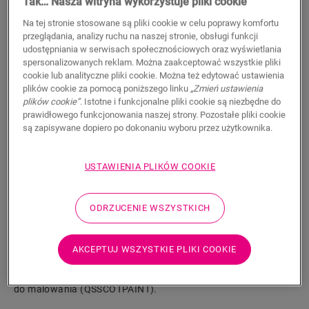
Tak… Nasza witryna wykorzystuje pliki cookie
11,50
PLN/m
Na tej stronie stosowane są pliki cookie w celu poprawy komfortu
Sugerowana cena brutto
przeglądania, analizy ruchu na naszej stronie, obsługi funkcji
udostępniania w serwisach społecznościowych oraz wyświetlania
spersonalizowanych reklam. Można zaakceptować wszystkie pliki
cookie lub analityczne pliki cookie. Można też edytować ustawienia
plików cookie za pomocą poniższego linku
„Zmień ustawienia
plików cookie”
. Istotne i funkcjonalne pliki cookie są niezbędne do
prawidłowego funkcjonowania naszej strony. Pozostałe pliki cookie
WYSZUKAJ
są zapisywane dopiero po dokonaniu wyboru przez użytkownika.
Właściwości produktu
USTAWIENIA PLIKÓW COOKIE
Listwa przypodłogowa Scotia jest dyskretna i idealnie
dopasowana do koloru podłogi. Listwa przypodłogowa może
ODRZUCENIE WSZYSTKICH
być również przydatna jako wykończenie w połączeniu z
istniejącymi listwami. Łatwy montaż za pomocą kleju One4All.
Aby uzyskać wodoszczelne wykończenie, można połączyć ją z
AKCEPTUJ WSZYSTKIE PLIKI COOKIE
paskami piankowymi Foamstrip, Hydrokit i Hydrostrip. Listwa
przypodłogowa Scotia dostępna jest również w białej wersji
do malowania (QSSCOTPAINT).