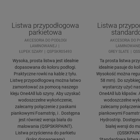
Listwa przypodłogowa
Listwa przyp
parkietowa
standard
AKCESORIA DO PODŁOGI
AKCESORIA DO P
LAMINOWANEJ
LAMINOWANE
ŁUPEK SZARY
QSPSKR05493
GREY SLATE
QSS
Wysoka, prosta listwa jest idealnie
Ta prosta listwa pr
dopasowana do koloru podłogi.
idealnie pasuje do ko
Praktyczne rowki na kable z tyłu.
Wysokość można regul
Listwę przypodłogową można łatwo
58 mm). Do szybkie
zamontować za pomocą naszego
wystarczy użyć nas
kleju One4All lub szyny. Aby uzyskać
One4All lub klipsów.
wodoszczelne wykończenie,
wodoszczelne wyk
zalecamy połączenie z paskami
zalecamy połączeni
piankowymi Foamstrip, i . Dostępna
piankowymi Foamstrip
jest również wersja biała do
Hydrostrip. Dostępn
malowania (QSPSKRPAINT).
białej wersji do 
Listwa przyścienna do parkietu
(QSSKPAIN
(kolor dopasowany)
Standardowa listwa 