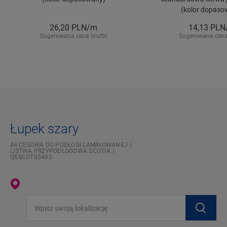
(kolor dopaso
26,20
PLN/m
14,13
PLN
Sugerowana cena brutto
Sugerowana cena
Łupek szary
AKCESORIA DO PODŁOGI LAMINOWANEJ
LISTWA PRZYPODŁOGOWA SCOTIA
QSSCOT05493
Wpisz swoją lokalizację