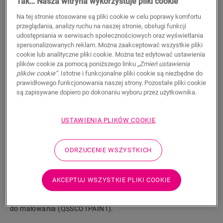
Tak… Nasza witryna wykorzystuje pliki cookie
11,50
PLN/m
Na tej stronie stosowane są pliki cookie w celu poprawy komfortu
Sugerowana cena brutto
przeglądania, analizy ruchu na naszej stronie, obsługi funkcji
udostępniania w serwisach społecznościowych oraz wyświetlania
spersonalizowanych reklam. Można zaakceptować wszystkie pliki
cookie lub analityczne pliki cookie. Można też edytować ustawienia
plików cookie za pomocą poniższego linku
„Zmień ustawienia
plików cookie”
. Istotne i funkcjonalne pliki cookie są niezbędne do
prawidłowego funkcjonowania naszej strony. Pozostałe pliki cookie
WYSZUKAJ
są zapisywane dopiero po dokonaniu wyboru przez użytkownika.
Właściwości produktu
USTAWIENIA PLIKÓW COOKIE
Listwa przypodłogowa Scotia jest dyskretna i idealnie
dopasowana do koloru podłogi. Listwa przypodłogowa może
ODRZUCENIE WSZYSTKICH
być również przydatna jako wykończenie w połączeniu z
istniejącymi listwami. Łatwy montaż za pomocą kleju One4All.
Aby uzyskać wodoszczelne wykończenie, można połączyć ją z
AKCEPTUJ WSZYSTKIE PLIKI COOKIE
paskami piankowymi Foamstrip, Hydrokit i Hydrostrip. Listwa
przypodłogowa Scotia dostępna jest również w białej wersji
do malowania (QSSCOTPAINT).