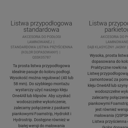
Listwa przypodłogowa
Listwa przyp
standardowa
parkiet
AKCESORIA DO PODŁOGI
AKCESORIA DO P
LAMINOWANEJ
LAMINOWANE
STANDARDOWA LISTWA PRZYŚCIENNA
DĄB KLASYCZNY JASNY
(KOLOR DOPASOWANY)
Wysoka, prosta listwa 
QSSK05787
dopasowana do kolo
Ta prosta listwa przypodłogowa
Praktyczne rowki na k
idealnie pasuje do koloru podłogi.
Listwę przypodłogową
Wysokość można regulować (40 lub
zamontować za pom
58 mm). Do szybkiego montażu
kleju One4All lub szyn
wystarczy użyć naszego kleju
wodoszczelne wyk
One4All lub klipsów. Aby uzyskać
zalecamy połączeni
wodoszczelne wykończenie,
piankowymi Foamstrip,
zalecamy połączenie z paskami
jest również wersj
piankowymi Foamstrip, Hydrokit i
malowania (QSPS
Hydrostrip. Dostępne również w
Listwa przyścienna 
białej wersji do malowania
(kolor dopaso