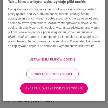
Tak… Nasza witryna wykorzystuje pliki cookie
11,50
PLN/m
Na tej stronie stosowane są pliki cookie w celu poprawy komfortu
Sugerowana cena brutto
przeglądania, analizy ruchu na naszej stronie, obsługi funkcji
udostępniania w serwisach społecznościowych oraz wyświetlania
spersonalizowanych reklam. Można zaakceptować wszystkie pliki
cookie lub analityczne pliki cookie. Można też edytować ustawienia
plików cookie za pomocą poniższego linku
„Zmień ustawienia
plików cookie”
. Istotne i funkcjonalne pliki cookie są niezbędne do
prawidłowego funkcjonowania naszej strony. Pozostałe pliki cookie
WYSZUKAJ
są zapisywane dopiero po dokonaniu wyboru przez użytkownika.
Właściwości produktu
USTAWIENIA PLIKÓW COOKIE
Listwa przypodłogowa Scotia jest dyskretna i idealnie
dopasowana do koloru podłogi. Listwa przypodłogowa może
ODRZUCENIE WSZYSTKICH
być również przydatna jako wykończenie w połączeniu z
istniejącymi listwami. Łatwy montaż za pomocą kleju One4All.
Aby uzyskać wodoszczelne wykończenie, można połączyć ją z
AKCEPTUJ WSZYSTKIE PLIKI COOKIE
paskami piankowymi Foamstrip, Hydrokit i Hydrostrip. Listwa
przypodłogowa Scotia dostępna jest również w białej wersji
do malowania (QSSCOTPAINT).