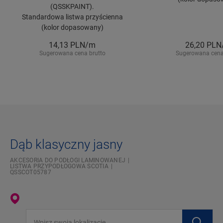
(QSSKPAINT).
Standardowa listwa przyścienna
(kolor dopasowany)
14,13
PLN/m
26,20
PLN
Sugerowana cena brutto
Sugerowana cena
Dąb klasyczny jasny
AKCESORIA DO PODŁOGI LAMINOWANEJ
LISTWA PRZYPODŁOGOWA SCOTIA
QSSCOT05787
Wpisz swoją lokalizację