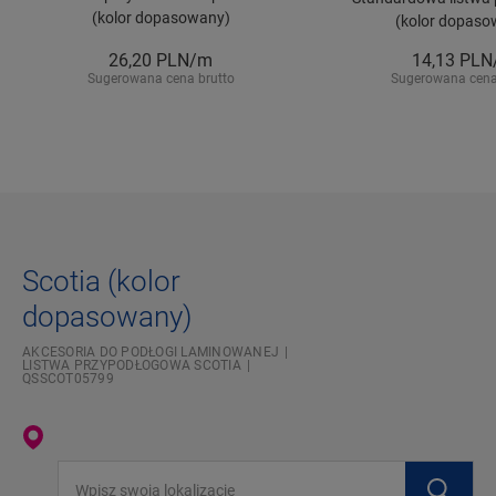
(kolor dopasowany)
(kolor dopaso
26,20
PLN/m
14,13
PLN
Sugerowana cena brutto
Sugerowana cena
Scotia (kolor
dopasowany)
AKCESORIA DO PODŁOGI LAMINOWANEJ
LISTWA PRZYPODŁOGOWA SCOTIA
QSSCOT05799
Wpisz swoją lokalizację