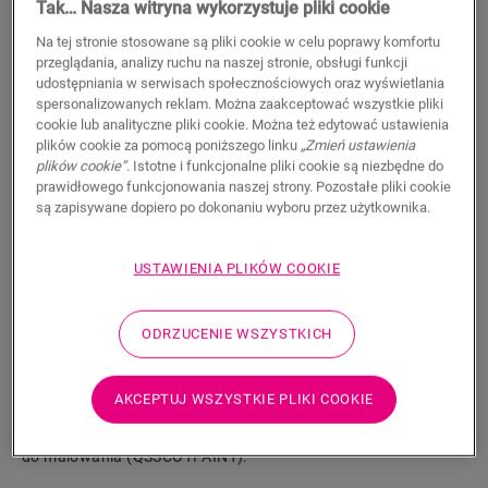
Tak… Nasza witryna wykorzystuje pliki cookie
11,50
PLN/m
Na tej stronie stosowane są pliki cookie w celu poprawy komfortu
Sugerowana cena brutto
przeglądania, analizy ruchu na naszej stronie, obsługi funkcji
udostępniania w serwisach społecznościowych oraz wyświetlania
spersonalizowanych reklam. Można zaakceptować wszystkie pliki
cookie lub analityczne pliki cookie. Można też edytować ustawienia
plików cookie za pomocą poniższego linku
„Zmień ustawienia
plików cookie”
. Istotne i funkcjonalne pliki cookie są niezbędne do
prawidłowego funkcjonowania naszej strony. Pozostałe pliki cookie
WYSZUKAJ
są zapisywane dopiero po dokonaniu wyboru przez użytkownika.
Właściwości produktu
USTAWIENIA PLIKÓW COOKIE
Listwa przypodłogowa Scotia jest dyskretna i idealnie
dopasowana do koloru podłogi. Listwa przypodłogowa może
ODRZUCENIE WSZYSTKICH
być również przydatna jako wykończenie w połączeniu z
istniejącymi listwami. Łatwy montaż za pomocą kleju One4All.
Aby uzyskać wodoszczelne wykończenie, można połączyć ją z
AKCEPTUJ WSZYSTKIE PLIKI COOKIE
paskami piankowymi Foamstrip, Hydrokit i Hydrostrip. Listwa
przypodłogowa Scotia dostępna jest również w białej wersji
do malowania (QSSCOTPAINT).