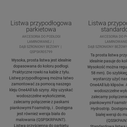
Listwa przypodłogowa
Listwa przyp
parkietowa
standard
AKCESORIA DO PODŁOGI
AKCESORIA DO P
LAMINOWANEJ
LAMINOWANE
DĄB SZRONIONY BEŻOWY
DĄB SZRONIONY BEŻOW
QSPSKR05799
Ta prosta listwa pr
Wysoka, prosta listwa jest idealnie
idealnie pasuje do ko
dopasowana do koloru podłogi.
Wysokość można regul
Praktyczne rowki na kable z tyłu.
58 mm). Do szybkie
Listwę przypodłogową można łatwo
wystarczy użyć nas
zamontować za pomocą naszego
One4All lub klipsów.
kleju One4All lub szyny. Aby uzyskać
wodoszczelne wyk
wodoszczelne wykończenie,
zalecamy połączeni
zalecamy połączenie z paskami
piankowymi Foamstrip
piankowymi Foamstrip, i . Dostępna
Hydrostrip. Dostępn
jest również wersja biała do
białej wersji do 
malowania (QSPSKRPAINT).
(QSSKPAIN
Listwa przyścienna do parkietu
Standardowa listwa 