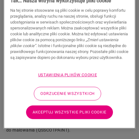
Tak… Nasza witryna wykorzystuje pliki cookie
11,50
PLN/m
Na tej stronie stosowane są pliki cookie w celu poprawy komfortu
Sugerowana cena brutto
przeglądania, analizy ruchu na naszej stronie, obsługi funkcji
udostępniania w serwisach społecznościowych oraz wyświetlania
spersonalizowanych reklam. Można zaakceptować wszystkie pliki
cookie lub analityczne pliki cookie. Można też edytować ustawienia
plików cookie za pomocą poniższego linku
„Zmień ustawienia
plików cookie”
. Istotne i funkcjonalne pliki cookie są niezbędne do
prawidłowego funkcjonowania naszej strony. Pozostałe pliki cookie
WYSZUKAJ
są zapisywane dopiero po dokonaniu wyboru przez użytkownika.
Właściwości produktu
USTAWIENIA PLIKÓW COOKIE
Listwa przypodłogowa Scotia jest dyskretna i idealnie
dopasowana do koloru podłogi. Listwa przypodłogowa może
ODRZUCENIE WSZYSTKICH
być również przydatna jako wykończenie w połączeniu z
istniejącymi listwami. Łatwy montaż za pomocą kleju One4All.
Aby uzyskać wodoszczelne wykończenie, można połączyć ją z
AKCEPTUJ WSZYSTKIE PLIKI COOKIE
paskami piankowymi Foamstrip, Hydrokit i Hydrostrip. Listwa
przypodłogowa Scotia dostępna jest również w białej wersji
do malowania (QSSCOTPAINT).