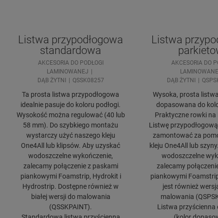
Listwa przypodłogowa
Listwa przyp
standardowa
parkiet
AKCESORIA DO PODŁOGI
AKCESORIA DO P
LAMINOWANEJ
LAMINOWANE
DĄB ŻYTNI
QSSK08257
DĄB ŻYTNI
QSPS
Ta prosta listwa przypodłogowa
Wysoka, prosta listwa 
idealnie pasuje do koloru podłogi.
dopasowana do kolo
Wysokość można regulować (40 lub
Praktyczne rowki na k
58 mm). Do szybkiego montażu
Listwę przypodłogową
wystarczy użyć naszego kleju
zamontować za pom
One4All lub klipsów. Aby uzyskać
kleju One4All lub szyn
wodoszczelne wykończenie,
wodoszczelne wyk
zalecamy połączenie z paskami
zalecamy połączeni
piankowymi Foamstrip, Hydrokit i
piankowymi Foamstrip,
Hydrostrip. Dostępne również w
jest również wersj
białej wersji do malowania
malowania (QSPS
(QSSKPAINT).
Listwa przyścienna 
Standardowa listwa przyścienna
(kolor dopaso