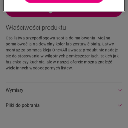
WYSZUKAJ
Właściwości produktu
Oto listwa przypodłogowa scotia do malowania. Można
pomalować ją na dowolny kolor lub zostawić białą. Łatwy
montaż za pomocą kleju One4All Uwaga: produkt nie nadaje
się do stosowania w wilgotnych pomieszczeniach, takich jak
łazienka czy kuchnia, ale w naszej ofercie można znaleźć
wiele innych wodoodpornych listew.
Wymiary
Pliki do pobrania