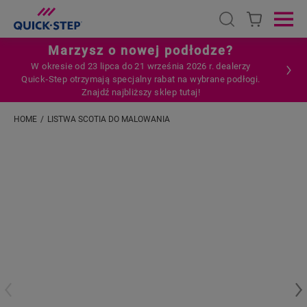
Open search
Ope
Marzysz o nowej podłodze?
W okresie od 23 lipca do 21 września 2026 r. dealerzy
Quick‑Step otrzymają specjalny rabat na wybrane podłogi.
Znajdź najbliższy sklep tutaj!
HOME
LISTWA SCOTIA DO MALOWANIA
Wpisz swoją lokalizację