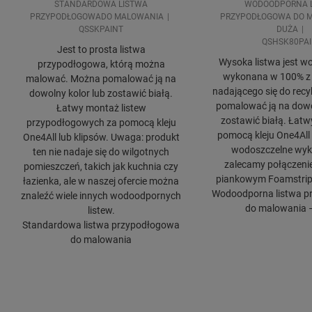
STANDARDOWA LISTWA
WODOODPORNA 
PRZYPODŁOGOWADO MALOWANIA
PRZYPODŁOGOWA DO 
QSSKPAINT
DUŻA
QSHSK80PAI
Jest to prosta listwa
Wysoka listwa jest w
przypodłogowa, którą można
wykonana w 100% z 
malować. Można pomalować ją na
nadającego się do rec
dowolny kolor lub zostawić białą.
pomalować ją na dowo
Łatwy montaż listew
zostawić białą. Łat
przypodłogowych za pomocą kleju
pomocą kleju One4All
One4All lub klipsów. Uwaga: produkt
wodoszczelne wyk
ten nie nadaje się do wilgotnych
zalecamy połączeni
pomieszczeń, takich jak kuchnia czy
piankowym Foamstrip 
łazienka, ale w naszej ofercie można
Wodoodporna listwa p
znaleźć wiele innych wodoodpornych
do malowania 
listew.
Standardowa listwa przypodłogowa
do malowania