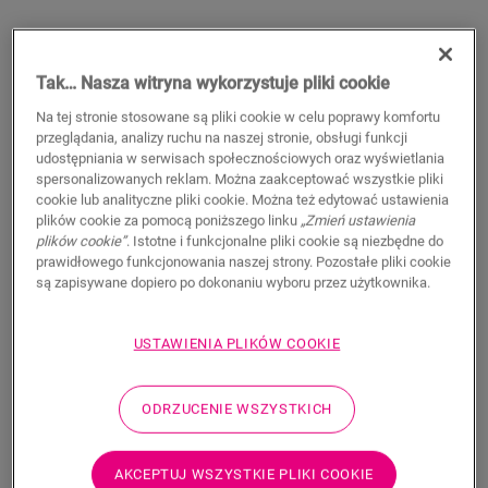
Tak… Nasza witryna wykorzystuje pliki cookie
Na tej stronie stosowane są pliki cookie w celu poprawy komfortu
przeglądania, analizy ruchu na naszej stronie, obsługi funkcji
udostępniania w serwisach społecznościowych oraz wyświetlania
spersonalizowanych reklam. Można zaakceptować wszystkie pliki
cookie lub analityczne pliki cookie. Można też edytować ustawienia
plików cookie za pomocą poniższego linku
„Zmień ustawienia
Listwa Scotia do malowania
plików cookie”
. Istotne i funkcjonalne pliki cookie są niezbędne do
prawidłowego funkcjonowania naszej strony. Pozostałe pliki cookie
są zapisywane dopiero po dokonaniu wyboru przez użytkownika.
AKCESORIA DO PODŁOGI LAMINOWANEJ
LISTWA PRZYPODŁOGOWA SCOTIA DO MALOWANIA
QSSCOTPAINT
USTAWIENIA PLIKÓW COOKIE
10,45
PLN/m
Sugerowana cena brutto
ODRZUCENIE WSZYSTKICH
AKCEPTUJ WSZYSTKIE PLIKI COOKIE