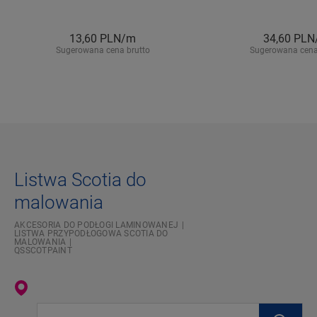
13,60
PLN/m
34,60
PLN
Sugerowana cena brutto
Sugerowana cena
Listwa Scotia do
malowania
AKCESORIA DO PODŁOGI LAMINOWANEJ
LISTWA PRZYPODŁOGOWA SCOTIA DO
MALOWANIA
QSSCOTPAINT
Wpisz swoją lokalizację