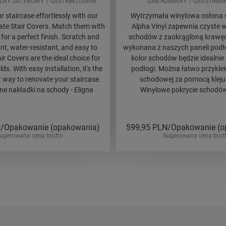
LNY SATYNOWY
QSSTRBEL00896
DAB RUMIANY
QSVSTRBM
 staircase effortlessly with our
Wytrzymała winylowa osłona
te Stair Covers. Match them with
Alpha Vinyl zapewnia czyste 
 for a perfect finish. Scratch and
schodów z zaokrągloną krawęd
nt, water-resistant, and easy to
wykonana z naszych paneli podł
air Covers are the ideal choice for
kolor schodów będzie idealnie
s. With easy installation, it's the
podłogi. Można łatwo przykleić
t way to renovate your staircase.
schodowej za pomocą kleju
 nakładki na schody - Eligna
Winylowe pokrycie schodów
/Opakowanie (opakowania)
599,95
PLN/Opakowanie (o
ugerowana cena brutto
Sugerowana cena brut