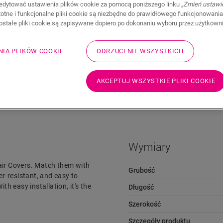
edytować ustawienia plików cookie za pomocą poniższego linku
„Zmień ustawi
stotne i funkcjonalne pliki cookie są niezbędne do prawidłowego funkcjonowania
zostałe pliki cookie są zapisywane dopiero po dokonaniu wyboru przez użytkown
NIA PLIKÓW COOKIE
ODRZUCENIE WSZYSTKICH
AKCEPTUJ WSZYSTKIE PLIKI COOKIE
Pliki do pobrania
Przejdź szybko do
Wymiary
air Covers. Match them with
Grubość
er-resistant, and easy to
th easy installation, it's the
Długość
Szerokość
Szczegóły produktu