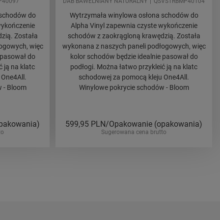
P40097
DAB BAWELNIANY NATURALNY
QSVSTRBMP40104
 schodów do
Wytrzymała winylowa osłona schodów do
wykończenie
Alpha Vinyl zapewnia czyste wykończenie
zią. Została
schodów z zaokrągloną krawędzią. Została
ogowych, więc
wykonana z naszych paneli podłogowych, więc
 pasował do
kolor schodów będzie idealnie pasował do
 ją na klatc
podłogi. Można łatwo przykleić ją na klatc
 One4All.
schodowej za pomocą kleju One4All.
 - Bloom
Winylowe pokrycie schodów - Bloom
pakowania)
599,95
PLN/Opakowanie (opakowania)
to
Sugerowana cena brutto