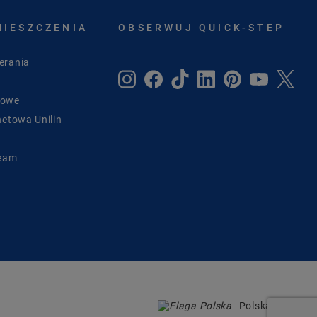
MIESZCZENIA
OBSERWUJ QUICK-STEP
erania
sowe
netowa Unilin
Team
Polska