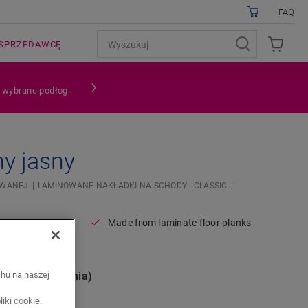
FAQ
SPRZEDAWCĘ
a wybrane podłogi.
y jasny
OWANEJ
LAMINOWANE NAKŁADKI NA SCHODY - CLASSIC
Made from laminate floor planks
r
nie (opakowania)
chu na naszej
iki cookie.