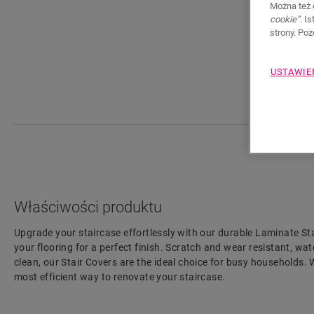
Można też 
cookie”
. I
strony. Po
USTAWIE
Właściwości produktu
Upgrade your staircase effortlessly with our durable Laminate St
your flooring for a perfect finish. Scratch and wear resistant, wat
clean, our Stair Covers are the ideal choice for busy households. Wi
most efficient way to renovate your staircase.