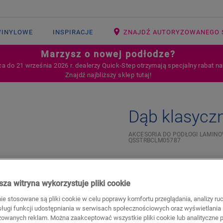
WINYLOWE
INSPIRACJE
ZNAJDŹ AUTORYZOWANEGO 
Marzysz o nowej podłodze?
ca do 21 września 2026 r. dealerzy Quick‑Step otrzymają specjalny rabat n
Znajdź najbliższy sklep tutaj!
Dąb klasyczn
AKCESORIA DO PODŁOGI LAMIN
QSSTRBCLM05787
Beautiful finish
Scratch-resistant top laye
za witryna wykorzystuje pliki cookie
598,45
PLN/Opakowa
nie stosowane są pliki cookie w celu poprawy komfortu przeglądania, analizy ru
bsługi funkcji udostępniania w serwisach społecznościowych oraz wyświetlania
Sugerowana cena brutto
zowanych reklam. Można zaakceptować wszystkie pliki cookie lub analityczne pl