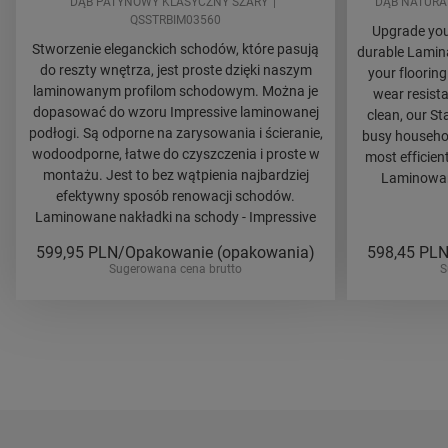
DĄB PATYNOWY KLASYCZNY SZARY
DĄB NATURA
QSSTRBIM03560
Upgrade your
Stworzenie eleganckich schodów, które pasują
durable Lamina
do reszty wnętrza, jest proste dzięki naszym
your flooring
laminowanym profilom schodowym. Można je
wear resista
dopasować do wzoru Impressive laminowanej
clean, our St
podłogi. Są odporne na zarysowania i ścieranie,
busy household
wodoodporne, łatwe do czyszczenia i proste w
most efficien
montażu. Jest to bez wątpienia najbardziej
Laminowane
efektywny sposób renowacji schodów.
Laminowane nakładki na schody - Impressive
599,95
PLN/Opakowanie (opakowania)
598,45
PLN
Sugerowana cena brutto
S