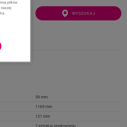
enia plików
 naszej
WYSZUKAJ
ika.
59 mm
1165 mm
121 mm
2 sztuki w opakowaniu