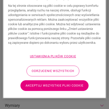
598,45
PLN/Opakowanie (opakowania)
Na tej stronie stosowane są pliki cookie w celu poprawy komfortu
Sugerowana cena brutto
przeglądania, analizy ruchu na naszej stronie, obsługi funkcji
udostępniania w serwisach społecznościowych oraz wyświetlania
spersonalizowanych reklam. Można zaakceptować wszystkie pliki
cookie lub analityczne pliki cookie. Można też edytować ustawienia
plików cookie za pomocą poniższego linku
„Zmień ustawienia
plików cookie”
. Istotne i funkcjonalne pliki cookie są niezbędne do
WYSZUKAJ
prawidłowego funkcjonowania naszej strony. Pozostałe pliki cookie
są zapisywane dopiero po dokonaniu wyboru przez użytkownika.
Właściwości produktu
USTAWIENIA PLIKÓW COOKIE
Upgrade your staircase effortlessly with our durable Laminate
Stair Covers. Match them with your flooring for a perfect
ODRZUCENIE WSZYSTKICH
finish. Scratch and wear resistant, water-resistant, and easy
to clean, our Stair Covers are the ideal choice for busy
households. With easy installation, it's the most efficient way
AKCEPTUJ WSZYSTKIE PLIKI COOKIE
to renovate your staircase.
Wymiary