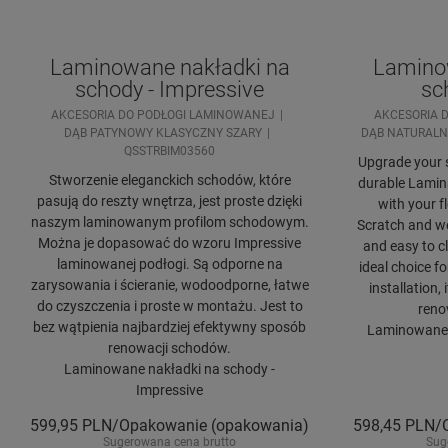
Laminowane nakładki na
Lamino
schody - Impressive
sc
AKCESORIA DO PODŁOGI LAMINOWANEJ
AKCESORIA 
DĄB PATYNOWY KLASYCZNY SZARY
DĄB NATURALN
QSSTRBIM03560
Upgrade your s
Stworzenie eleganckich schodów, które
durable Lamin
pasują do reszty wnętrza, jest proste dzięki
with your fl
naszym laminowanym profilom schodowym.
Scratch and we
Można je dopasować do wzoru Impressive
and easy to cl
laminowanej podłogi. Są odporne na
ideal choice f
zarysowania i ścieranie, wodoodporne, łatwe
installation, 
do czyszczenia i proste w montażu. Jest to
reno
bez wątpienia najbardziej efektywny sposób
Laminowane n
renowacji schodów.
Laminowane nakładki na schody -
Impressive
599,95
PLN/Opakowanie (opakowania)
598,45
PLN/O
Sugerowana cena brutto
Sug