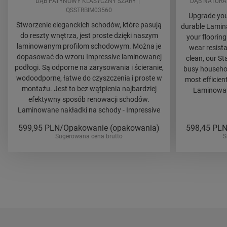
DĄB PATYNOWY KLASYCZNY SZARY
DĄB NATURA
QSSTRBIM03560
Upgrade your
Stworzenie eleganckich schodów, które pasują
durable Lamina
do reszty wnętrza, jest proste dzięki naszym
your flooring
laminowanym profilom schodowym. Można je
wear resista
dopasować do wzoru Impressive laminowanej
clean, our St
podłogi. Są odporne na zarysowania i ścieranie,
busy household
wodoodporne, łatwe do czyszczenia i proste w
most efficien
montażu. Jest to bez wątpienia najbardziej
Laminowane
efektywny sposób renowacji schodów.
Laminowane nakładki na schody - Impressive
599,95
PLN/Opakowanie (opakowania)
598,45
PLN
Sugerowana cena brutto
S