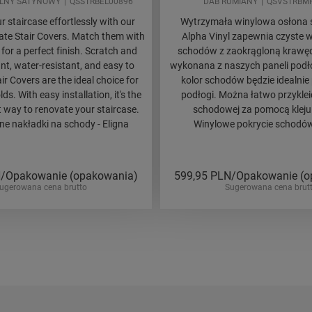
LNY SATYNOWY
QSSTRBEL00896
DAB RUMIANY
QSVSTRBM
 staircase effortlessly with our
Wytrzymała winylowa osłona
te Stair Covers. Match them with
Alpha Vinyl zapewnia czyste 
 for a perfect finish. Scratch and
schodów z zaokrągloną krawęd
nt, water-resistant, and easy to
wykonana z naszych paneli podł
air Covers are the ideal choice for
kolor schodów będzie idealnie
s. With easy installation, it's the
podłogi. Można łatwo przykleić
t way to renovate your staircase.
schodowej za pomocą kleju
 nakładki na schody - Eligna
Winylowe pokrycie schodów
/Opakowanie (opakowania)
599,95
PLN/Opakowanie (o
ugerowana cena brutto
Sugerowana cena brut