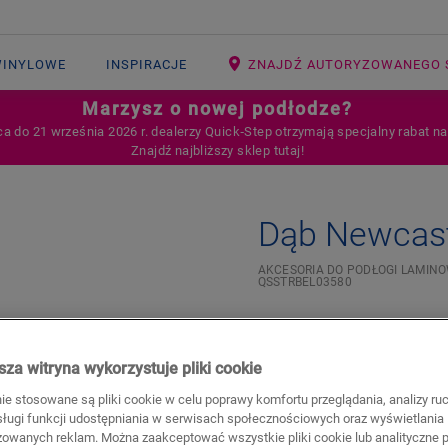
WINYLOWE
INSPIRACJE
ZNAJDŹ AUTORYZOWANEGO 
Marzysz o nowej podłodze?
ca do 21 września 2026 r. dealerzy Quick‑Step otrzymają specjalny rabat n
Znajdź najbliższy sklep tutaj!
Dąb Newcast
AKCESORIA DO PODŁOGI LAMIN
QSSTRBEL03580
Beautiful finish
Scratch-resistant top laye
za witryna wykorzystuje pliki cookie
598,45
PLN/Opakowa
nie stosowane są pliki cookie w celu poprawy komfortu przeglądania, analizy ru
bsługi funkcji udostępniania w serwisach społecznościowych oraz wyświetlania
Sugerowana cena brutto
zowanych reklam. Można zaakceptować wszystkie pliki cookie lub analityczne pl