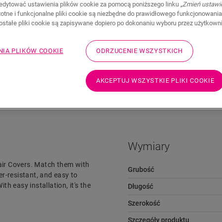
edytować ustawienia plików cookie za pomocą poniższego linku
„Zmień ustawi
stotne i funkcjonalne pliki cookie są niezbędne do prawidłowego funkcjonowania
zostałe pliki cookie są zapisywane dopiero po dokonaniu wyboru przez użytkown
NIA PLIKÓW COOKIE
ODRZUCENIE WSZYSTKICH
AKCEPTUJ WSZYSTKIE PLIKI COOKIE
Pliki do pobrania
Przejdź szybko do
Wymiary
air Covers. Match them with
Grubość
er-resistant, and easy to
th easy installation, it's the
Długość
Szerokość
Szczegóły produktu