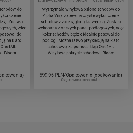
P40097
DAB BAWELNIANY NATURALNY
QSVSTRBMP40104
 schodów do
Wytrzymała winylowa osłona schodów do
wykończenie
Alpha Vinyl zapewnia czyste wykończenie
zią. Została
schodów z zaokrągloną krawędzią. Została
ogowych, więc
wykonana z naszych paneli podłogowych, więc
 pasował do
kolor schodów będzie idealnie pasował do
 ją na klatc
podłogi. Można łatwo przykleić ją na klatc
 One4All.
schodowej za pomocą kleju One4All.
 - Bloom
Winylowe pokrycie schodów - Bloom
pakowania)
599,95
PLN/Opakowanie (opakowania)
to
Sugerowana cena brutto