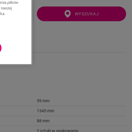
enia plików
 naszej
WYSZUKAJ
ika.
59 mm
1345 mm
88 mm
2 sztuki w opakowaniu