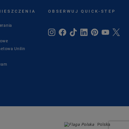
MIESZCZENIA
OBSERWUJ QUICK-STEP
erania
sowe
netowa Unilin
Team
Polska