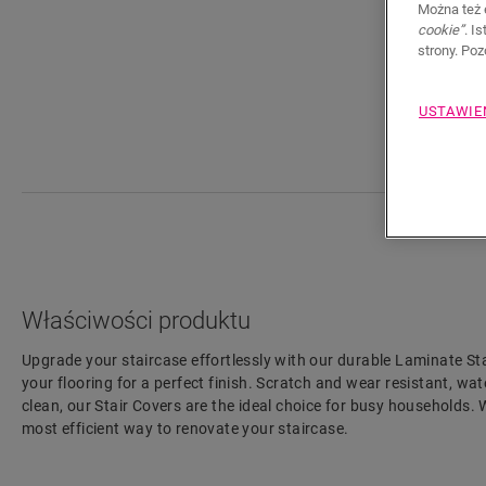
Można też 
cookie”
. I
strony. Po
USTAWIE
Właściwości produktu
Upgrade your staircase effortlessly with our durable Laminate St
your flooring for a perfect finish. Scratch and wear resistant, wat
clean, our Stair Covers are the ideal choice for busy households. Wi
most efficient way to renovate your staircase.