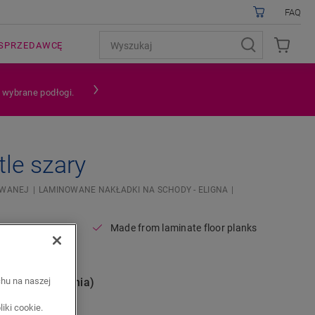
FAQ
SPRZEDAWCĘ
a wybrane podłogi.
le szary
OWANEJ
LAMINOWANE NAKŁADKI NA SCHODY - ELIGNA
Made from laminate floor planks
r
nie (opakowania)
chu na naszej
iki cookie.