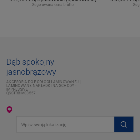
Sugerowana cena brutto
Sug
Dąb spokojny
jasnobrązowy
AKCESORIA DO PODŁOGI LAMINOWANEJ
LAMINOWANE NAKŁADKI NA SCHODY -
IMPRESSIVE
QSSTRBIM03557
Wpisz swoją lokalizację