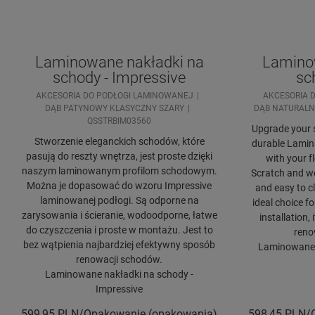
Laminowane nakładki na
Lamino
schody - Impressive
sc
AKCESORIA DO PODŁOGI LAMINOWANEJ
AKCESORIA 
DĄB PATYNOWY KLASYCZNY SZARY
DĄB NATURALN
QSSTRBIM03560
Upgrade your s
Stworzenie eleganckich schodów, które
durable Lamin
pasują do reszty wnętrza, jest proste dzięki
with your fl
naszym laminowanym profilom schodowym.
Scratch and we
Można je dopasować do wzoru Impressive
and easy to cl
laminowanej podłogi. Są odporne na
ideal choice f
zarysowania i ścieranie, wodoodporne, łatwe
installation, 
do czyszczenia i proste w montażu. Jest to
reno
bez wątpienia najbardziej efektywny sposób
Laminowane n
renowacji schodów.
Laminowane nakładki na schody -
Impressive
599,95
PLN/Opakowanie (opakowania)
598,45
PLN/O