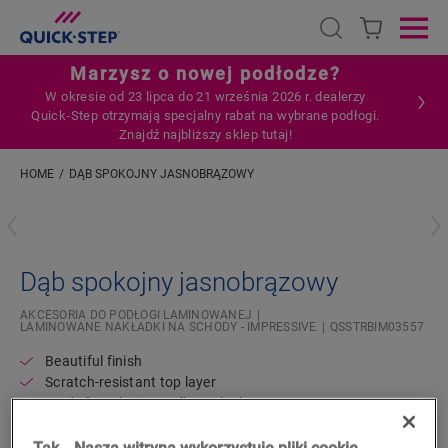
Open search
Ope
Marzysz o nowej podłodze?
W okresie od 23 lipca do 21 września 2026 r. dealerzy
Quick‑Step otrzymają specjalny rabat na wybrane podłogi.
Znajdź najbliższy sklep tutaj!
HOME
DĄB SPOKOJNY JASNOBRĄZOWY
Wpisz swoją lokalizację
Dąb spokojny jasnobrązowy
AKCESORIA DO PODŁOGI LAMINOWANEJ
LAMINOWANE NAKŁADKI NA SCHODY - IMPRESSIVE
QSSTRBIM03557
Beautiful finish
Scratch-resistant top layer
Made from laminate floor planks