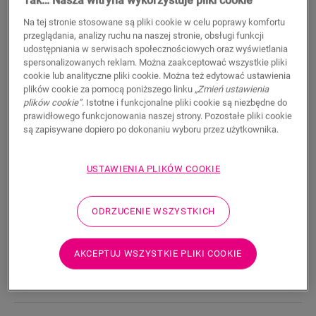
599,95
Tak… Nasza witryna wykorzystuje pliki cookie
PLN/Opakowanie (opakowania)
Sugerowana cena brutto
Na tej stronie stosowane są pliki cookie w celu poprawy komfortu
przeglądania, analizy ruchu na naszej stronie, obsługi funkcji
udostępniania w serwisach społecznościowych oraz wyświetlania
spersonalizowanych reklam. Można zaakceptować wszystkie pliki
cookie lub analityczne pliki cookie. Można też edytować ustawienia
plików cookie za pomocą poniższego linku
„Zmień ustawienia
plików cookie”
. Istotne i funkcjonalne pliki cookie są niezbędne do
WYSZUKAJ
prawidłowego funkcjonowania naszej strony. Pozostałe pliki cookie
są zapisywane dopiero po dokonaniu wyboru przez użytkownika.
Właściwości produktu
USTAWIENIA PLIKÓW COOKIE
Stworzenie eleganckich schodów, które pasują do reszty
wnętrza, jest proste dzięki naszym laminowanym profilom
schodowym. Można je dopasować do wzoru Impressive
ODRZUCENIE WSZYSTKICH
laminowanej podłogi. Są odporne na zarysowania i ścieranie,
wodoodporne, łatwe do czyszczenia i proste w montażu. Jest
to bez wątpienia najbardziej efektywny sposób renowacji
AKCEPTUJ WSZYSTKIE PLIKI COOKIE
schodów.