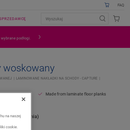
FAQ
SPRZEDAWCĘ
a wybrane podłogi.
y woskowany
OWANEJ
LAMINOWANE NAKŁADKI NA SCHODY - CAPTURE
Made from laminate floor planks
r
nie (opakowania)
chu na naszej
iki cookie.