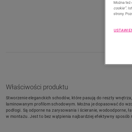
Można też 
cookie”
. I
strony. Po
USTAWIE
Właściwości produktu
Stworzenie eleganckich schodów, które pasują do reszty wnętrza,
laminowanym profilom schodowym. Można je dopasować do wzo
podłogi. Są odporne na zarysowania i ścieranie, wodoodporne, ła
w montażu. Jest to bez wątpienia najbardziej efektywny sposób