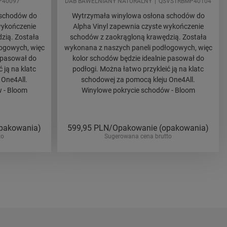
P40097
DAB BAWELNIANY NATURALNY
QSVSTRBMP40104
 schodów do
Wytrzymała winylowa osłona schodów do
wykończenie
Alpha Vinyl zapewnia czyste wykończenie
zią. Została
schodów z zaokrągloną krawędzią. Została
ogowych, więc
wykonana z naszych paneli podłogowych, więc
 pasował do
kolor schodów będzie idealnie pasował do
 ją na klatc
podłogi. Można łatwo przykleić ją na klatc
 One4All.
schodowej za pomocą kleju One4All.
 - Bloom
Winylowe pokrycie schodów - Bloom
pakowania)
599,95
PLN/Opakowanie (opakowania)
to
Sugerowana cena brutto