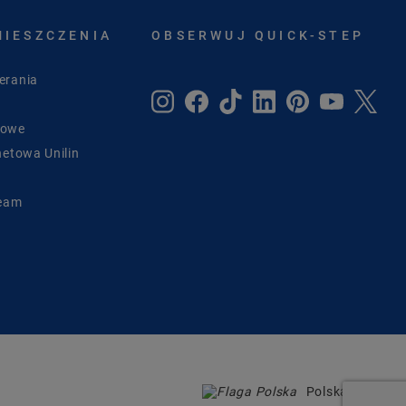
MIESZCZENIA
OBSERWUJ QUICK-STEP
erania
sowe
netowa Unilin
Team
Polska