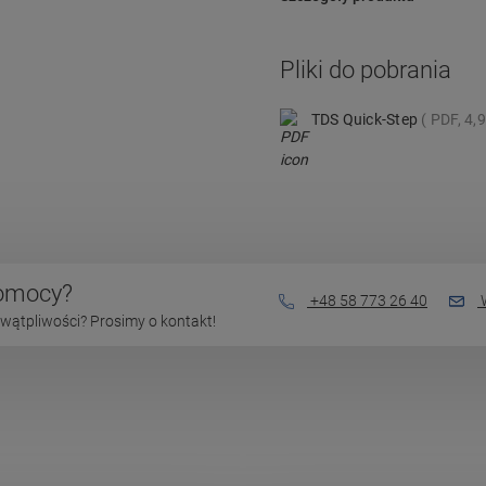
Pliki do pobrania
TDS Quick-Step
PDF, 4,
pomocy?
+48 58 773 26 40
W
wątpliwości? Prosimy o kontakt!