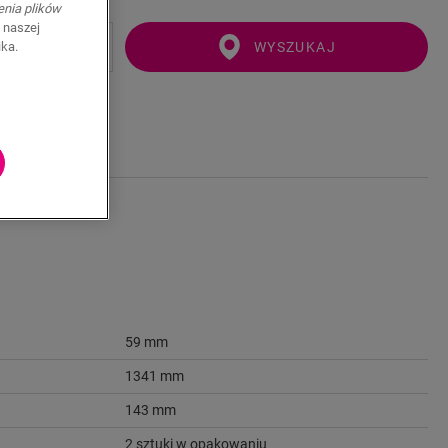
enia plików
 naszej
WYSZUKAJ
ika.
59 mm
1341 mm
143 mm
2 sztuki w opakowaniu