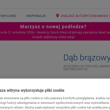
WINYLOWE
INSPIRACJE
ZNAJDŹ AUTORYZOWANEGO 
Marzysz o nowej podłodze?
ca do 21 września 2026 r. dealerzy Quick‑Step otrzymają specjalny rabat n
Znajdź najbliższy sklep tutaj!
Dąb brązow
AKCESORIA DO PODŁOGI LAMIN
QSSTRBSIG04756
Beautiful finish
Scratch-resistant top laye
za witryna wykorzystuje pliki cookie
599,95
PLN/Opakowa
nie stosowane są pliki cookie w celu poprawy komfortu przeglądania, analizy ru
bsługi funkcji udostępniania w serwisach społecznościowych oraz wyświetlania
Sugerowana cena brutto
zowanych reklam. Można zaakceptować wszystkie pliki cookie lub analityczne pl