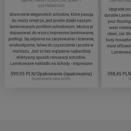
DĄB PATYNOWY KLASYCZNY SZARY
DĄB NATURA
QSSTRBIM03560
Upgrade your
Stworzenie eleganckich schodów, które pasują
durable Lamina
do reszty wnętrza, jest proste dzięki naszym
your flooring
laminowanym profilom schodowym. Można je
wear resista
dopasować do wzoru Impressive laminowanej
clean, our St
podłogi. Są odporne na zarysowania i ścieranie,
busy household
wodoodporne, łatwe do czyszczenia i proste w
most efficien
montażu. Jest to bez wątpienia najbardziej
Laminowane
efektywny sposób renowacji schodów.
Laminowane nakładki na schody - Impressive
599,95
PLN/Opakowanie (opakowania)
598,45
PLN
Sugerowana cena brutto
S