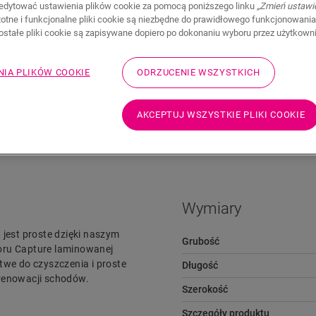
edytować ustawienia plików cookie za pomocą poniższego linku
„Zmień ustawi
stotne i funkcjonalne pliki cookie są niezbędne do prawidłowego funkcjonowania
zostałe pliki cookie są zapisywane dopiero po dokonaniu wyboru przez użytkown
NIA PLIKÓW COOKIE
ODRZUCENIE WSZYSTKICH
AKCEPTUJ WSZYSTKIE PLIKI COOKIE
Pliki do pobrania
Przejdź szybko do
Wymiary
 jest proste dzięki naszym
Grubość
ru Capture laminowanej
twe do czyszczenia i proste
Długość
 renowacji schodów.
Szerokość
Szczegóły produktu