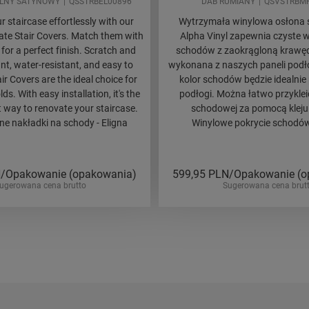
LNY SATYNOWY
QSSTRBEL00896
DAB RUMIANY
QSVSTRBM
 staircase effortlessly with our
Wytrzymała winylowa osłona
te Stair Covers. Match them with
Alpha Vinyl zapewnia czyste 
 for a perfect finish. Scratch and
schodów z zaokrągloną krawęd
nt, water-resistant, and easy to
wykonana z naszych paneli podł
air Covers are the ideal choice for
kolor schodów będzie idealnie
s. With easy installation, it's the
podłogi. Można łatwo przykleić
t way to renovate your staircase.
schodowej za pomocą kleju
 nakładki na schody - Eligna
Winylowe pokrycie schodów
/Opakowanie (opakowania)
599,95
PLN/Opakowanie (o
ugerowana cena brutto
Sugerowana cena brut